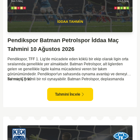
Pendikspor Batman Petrolspor İddaa Maç
Tahmini 10 Ağustos 2026
Pendikspor, TFF 1. Lig'de mücadele eden köklü bir ekip olarak ligin orta
sıralarında genellikle yer almaktadır. Batman Petrolspor, alt liglerden
gelen ve genellikle ligde kalma mücadelesi veren bir takım
görünümündedir. Pendikspor'un sahasında oynama avantajı ve deneyimi,
bu maçta önemli bir rol oynayabilir. Batman Petrolspor, deplasmanda
Tahmin ÇŞ 10
özellikle zorluk yaşayan bir ekip olarak dikkat çekiyor. Bu bağlamda,
Pendikspor'un maçın kontrolünü elinde tutma olasılığı daha yüksek.
Takımların mevcut form durumları ve geçmiş performanslarına
Tahmini İncele
bakıldığında ev sahibi ekibin galibiyeti daha yüksek bir ihtimal sunuyor.