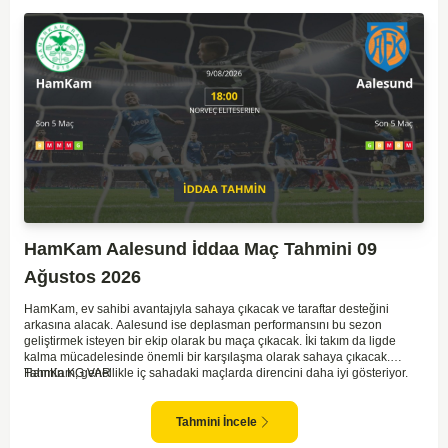
HamKam Aalesund İddaa Maç Tahmini 09
Ağustos 2026
HamKam, ev sahibi avantajıyla sahaya çıkacak ve taraftar desteğini
arkasına alacak. Aalesund ise deplasman performansını bu sezon
geliştirmek isteyen bir ekip olarak bu maça çıkacak. İki takım da ligde
kalma mücadelesinde önemli bir karşılaşma olarak sahaya çıkacak.
HamKam, genellikle iç sahadaki maçlarda direncini daha iyi gösteriyor.
Tahmin KG VAR
Aalesund'un dış saha formu ise bu maçta belirleyici unsurlardan biri
olabilir. Hücum anlamında her iki takım da zaman zaman sıkıntı yaşasa da
gol bulma ihtimalleri yüksek.
Tahmini İncele