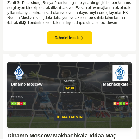
Zenit St. Petersburg, Rusya Premier Ligi'nde yıllardır güçlü bir performans
sergileyen bir ekip olarak dikkat çekiyor. Ev sahibi avantajlarına ek olarak,
yıllar itibarıyla istikrarlı kadroları ve oyun anlayışlarıyla öne çıkıyorlar. FK
Rodina Moskva ise ligdeki daha yeni ve az tecrübe sahibi takımlardan biri
olarak değerlendirilmekte. Takımın lige adapte olma süreci devam
Tahmin MS 1
ederken, Zenit karşısında özellikle deplasmanda zorlanmaları muhtemel.
Zenit'in ev sahibi avantajı ve daha tecrübeli kadrosu göz önüne
alındığında, maçın genel seyri Zenit'in kontrolünde geçebilir. Bu faktörlerle
Tahmini İncele
birlikte, Zenit'in net bir galibiyete ulaşması olası görünüyor.
Dinamo Moscow Makhachkala İddaa Maç