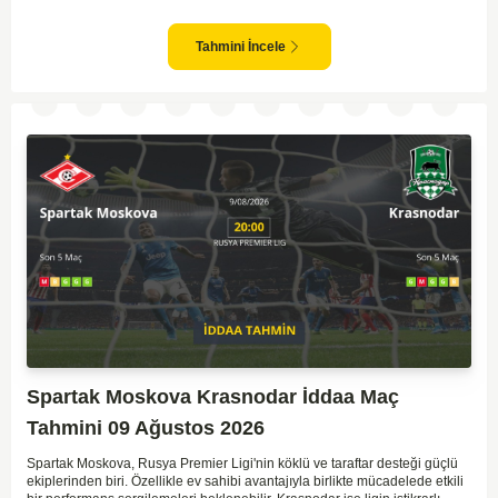
sahasında oynadığı maçlarda rakiplerine karşı daha etkili bir performans
gösteriyor. Toparlayacak olursak bu maçta ev sahibi ekibin bir adım önde
olduğunu düşünüyorum.
Tahmini İncele
Spartak Moskova Krasnodar İddaa Maç
Tahmini 09 Ağustos 2026
Spartak Moskova, Rusya Premier Ligi'nin köklü ve taraftar desteği güçlü
ekiplerinden biri. Özellikle ev sahibi avantajıyla birlikte mücadelede etkili