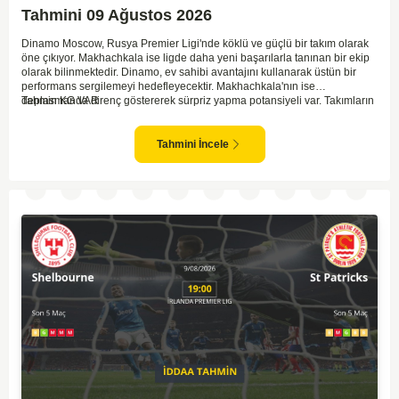
Tahmini 09 Ağustos 2026
Dinamo Moscow, Rusya Premier Ligi'nde köklü ve güçlü bir takım olarak
öne çıkıyor. Makhachkala ise ligde daha yeni başarılarla tanınan bir ekip
olarak bilinmektedir. Dinamo, ev sahibi avantajını kullanarak üstün bir
performans sergilemeyi hedefleyecektir. Makhachkala'nın ise
deplasmanda direnç göstererek sürpriz yapma potansiyeli var. Takımların
Tahmin KG VAR
genel form durumları ve önceki maçlardaki performanslarına bakıldığında,
karşılıklı goller izleyebileceğimiz bir mücadele olası görünüyor. Taktiksel
açıdan dengeli bir maç olması beklenirken, seyir zevki yüksek bir
Tahmini İncele
karşılaşma bizleri bekliyor.