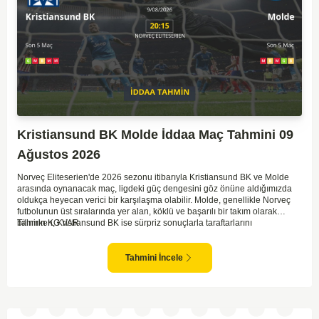
Kristiansund BK Molde İddaa Maç Tahmini 09
Ağustos 2026
Norveç Eliteserien'de 2026 sezonu itibarıyla Kristiansund BK ve Molde
arasında oynanacak maç, ligdeki güç dengesini göz önüne aldığımızda
oldukça heyecan verici bir karşılaşma olabilir. Molde, genellikle Norveç
futbolunun üst sıralarında yer alan, köklü ve başarılı bir takım olarak
bilinirken, Kristiansund BK ise sürpriz sonuçlarla taraftarlarını
Tahmin KG VAR
sevindirebilen bir ekip. Kristiansund'un sahasında oynayacak olması,
saha avantajını kullanma olasılıklarını artırıyor. Ancak Molde'nin tecrübe
ve kadro kalitesi faktörleri dikkate alındığında, deplasmanda da etkili bir
Tahmini İncele
performans sergilemesi beklenebilir. İki takımın son dönem form durumları
ve genel konumları düşünüldüğünde, dengeli bir mücadele izleme
olasılığı yüksek. Maçın gol pozisyonları açısından zengin geçmesi ve her
iki takımın da sahada etkili olması muhtemel.