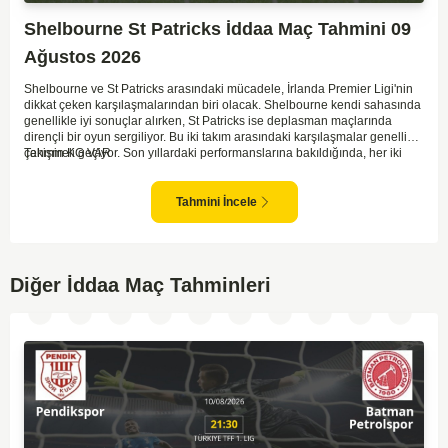
Shelbourne St Patricks İddaa Maç Tahmini 09
Ağustos 2026
Shelbourne ve St Patricks arasındaki mücadele, İrlanda Premier Ligi'nin
dikkat çeken karşılaşmalarından biri olacak. Shelbourne kendi sahasında
genellikle iyi sonuçlar alırken, St Patricks ise deplasman maçlarında
dirençli bir oyun sergiliyor. Bu iki takım arasındaki karşılaşmalar genellikle
çekişmeli geçiyor. Son yıllardaki performanslarına bakıldığında, her iki
Tahmin KG VAR
takımın da gol potansiyeli bulunduğu görülüyor. İlk yarıda denge
bozulmayabilir ancak her iki takım da gol atmak için fırsatlar arayacaktır.
İki tarafın da savunmada dikkatli olması maçın sonucunu belirleyecek.
Tahmini İncele
Diğer İddaa Maç Tahminleri