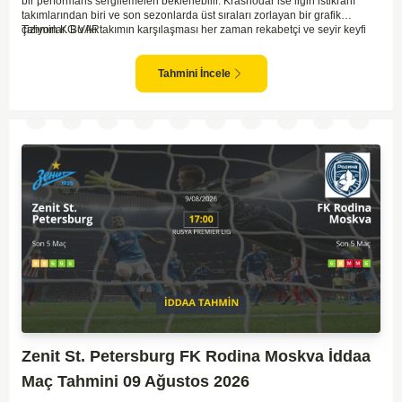
bir performans sergilemeleri beklenebilir. Krasnodar ise ligin istikrarlı
takımlarından biri ve son sezonlarda üst sıraları zorlayan bir grafik
çiziyorlar. Bu iki takımın karşılaşması her zaman rekabetçi ve seyir keyfi
Tahmin KG VAR
yüksek oluyor. Spartak Moskova'nın ev sahibi olması, maçı kendi lehlerine
çevirebilecek unsurlar barındırıyor. İki takımın geçmiş karşılaşmalarında
gol bulmakta zorlanmadıkları düşünülürse, bu maçta da her iki ekip gol
Tahmini İncele
atabilir.
Zenit St. Petersburg FK Rodina Moskva İddaa
Maç Tahmini 09 Ağustos 2026