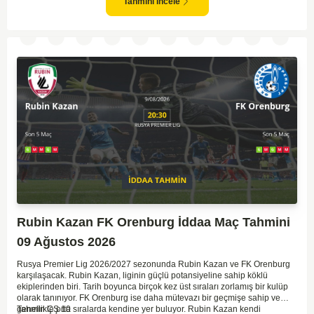
olasıdır. İki takımın da gol atma potansiyeli yüksek olduğu için karşılıklı
Tahmini İncele
goller izlenebilir.
Rubin Kazan FK Orenburg İddaa Maç Tahmini
09 Ağustos 2026
Rusya Premier Lig 2026/2027 sezonunda Rubin Kazan ve FK Orenburg
karşılaşacak. Rubin Kazan, liginin güçlü potansiyeline sahip köklü
ekiplerinden biri. Tarih boyunca birçok kez üst sıraları zorlamış bir kulüp
olarak tanınıyor. FK Orenburg ise daha mütevazı bir geçmişe sahip ve
genellikle orta sıralarda kendine yer buluyor. Rubin Kazan kendi
Tahmin ÇŞ 10