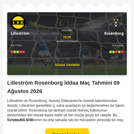
Lilleström Rosenborg İddaa Maç Tahmini 09
Ağustos 2026
Lilleström ve Rosenborg, Norveç Eliteserien'in önemli takımlarından
ikisidir. Lilleström genellikle iç saha avantajını iyi değerlendiren bir takım
olarak bilinir. Rosenborg ise tarihsel olarak Norveç futbolunun
devlerinden biri olarak kabul edilir ve her maçta güçlü bir rakiptir. Bu
karşılaşma iki takımın da orta sahada sıkı bir mücadele vereceği bir maç
Tahmin KG VAR
olacaktır. Lilleström'ün iç saha performansı ve Rosenborg'un deplasman
oyunundaki etkisi birlikte düşünüldüğünde, maçın dengede geçmesi