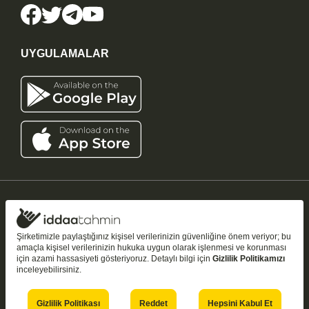
UYGULAMALAR
iddaatahmin11.com
-
Copyright © 2005-2026
Tüm Hakları Saklıdır
Şirketimizle paylaştığınız kişisel verilerinizin güvenliğine önem veriyor; bu
amaçla kişisel verilerinizin hukuka uygun olarak işlenmesi ve korunması
Bu sitedeki tahmin ve analizler yalnızca
bilgilendirme amaçlıdır
;
18+
için azami hassasiyeti gösteriyoruz. Detaylı bilgi için
Gizlilik Politikamızı
kazanç garantisi vermez. Şans oyunları bağımlılık yapabilir — bilinçli ve
inceleyebilirsiniz.
kontrollü oynayın.
18 yaşından küçüklerin şans oyunu oynaması yasaktır.
Gizlilik Politikası
Reddet
Hepsini Kabul Et