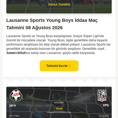
Lausanne Sports Young Boys İddaa Maç
Tahmini 08 Ağustos 2026
Lausanne Sports ve Young Boys karşılaşması, İsviçre Süper Ligi'nde
önemli bir mücadele olacak. Young Boys, ligde genellikle daha başarılı
performans sergileyen bir ekip olarak dikkat çekiyor. Lausanne Sports ise
genellikle alt sıralarda bulunan bir görüntü sergiliyor. Genellikle zayıf
savunma hattına sahip olan Lausanne, güçlü rakibi karşısında
Tahmin MS 2
zorlanabilir. Young Boys'un hücum hattı rakibine göre daha etkili olabilir.
Maçın sonucunda Young Boys'un galip gelme olasılığı yüksek görünüyor.
Tahmini İncele