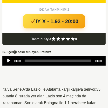
İDDAA TAHMINIMIZ
IY X - 1.92 - 20:00
Tahmini Oyla
0
Bu içeriği sesli dinleyebilirsiniz!
Audio
00:00
00:00
Player
İtalya Serie A'da Lazio ile Atalanta karşı karşıya geliyor.33
puanla 8. sırada yer alan Lazio son 4 maçında da
kazanamadı.Son olarak Bologna ile 1 1 berabere kalan