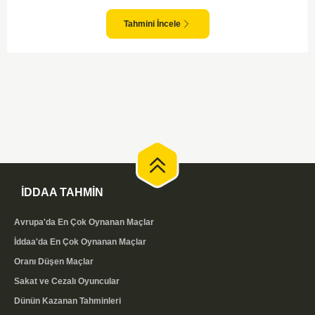
takım arasındaki maçlar genellikle çekişmeli geçiyor ve bol gollü
karşılaşmalara tanık olabiliyoruz. Taraftar desteğini arkasına alarak
sahasında etkili performans sergileyen Valerenga, Bodo/Glimt karşısında
Tahmini İncele
gol bulmakta zorlanmayabilir. Aynı şekilde, Bodo/Glimt'in de hücum gücü
düşünüldüğünde karşılıklı goller izleyeceğimiz bir maç olması muhtemel
görünüyor.
İDDAA TAHMİN
Avrupa'da En Çok Oynanan Maçlar
İddaa'da En Çok Oynanan Maçlar
Oranı Düşen Maçlar
Sakat ve Cezalı Oyuncular
Dünün Kazanan Tahminleri