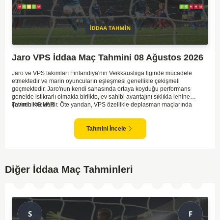
Jaro VPS İddaa Maç Tahmini 08 Ağustos 2026
Jaro ve VPS takımları Finlandiya'nın Veikkausliiga liginde mücadele
etmektedir ve marin oyuncuların eşleşmesi genellikle çekişmeli
geçmektedir. Jaro'nun kendi sahasında ortaya koyduğu performans
genelde istikrarlı olmakla birlikte, ev sahibi avantajını sıklıkla lehine
çevirebilmektedir. Öte yandan, VPS özellikle deplasman maçlarında
Tahmin KG VAR
zaman zaman zorluk yaşayabilmektedir ancak hücum anlamında etkili
anlar yakalayabilmektedir. İki takım arasındaki tarihsel rekabet dikkate
alındığında, maçın dengede geçmesi olasıdır ve her iki tarafın da gol
Tahmini İncele
şansı bulunmaktadır. Özellikle Jaro'nun savunma zaafları ve VPS'nin hızlı
hücum gücü göz önüne alındığında, her iki takımın da fileleri
havalandırması muhtemeldir. Bu bağlamda, maçın hem mücadeleci hem
de gollü geçeceği öngörülmektedir.
Diğer İddaa Maç Tahminleri