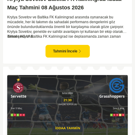
Maç Tahmini 08 Ağustos 2026
Krylya Sovetov ve Baltika FK Kaliningrad arasında oynanacak bu
mücadele, her iki takımın da sahadaki performans dengelerini göz
önünde bulundurduklarında önemli bir karşılaşma olarak göze çarpıyor.
Krylya Sovetov, genelde ev sahibi avantajını iyi kullanan bir ekip olarak
dikkat çekiyor. Baltika FK Kaliningrad ise deplasmanda zaman zaman
Tahmin KG VAR
sürpriz sonuçlar elde eden bir takım olarak bilinir. Krylya Sovetov'un saha
ve seyirci desteğini arkasına alarak gol yollarında etkili olması, maçın
seyrini değiştirebilecek bir faktör olarak değerlendiriliyor. Bununla birlikte,
Tahmini İncele
Baltika'nın savunma direncini kırabilmesi, maçı daha heyecanlı hale
getirebilir. İki takımın da skor üretme potansiyeline sahip olması göz
önünde bulundurularak, karşılıklı gol olası bir sonuç gibi duruyor.