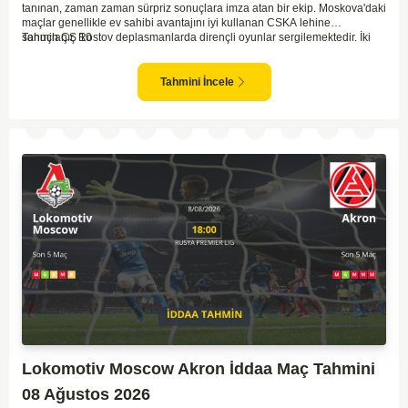
tanınan, zaman zaman sürpriz sonuçlara imza atan bir ekip. Moskova'daki
maçlar genellikle ev sahibi avantajını iyi kullanan CSKA lehine
sonuçlanır. Rostov deplasmanlarda dirençli oyunlar sergilemektedir. İki
Tahmin ÇŞ 10
takım arasındaki genel denge, CSKA'nın az farkla da olsa üstün olduğunu
göstermektedir. CSKA'nın evinde oynayacak olması ve genel istatistikler
göz önüne alındığında, CSKA'nın sahasında kolay kolay puan
Tahmini İncele
kaybetmeyeceğini söyleyebiliriz.
Lokomotiv Moscow Akron İddaa Maç Tahmini
08 Ağustos 2026