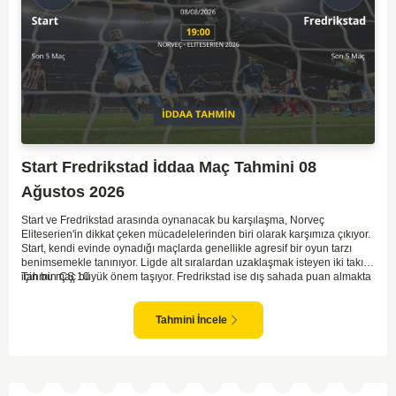
Start Fredrikstad İddaa Maç Tahmini 08
Ağustos 2026
Start ve Fredrikstad arasında oynanacak bu karşılaşma, Norveç
Eliteserien'in dikkat çeken mücadelelerinden biri olarak karşımıza çıkıyor.
Start, kendi evinde oynadığı maçlarda genellikle agresif bir oyun tarzı
benimsemekle tanınıyor. Ligde alt sıralardan uzaklaşmak isteyen iki takım
için bu maç büyük önem taşıyor. Fredrikstad ise dış sahada puan almakta
Tahmin ÇŞ 10
zorlanan bir ekip olarak biliniyor. Bu durum, ev sahibi Start'a karşı
mücadelede zorluk çıkartabilir. Maçın temposunun yüksek olacağını ve
her iki takımın da sonuca gitmeye odaklanacağını düşünüyorum.
Tahmini İncele