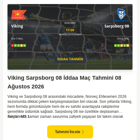
Viking Sarpsborg 08 İddaa Maç Tahmini 08
Ağustos 2026
Viking ve Sarpsborg 08 arasındaki mücadele, Norveç Eliteserien 2026
sezonunda dikkat çeken karşılaşmalardan biri olacak. Son yıllarda Viking,
hem formda görüntüsüyle hem de ev sahibi avantajıyla rakiplerine
genellikle üstünlük sağladı. Sarpsborg 08 ise özellikle deplasman
maçlarında zaman zaman savunma zafiyeti yaşayan bir takım olarak
Tahmin MS 1
dikkat çekiyor. Viking'in sahasında kontrollü oynaması, onları favori
yapıyor. Sarpsborg'un ise sürpriz yapabilme potansiyeli olsa da,
genellikle güçlü rakipler karşısında tutunmakta zorlandıkları biliniyor. Bu
Tahmini İncele
doğrultuda, Viking'in galibiyete yakın olabileceği bir maç beklenebilir.