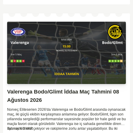
Valerenga Bodo/Glimt İddaa Maç Tahmini 08
Ağustos 2026
Norveç Eliteserien 2026'da Valerenga ve Bodo/Glimt arasında oynanacak
maç, iki güçlü ekibin karşılaşması anlamına geliyor. Bodo/Glimt, ligin son
yıllarında sergilediği performanslar sayesinde popüler bir hale geldi ve bu
maçta favori olarak görülebilir. Valerenga ise iç sahada genellikle dirençli
oyunuyla dikkat çekiyor ve rakiplerine zorlu anlar yaşatabiliyor. Bu iki
Tahmin KG VAR