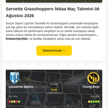
Servette Grasshoppers İddaa Maç Tahmini 08
Ağustos 2026
İsviçre Süper Ligi'nde Servette ile Grasshoppers arasındaki karşılaşma
çok ilgi çekici bir mücadeleye sahne olabilir. Servette, son yıllarda ligde
daha istikrarlı bir performans sergiliyor ve ev sahibi avantajına sahip
olması onlara ekstra bir artı kazandırıyor. Diğer yandan Grasshoppers,
köklü bir geçmişe ve taraftar desteğine sahip olsa da son yıllarda
Tahmin KG VAR
beklenilen istikrarı yakalayabilmiş değil. Servette'nin hücum hattı,
genellikle maçlarda gol yollarında etkili olurken, Grasshoppers savunma
anlamında zaman zaman sorunlar yaşayabiliyor. Bu durumda,
Tahmini İncele
karşılaşmanın gollü geçmesi muhtemel gözüküyor. İki takımın oyun tarzını
ve genel performanslarını göz önüne alırsak, karşılıklı gollerin izleneceği
bir maç olabilir.