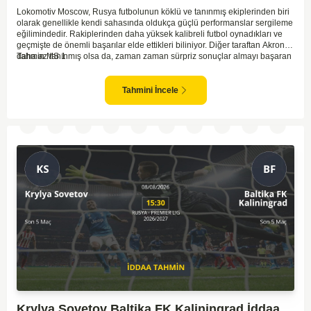
Lokomotiv Moscow, Rusya futbolunun köklü ve tanınmış ekiplerinden biri
olarak genellikle kendi sahasında oldukça güçlü performanslar sergileme
eğilimindedir. Rakiplerinden daha yüksek kalibreli futbol oynadıkları ve
geçmişte de önemli başarılar elde ettikleri biliniyor. Diğer taraftan Akron,
daha az tanınmış olsa da, zaman zaman sürpriz sonuçlar almayı başaran
Tahmin MS 1
bir takım olarak dikkat çekmektedir. Ancak genellikle Lokomotiv gibi köklü
ve güçlü ekipler karşısında istikrarlı bir performans sergilemekte
zorlanabilirler. Lokomotiv Moscow'un mevcut form durumunun ve evinde
Tahmini İncele
oynama avantajının, bu karşılaşmada belirleyici olması muhtemel
gözüküyor. Bu sebeple, maç sonucu olarak Lokomotiv’in galibiyetle
ayrılması daha yüksek ihtimal taşımaktadır.
Krylya Sovetov Baltika FK Kaliningrad İddaa