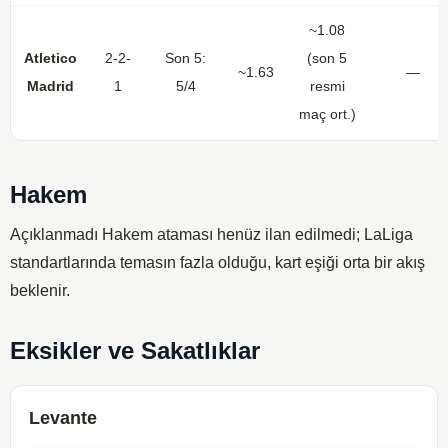
~1.08
Atletico
2-2-
Son 5:
(son 5
~1.63
—
Madrid
1
5/4
resmi
maç ort.)
Hakem
Açıklanmadı
Hakem ataması henüz ilan edilmedi; LaLiga
standartlarında temasın fazla olduğu, kart eşiği orta bir akış
beklenir.
Eksikler ve Sakatlıklar
Levante