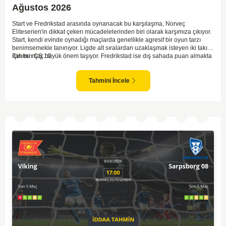
Ağustos 2026
Start ve Fredrikstad arasında oynanacak bu karşılaşma, Norveç
Eliteserien'in dikkat çeken mücadelelerinden biri olarak karşımıza çıkıyor.
Start, kendi evinde oynadığı maçlarda genellikle agresif bir oyun tarzı
benimsemekle tanınıyor. Ligde alt sıralardan uzaklaşmak isteyen iki takım
için bu maç büyük önem taşıyor. Fredrikstad ise dış sahada puan almakta
Tahmin ÇŞ 10
zorlanan bir ekip olarak biliniyor. Bu durum, ev sahibi Start'a karşı
mücadelede zorluk çıkartabilir. Maçın temposunun yüksek olacağını ve
her iki takımın da sonuca gitmeye odaklanacağını düşünüyorum.
Tahmini İncele