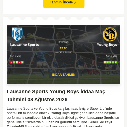
anlamında zaman zaman sorunlar yaşayabiliyor. Bu durumda,
Tahmini İncele
karşılaşmanın gollü geçmesi muhtemel gözüküyor. İki takımın oyun tarzını
ve genel performanslarını göz önüne alırsak, karşılıklı gollerin izleneceği
bir maç olabilir.
Lausanne Sports Young Boys İddaa Maç
Tahmini 08 Ağustos 2026
Lausanne Sports ve Young Boys karşılaşması, İsviçre Süper Ligi'nde
önemli bir mücadele olacak. Young Boys, ligde genellikle daha başarılı
performans sergileyen bir ekip olarak dikkat çekiyor. Lausanne Sports ise
genellikle alt sıralarda bulunan bir görüntü sergiliyor. Genellikle zayıf
savunma hattına sahip olan Lausanne, güçlü rakibi karşısında
Tahmin MS 2