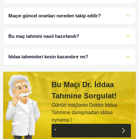
Maçın güncel oranları nereden takip edilir?
Bu maç tahmini nasıl hazırlandı?
İddaa tahminleri kesin kazandırır mı?
Bu Maçı Dr. İddaa
Tahmine Sorgulat!
Günün maçlarını Doktor İddaa
Tahmine danışmadan iddaa
oynama !