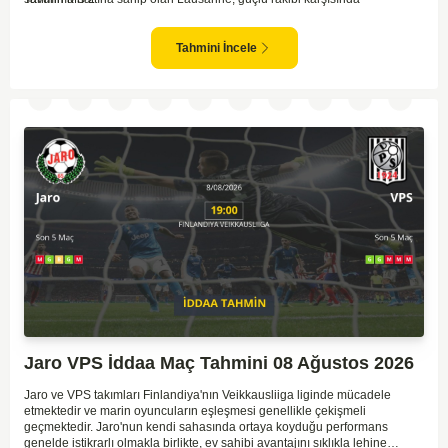
zorlanabilir. Young Boys'un hücum hattı rakibine göre daha etkili olabilir.
Maçın sonucunda Young Boys'un galip gelme olasılığı yüksek görünüyor.
Tahmini İncele
Jaro VPS İddaa Maç Tahmini 08 Ağustos 2026
Jaro ve VPS takımları Finlandiya'nın Veikkausliiga liginde mücadele
etmektedir ve marin oyuncuların eşleşmesi genellikle çekişmeli
geçmektedir. Jaro'nun kendi sahasında ortaya koyduğu performans
genelde istikrarlı olmakla birlikte, ev sahibi avantajını sıklıkla lehine