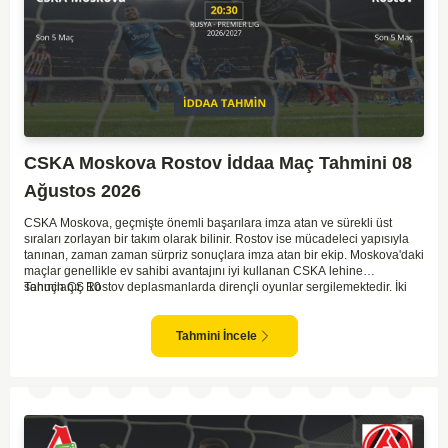
CSKA Moskova Rostov İddaa Maç Tahmini 08
Ağustos 2026
CSKA Moskova, geçmişte önemli başarılara imza atan ve sürekli üst
sıraları zorlayan bir takım olarak bilinir. Rostov ise mücadeleci yapısıyla
tanınan, zaman zaman sürpriz sonuçlara imza atan bir ekip. Moskova'daki
maçlar genellikle ev sahibi avantajını iyi kullanan CSKA lehine
sonuçlanır. Rostov deplasmanlarda dirençli oyunlar sergilemektedir. İki
Tahmin ÇŞ 10
takım arasındaki genel denge, CSKA'nın az farkla da olsa üstün olduğunu
göstermektedir. CSKA'nın evinde oynayacak olması ve genel istatistikler
göz önüne alındığında, CSKA'nın sahasında kolay kolay puan
Tahmini İncele
kaybetmeyeceğini söyleyebiliriz.