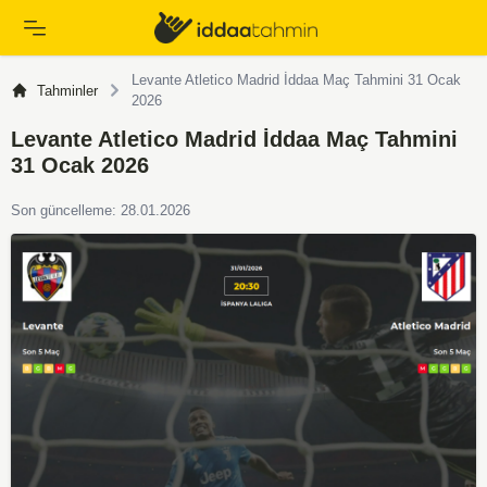
Levante Atletico Madrid İddaa Maç Tahmini 31 Ocak
Tahminler
2026
Levante Atletico Madrid İddaa Maç Tahmini
31 Ocak 2026
Son güncelleme: 28.01.2026