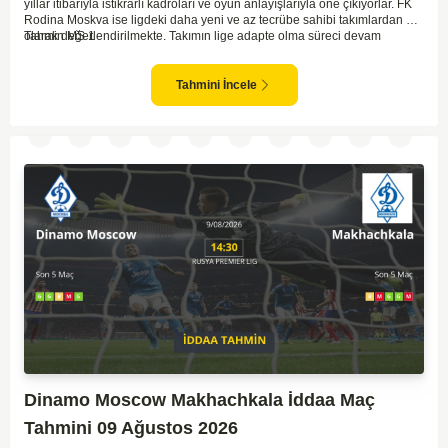
yıllar itibarıyla istikrarlı kadroları ve oyun anlayışlarıyla öne çıkıyorlar. FK
Rodina Moskva ise ligdeki daha yeni ve az tecrübe sahibi takımlardan biri
olarak değerlendirilmekte. Takımın lige adapte olma süreci devam
Tahmin MS 1
ederken, Zenit karşısında özellikle deplasmanda zorlanmaları muhtemel.
Zenit'in ev sahibi avantajı ve daha tecrübeli kadrosu göz önüne
alındığında, maçın genel seyri Zenit'in kontrolünde geçebilir. Bu faktörlerle
Tahmini İncele
birlikte, Zenit'in net bir galibiyete ulaşması olası görünüyor.
Dinamo Moscow Makhachkala İddaa Maç
Tahmini 09 Ağustos 2026