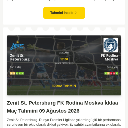
yüksek oluyor. Spartak Moskova'nın ev sahibi olması, maçı kendi lehlerine
çevirebilecek unsurlar barındırıyor. İki takımın geçmiş karşılaşmalarında
gol bulmakta zorlanmadıkları düşünülürse, bu maçta da her iki ekip gol
Tahmini İncele
atabilir.
Zenit St. Petersburg FK Rodina Moskva İddaa
Maç Tahmini 09 Ağustos 2026
Zenit St. Petersburg, Rusya Premier Ligi'nde yıllardır güçlü bir performans
sergileyen bir ekip olarak dikkat çekiyor. Ev sahibi avantajlarına ek olarak,