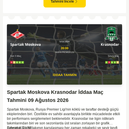
olduğunu düşünüyorum.
Tahmini İncele
Spartak Moskova Krasnodar İddaa Maç
Tahmini 09 Ağustos 2026
Spartak Moskova, Rusya Premier Ligi'nin köklü ve taraftar desteği güçlü
ekiplerinden biri. Özellikle ev sahibi avantajıyla birlikte mücadelede etkili
bir performans sergilemeleri beklenebilir. Krasnodar ise ligin istikrarlı
takımlarından biri ve son sezonlarda üst sıraları zorlayan bir grafik
çiziyorlar. Bu iki takımın karşılaşması her zaman rekabetçi ve seyir keyfi
Tahmin KG VAR