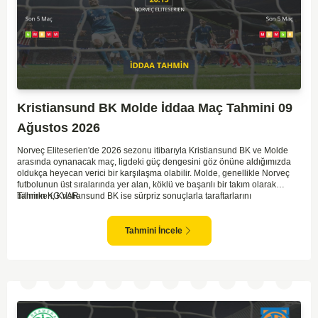
Kristiansund BK Molde İddaa Maç Tahmini 09
Ağustos 2026
Norveç Eliteserien'de 2026 sezonu itibarıyla Kristiansund BK ve Molde
arasında oynanacak maç, ligdeki güç dengesini göz önüne aldığımızda
oldukça heyecan verici bir karşılaşma olabilir. Molde, genellikle Norveç
futbolunun üst sıralarında yer alan, köklü ve başarılı bir takım olarak
bilinirken, Kristiansund BK ise sürpriz sonuçlarla taraftarlarını
Tahmin KG VAR
sevindirebilen bir ekip. Kristiansund'un sahasında oynayacak olması,
saha avantajını kullanma olasılıklarını artırıyor. Ancak Molde'nin tecrübe
ve kadro kalitesi faktörleri dikkate alındığında, deplasmanda da etkili bir
Tahmini İncele
performans sergilemesi beklenebilir. İki takımın son dönem form durumları
ve genel konumları düşünüldüğünde, dengeli bir mücadele izleme
olasılığı yüksek. Maçın gol pozisyonları açısından zengin geçmesi ve her
iki takımın da sahada etkili olması muhtemel.