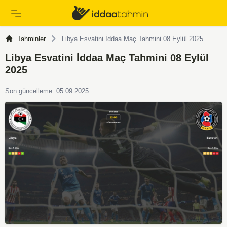
Tahminler
Libya Esvatini İddaa Maç Tahmini 08 Eylül 2025
Libya Esvatini İddaa Maç Tahmini 08 Eylül
2025
Son güncelleme: 05.09.2025