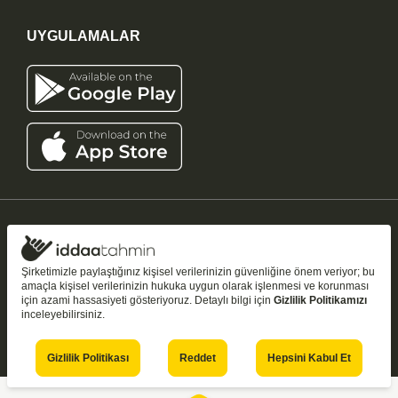
UYGULAMALAR
iddaatahmin11.com
-
Copyright © 2005-2026
Tüm Hakları Saklıdır
Şirketimizle paylaştığınız kişisel verilerinizin güvenliğine önem veriyor; bu
amaçla kişisel verilerinizin hukuka uygun olarak işlenmesi ve korunması
Bu sitedeki tahmin ve analizler yalnızca
bilgilendirme amaçlıdır
;
18+
için azami hassasiyeti gösteriyoruz. Detaylı bilgi için
Gizlilik Politikamızı
kazanç garantisi vermez. Şans oyunları bağımlılık yapabilir — bilinçli ve
inceleyebilirsiniz.
kontrollü oynayın.
18 yaşından küçüklerin şans oyunu oynaması yasaktır.
Gizlilik Politikası
Reddet
Hepsini Kabul Et