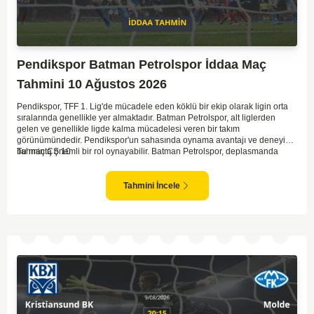
Pendikspor Batman Petrolspor İddaa Maç
Tahmini 10 Ağustos 2026
Pendikspor, TFF 1. Lig'de mücadele eden köklü bir ekip olarak ligin orta
sıralarında genellikle yer almaktadır. Batman Petrolspor, alt liglerden
gelen ve genellikle ligde kalma mücadelesi veren bir takım
görünümündedir. Pendikspor'un sahasında oynama avantajı ve deneyimi,
bu maçta önemli bir rol oynayabilir. Batman Petrolspor, deplasmanda
Tahmin ÇŞ 10
özellikle zorluk yaşayan bir ekip olarak dikkat çekiyor. Bu bağlamda,
Pendikspor'un maçın kontrolünü elinde tutma olasılığı daha yüksek.
Takımların mevcut form durumları ve geçmiş performanslarına
Tahmini İncele
bakıldığında ev sahibi ekibin galibiyeti daha yüksek bir ihtimal sunuyor.