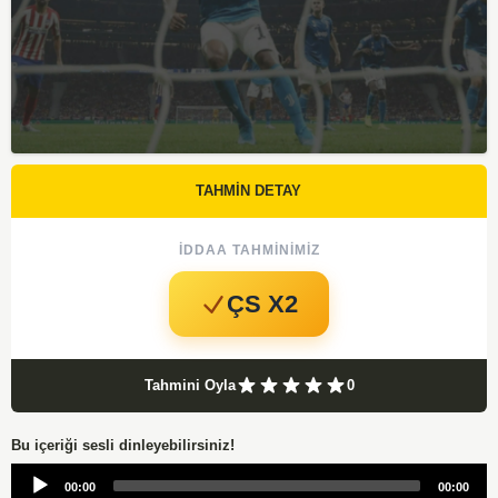
TAHMİN DETAY
İDDAA TAHMINIMIZ
ÇS X2
Tahmini Oyla
0
Bu içeriği sesli dinleyebilirsiniz!
Audio
00:00
00:00