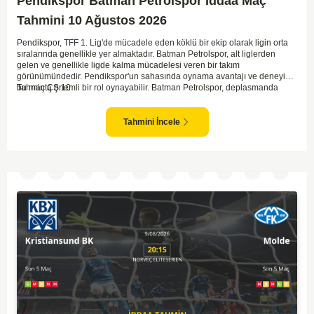
Pendikspor Batman Petrolspor İddaa Maç
Tahmini 10 Ağustos 2026
Pendikspor, TFF 1. Lig'de mücadele eden köklü bir ekip olarak ligin orta
sıralarında genellikle yer almaktadır. Batman Petrolspor, alt liglerden
gelen ve genellikle ligde kalma mücadelesi veren bir takım
görünümündedir. Pendikspor'un sahasında oynama avantajı ve deneyimi,
bu maçta önemli bir rol oynayabilir. Batman Petrolspor, deplasmanda
Tahmin ÇŞ 10
özellikle zorluk yaşayan bir ekip olarak dikkat çekiyor. Bu bağlamda,
Pendikspor'un maçın kontrolünü elinde tutma olasılığı daha yüksek.
Takımların mevcut form durumları ve geçmiş performanslarına
Tahmini İncele
bakıldığında ev sahibi ekibin galibiyeti daha yüksek bir ihtimal sunuyor.