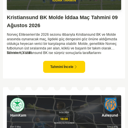
Kristiansund BK Molde İddaa Maç Tahmini 09
Ağustos 2026
Norveç Eliteserien'de 2026 sezonu itibarıyla Kristiansund BK ve Molde
arasında oynanacak maç, ligdeki güç dengesini göz önüne aldığımızda
oldukça heyecan verici bir karşılaşma olabilir. Molde, genellikle Norveç
futbolunun üst sıralarında yer alan, köklü ve başarılı bir takım olarak
bilinirken, Kristiansund BK ise sürpriz sonuçlarla taraftarlarını
Tahmin KG VAR
sevindirebilen bir ekip. Kristiansund'un sahasında oynayacak olması,
saha avantajını kullanma olasılıklarını artırıyor. Ancak Molde'nin tecrübe
ve kadro kalitesi faktörleri dikkate alındığında, deplasmanda da etkili bir
Tahmini İncele
performans sergilemesi beklenebilir. İki takımın son dönem form durumları
ve genel konumları düşünüldüğünde, dengeli bir mücadele izleme
olasılığı yüksek. Maçın gol pozisyonları açısından zengin geçmesi ve her
iki takımın da sahada etkili olması muhtemel.