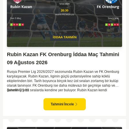
Rubin Kazan FK Orenburg İddaa Maç Tahmini
09 Ağustos 2026
Rusya Premier Lig 2026/2027 sezonunda Rubin Kazan ve FK Orenburg
karşılaşacak. Rubin Kazan, liginin güçlü potansiyeline sahip köklü
ekiplerinden biri. Tarih boyunca birçok kez üst sıraları zorlamış bir kulüp
olarak tanınıyor. FK Orenburg ise daha mütevazı bir geçmişe sahip ve
genellikle orta sıralarda kendine yer buluyor. Rubin Kazan kendi
Tahmin ÇŞ 10
sahasında oynadığı maçlarda rakiplerine karşı daha etkili bir performans
gösteriyor. Toparlayacak olursak bu maçta ev sahibi ekibin bir adım önde
olduğunu düşünüyorum.
Tahmini İncele