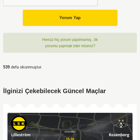
Yorum Yap
Henüz hiç yorum yapılmamış , ilk
yorumu yapmak ister misiniz?
539
defa okunmuştur.
İlginizi Çekebilecek Güncel Maçlar