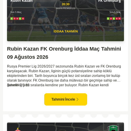
Rubin Kazan FK Orenburg İddaa Maç Tahmini
09 Ağustos 2026
Rusya Premier Lig 2026/2027 sezonunda Rubin Kazan ve FK Orenburg
karşılaşacak. Rubin Kazan, liginin güçlü potansiyeline sahip köklü
ekiplerinden biri. Tarih boyunca birçok kez üst sıraları zorlamış bir kulüp
olarak tanınıyor. FK Orenburg ise daha mütevazı bir geçmişe sahip ve
genellikle orta sıralarda kendine yer buluyor. Rubin Kazan kendi
Tahmin ÇŞ 10
sahasında oynadığı maçlarda rakiplerine karşı daha etkili bir performans
gösteriyor. Toparlayacak olursak bu maçta ev sahibi ekibin bir adım önde
olduğunu düşünüyorum.
Tahmini İncele