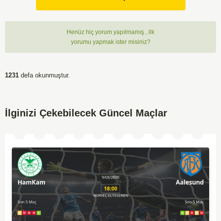
Henüz hiç yorum yapılmamış , ilk
yorumu yapmak ister misiniz?
1231
defa okunmuştur.
İlginizi Çekebilecek Güncel Maçlar