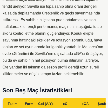
tehdit üretiyor. Sevilla ise topa sahip olma oranı dengeli
kalsa da deplasmanda üretkenlik ve geçiş savunmasında
istikrarsız. Ev sahibinin iç saha puan ortalaması ve son
haftalardaki dirençli performansı, maç ritmini aşağıda tutup
skoru kontrol etme planını güçlendiriyor. Konuk ekipte
savunma hattındaki eksikler ve rotasyon zorunluluğu, hava
topları ve set oyunlarında kırılganlık yaratabilir. Mallorca’nın
evde xG üretimi ile Sevilla’nın dış sahada xGA’sı örtüşüyor;
bu da ev sahibinin net pozisyon bulma ihtimalini artırıyor.
Öte yandan iki takımın da sezon profili gereği uzun süreli
kilitlenmeler ve düşük tempo fazları beklenebilir.
Son Beş Maç İstatistikleri
Takım
Form
Gol (A/Y)
xG
xGA
Şut/İs