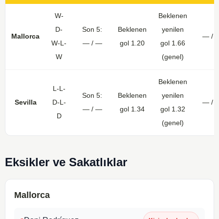
W-
Beklenen
D-
Son 5:
Beklenen
yenilen
Mallorca
— /
W-L-
— / —
gol 1.20
gol 1.66
W
(genel)
Beklenen
L-L-
Son 5:
Beklenen
yenilen
Sevilla
D-L-
— /
— / —
gol 1.34
gol 1.32
D
(genel)
Eksikler ve Sakatlıklar
Mallorca