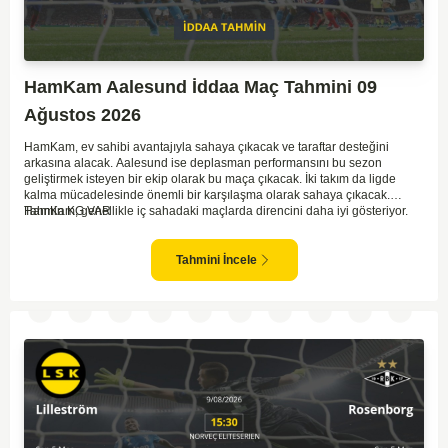
HamKam Aalesund İddaa Maç Tahmini 09
Ağustos 2026
HamKam, ev sahibi avantajıyla sahaya çıkacak ve taraftar desteğini
arkasına alacak. Aalesund ise deplasman performansını bu sezon
geliştirmek isteyen bir ekip olarak bu maça çıkacak. İki takım da ligde
kalma mücadelesinde önemli bir karşılaşma olarak sahaya çıkacak.
HamKam, genellikle iç sahadaki maçlarda direncini daha iyi gösteriyor.
Tahmin KG VAR
Aalesund'un dış saha formu ise bu maçta belirleyici unsurlardan biri
olabilir. Hücum anlamında her iki takım da zaman zaman sıkıntı yaşasa da
gol bulma ihtimalleri yüksek.
Tahmini İncele