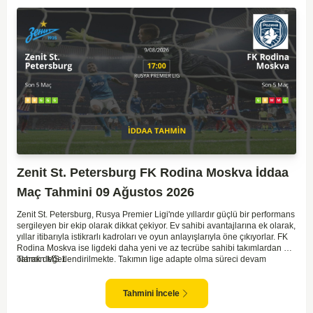
Zenit St. Petersburg FK Rodina Moskva İddaa
Maç Tahmini 09 Ağustos 2026
Zenit St. Petersburg, Rusya Premier Ligi'nde yıllardır güçlü bir performans
sergileyen bir ekip olarak dikkat çekiyor. Ev sahibi avantajlarına ek olarak,
yıllar itibarıyla istikrarlı kadroları ve oyun anlayışlarıyla öne çıkıyorlar. FK
Rodina Moskva ise ligdeki daha yeni ve az tecrübe sahibi takımlardan biri
olarak değerlendirilmekte. Takımın lige adapte olma süreci devam
Tahmin MS 1
ederken, Zenit karşısında özellikle deplasmanda zorlanmaları muhtemel.
Zenit'in ev sahibi avantajı ve daha tecrübeli kadrosu göz önüne
alındığında, maçın genel seyri Zenit'in kontrolünde geçebilir. Bu faktörlerle
Tahmini İncele
birlikte, Zenit'in net bir galibiyete ulaşması olası görünüyor.