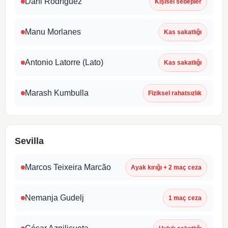
Dani Rodríguez
Kişisel sebepler
Manu Morlanes
Kas sakatlığı
Antonio Latorre (Lato)
Kas sakatlığı
Marash Kumbulla
Fiziksel rahatsızlık
Sevilla
Marcos Teixeira Marcão
Ayak kırığı + 2 maç ceza
Nemanja Gudelj
1 maç ceza