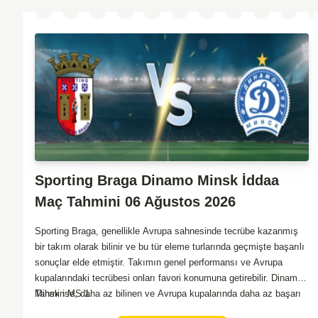
gol fırsatları bulabileceği açık; dolayısıyla tempolu ve çekişmeli bir
karşılaşma olabilir. Dengelerin çabuk değişebileceği bu tür eleme
maçlarında dikkatli olmak gerekli.
Sporting Braga Dinamo Minsk İddaa
Maç Tahmini 06 Ağustos 2026
Sporting Braga, genellikle Avrupa sahnesinde tecrübe kazanmış
bir takım olarak bilinir ve bu tür eleme turlarında geçmişte başarılı
sonuçlar elde etmiştir. Takımın genel performansı ve Avrupa
kupalarındaki tecrübesi onları favori konumuna getirebilir. Dinamo
Minsk ise, daha az bilinen ve Avrupa kupalarında daha az başarı
Tahmin MS 1
yakalamış bir ekip olarak dikkat çeker. Genel olarak, Sporting