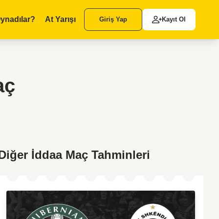
ynadılar?
At Yarışı
Giriş Yap
Kayıt Ol
aç
Diğer İddaa Maç Tahminleri