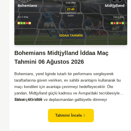
Bohemians Midtjylland İddaa Maç
Tahmini 06 Ağustos 2026
Bohemians, yerel liginde tutarlı bir performans sergileyerek
taraftarlarına güven verirken, ev sahibi avantajını kullanarak bu
maçı kendileri için avantaja çevirmeyi hedefleyecektir. Öte
yandan, Midtjylland güçlü kadrosu ve Avrupa'daki tecrübesiyle
dikkat çekmekte ve deplasmandan galibiyetle dönmeyi
Tahmin KG VAR
amaçlamaktadır. Bohemians'ın savunması, etkili Midtjylland
hücumlarına karşı dirençli bir performans göstermek zorunda
Tahmini İncele
kalacak. Midtjylland ise, Bohemians'ın agresif oyun tarzıyla başa
çıkmak için stratejik hamleler geliştirmeli. Maçta her iki takımın da