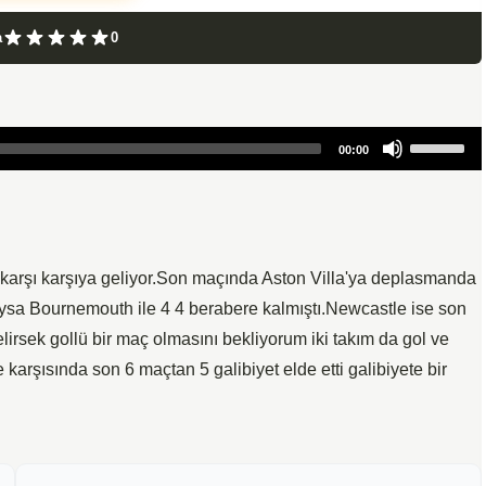
a
0
Use
00:00
Up/Down
Arrow
keys
to
increase
 karşı karşıya geliyor.Son maçında Aston Villa'ya deplasmanda
or
sa Bournemouth ile 4 4 berabere kalmıştı.Newcastle ise son
decrease
irsek gollü bir maç olmasını bekliyorum iki takım da gol ve
volume.
karşısında son 6 maçtan 5 galibiyet elde etti galibiyete bir