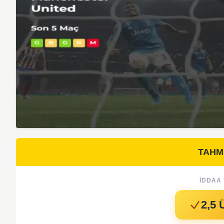
TAHM
İDDAA 
2,5 