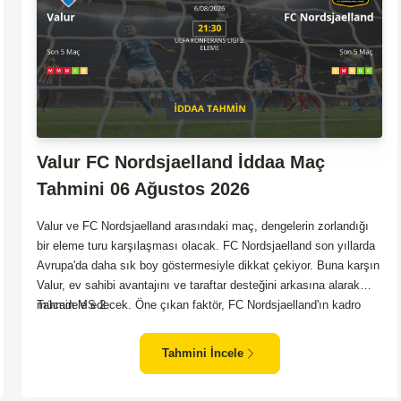
Valur FC Nordsjaelland İddaa Maç
Tahmini 06 Ağustos 2026
Valur ve FC Nordsjaelland arasındaki maç, dengelerin zorlandığı
bir eleme turu karşılaşması olacak. FC Nordsjaelland son yıllarda
Avrupa'da daha sık boy göstermesiyle dikkat çekiyor. Buna karşın
Valur, ev sahibi avantajını ve taraftar desteğini arkasına alarak
mücadele edecek. Öne çıkan faktör, FC Nordsjaelland'ın kadro
Tahmin MS 2
derinliği ve tecrübeli oyuncularından güç alarak maça çıkacak
olması. Valur için zorlu bir görev olsa da, sahalarında oynamaları
Tahmini İncele
bir avantaj yaratıyor. Toplamda daha fazla deneyime sahip olan
konuk takımın üstün gelmesi olası duruyor.