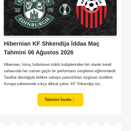
Hibernian KF Shkendija İddaa Maç
Tahmini 06 Ağustos 2026
Hibernian, İskoç futbolunun köklü kulüplerinden biri olarak kendi
sahasında her zaman güçlü bir performans sergileme eğilimindedir.
Taraftar desteğiyle birlikte sahaya yansıttıkları özgüven özellikle
Avrupa sahnesinde sıkça dikkat çeker. KF Shkendija ise
Makedonya'nın önemli temsilcilerinden biri olarak son yıllarda
Avrupa maceralarında tecrübe biriktirmektedir. Ancak deplasman
Tahmini İncele
maçlarında zaman zaman istikrarsız sonuçlar alabilmekteler.
Hibernian'ın genel olarak daha organize oynayan bir ekip olması,
maçın favorisi olmalarını sağlıyor. İki takımın da hücuma dayalı
futbol oynama eğilimleri göz önüne alındığında maçın gollü geçme
ihtimali yüksek.