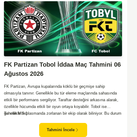
FK Partizan Tobol İddaa Maç Tahmini 06
Ağustos 2026
FK Partizan, Avrupa kupalarında köklü bir geçmişe sahip
olmasıyla tanınır. Genellikle bu tür eleme maçlarında sahasında
etkili bir performans sergiliyor. Taraftar desteğini arkasına alarak,
özellikle hücumda etkili bir oyun ortaya koyabilir. Tobol ise
genellikle deplasmanda zorlanan bir ekip olarak biliniyor. Bu durum
Tahmin MS 1
Partizan'ın avantajını artırabilir. Partizan'ın maçı kazanma olasılığı
yüksek görünüyor.
Tahmini İncele