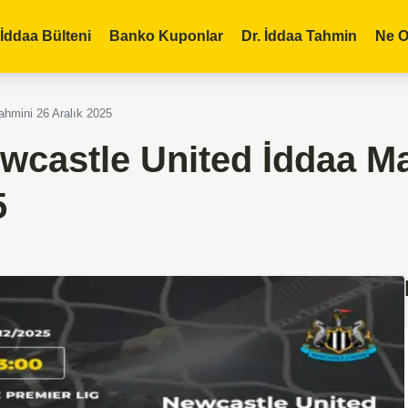
İddaa Bülteni
Banko Kuponlar
Dr. İddaa Tahmin
Ne O
hmini 26 Aralık 2025
wcastle United İddaa M
5