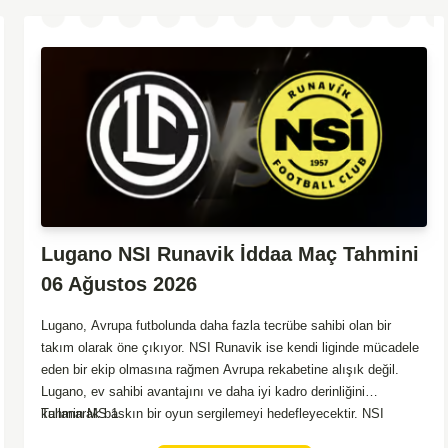
Lugano NSI Runavik İddaa Maç Tahmini
06 Ağustos 2026
Lugano, Avrupa futbolunda daha fazla tecrübe sahibi olan bir
takım olarak öne çıkıyor. NSI Runavik ise kendi liginde mücadele
eden bir ekip olmasına rağmen Avrupa rekabetine alışık değil.
Lugano, ev sahibi avantajını ve daha iyi kadro derinliğini
kullanarak baskın bir oyun sergilemeyi hedefleyecektir. NSI
Tahmin MS 1
Runavik ise defansif bir stratejiyle sürpriz peşinde koşabilir.