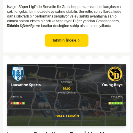
İsviçre Süper Ligi'nde Servette ile Grasshoppers arasındaki karşılaşma
çok ilgi çekici bir mücadeleye sahne olabilir. Servette, son yıllarda ligde
daha istikrarlı bir performans sergiliyor ve ev sahibi avantajına sahip
olması onlara ekstra bir artı kazandırıyor. Diğer yandan Grasshoppers,
köklü bir geçmişe ve taraftar desteğine sahip olsa da son yıllarda
Tahmin KG VAR
beklenilen istikrarı yakalayabilmiş değil. Servette'nin hücum hattı,
genellikle maçlarda gol yollarında etkili olurken, Grasshoppers savunma
anlamında zaman zaman sorunlar yaşayabiliyor. Bu durumda,
Tahmini İncele
karşılaşmanın gollü geçmesi muhtemel gözüküyor. İki takımın oyun tarzını
ve genel performanslarını göz önüne alırsak, karşılıklı gollerin izleneceği
bir maç olabilir.