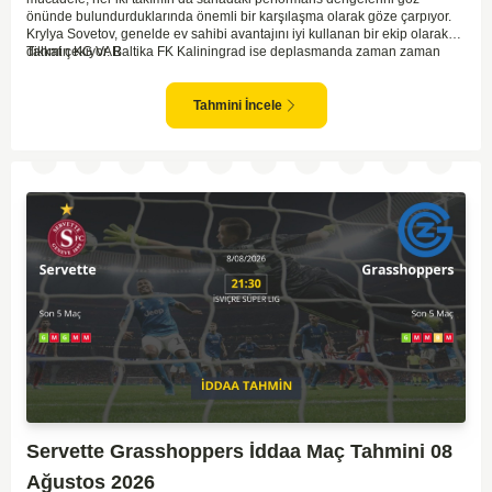
önünde bulundurduklarında önemli bir karşılaşma olarak göze çarpıyor.
Krylya Sovetov, genelde ev sahibi avantajını iyi kullanan bir ekip olarak
dikkat çekiyor. Baltika FK Kaliningrad ise deplasmanda zaman zaman
Tahmin KG VAR
sürpriz sonuçlar elde eden bir takım olarak bilinir. Krylya Sovetov'un saha
ve seyirci desteğini arkasına alarak gol yollarında etkili olması, maçın
seyrini değiştirebilecek bir faktör olarak değerlendiriliyor. Bununla birlikte,
Tahmini İncele
Baltika'nın savunma direncini kırabilmesi, maçı daha heyecanlı hale
getirebilir. İki takımın da skor üretme potansiyeline sahip olması göz
önünde bulundurularak, karşılıklı gol olası bir sonuç gibi duruyor.
Servette Grasshoppers İddaa Maç Tahmini 08
Ağustos 2026