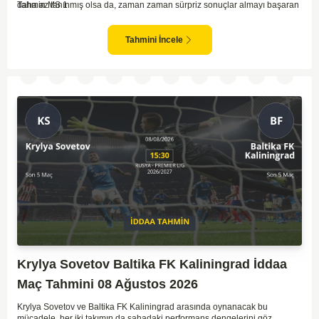
daha az tanınmış olsa da, zaman zaman sürpriz sonuçlar almayı başaran
Tahmin MS 1
bir takım olarak dikkat çekmektedir. Ancak genellikle Lokomotiv gibi köklü
ve güçlü ekipler karşısında istikrarlı bir performans sergilemekte
zorlanabilirler. Lokomotiv Moscow'un mevcut form durumunun ve evinde
Tahmini İncele
oynama avantajının, bu karşılaşmada belirleyici olması muhtemel
gözüküyor. Bu sebeple, maç sonucu olarak Lokomotiv’in galibiyetle
ayrılması daha yüksek ihtimal taşımaktadır.
Krylya Sovetov Baltika FK Kaliningrad İddaa
Maç Tahmini 08 Ağustos 2026
Krylya Sovetov ve Baltika FK Kaliningrad arasında oynanacak bu
mücadele, her iki takımın da sahadaki performans dengelerini göz