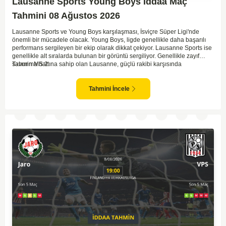
Lausanne Sports Young Boys İddaa Maç
Tahmini 08 Ağustos 2026
Lausanne Sports ve Young Boys karşılaşması, İsviçre Süper Ligi'nde
önemli bir mücadele olacak. Young Boys, ligde genellikle daha başarılı
performans sergileyen bir ekip olarak dikkat çekiyor. Lausanne Sports ise
genellikle alt sıralarda bulunan bir görüntü sergiliyor. Genellikle zayıf
savunma hattına sahip olan Lausanne, güçlü rakibi karşısında
Tahmin MS 2
zorlanabilir. Young Boys'un hücum hattı rakibine göre daha etkili olabilir.
Maçın sonucunda Young Boys'un galip gelme olasılığı yüksek görünüyor.
Tahmini İncele