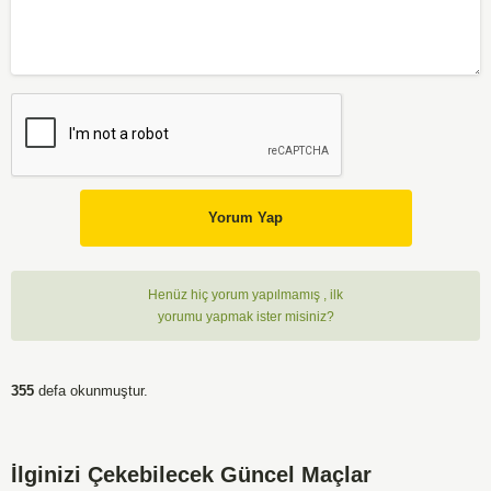
Yorum Yap
Henüz hiç yorum yapılmamış , ilk
yorumu yapmak ister misiniz?
355
defa okunmuştur.
İlginizi Çekebilecek Güncel Maçlar