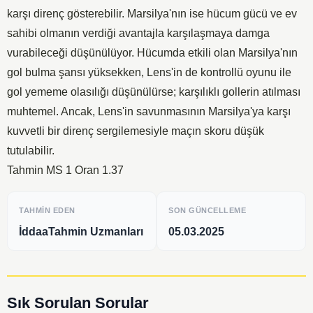
karşı direnç gösterebilir. Marsilya'nın ise hücum gücü ve ev
sahibi olmanın verdiği avantajla karşılaşmaya damga
vurabileceği düşünülüyor. Hücumda etkili olan Marsilya'nın
gol bulma şansı yüksekken, Lens'in de kontrollü oyunu ile
gol yememe olasılığı düşünülürse; karşılıklı gollerin atılması
muhtemel. Ancak, Lens'in savunmasının Marsilya'ya karşı
kuvvetli bir direnç sergilemesiyle maçın skoru düşük
tutulabilir.
Tahmin MS 1 Oran 1.37
TAHMIN EDEN
SON GÜNCELLEME
İddaaTahmin Uzmanları
05.03.2025
Sık Sorulan Sorular