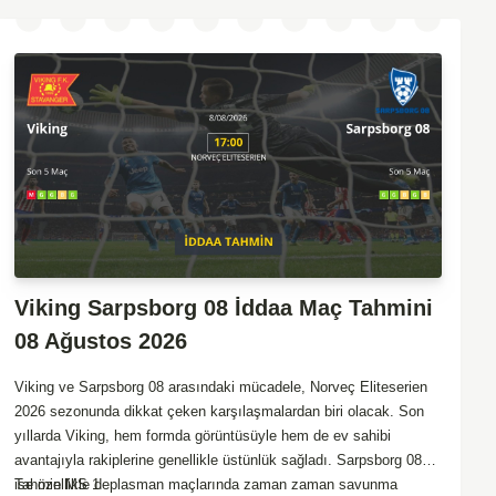
Viking Sarpsborg 08 İddaa Maç Tahmini
08 Ağustos 2026
Viking ve Sarpsborg 08 arasındaki mücadele, Norveç Eliteserien
2026 sezonunda dikkat çeken karşılaşmalardan biri olacak. Son
yıllarda Viking, hem formda görüntüsüyle hem de ev sahibi
avantajıyla rakiplerine genellikle üstünlük sağladı. Sarpsborg 08
ise özellikle deplasman maçlarında zaman zaman savunma
Tahmin MS 1