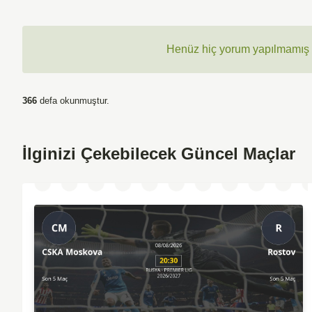
Henüz hiç yorum yapılmamış ,
366
defa okunmuştur.
İlginizi Çekebilecek Güncel Maçlar