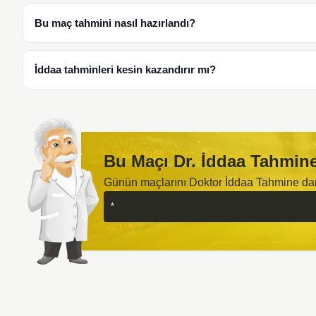
Bu maç tahmini nasıl hazırlandı?
İddaa tahminleri kesin kazandırır mı?
Bu Maçı Dr. İddaa Tahmine
Günün maçlarını Doktor İddaa Tahmine d