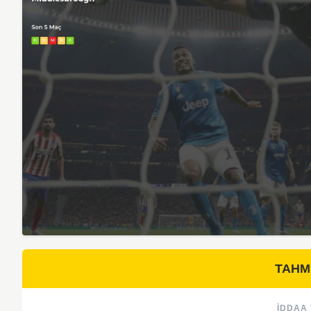
TAHM
İDDAA 