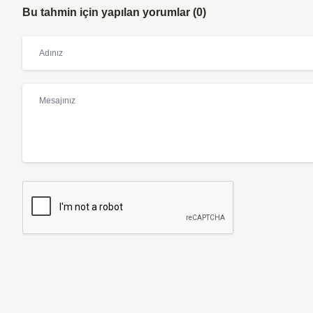
Bu tahmin için yapılan yorumlar (0)