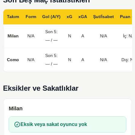
Takım
Form
Gol (A/Y)
xG
xGA
Şut/İsabet
Puan (
Son 5:
Milan
N/A
N
A
N/A
İç: N/
— / —
Son 5:
Como
N/A
N
A
N/A
Dış: N/
— / —
Eksikler ve Sakatlıklar
Milan
Eksik veya sakat oyuncu yok