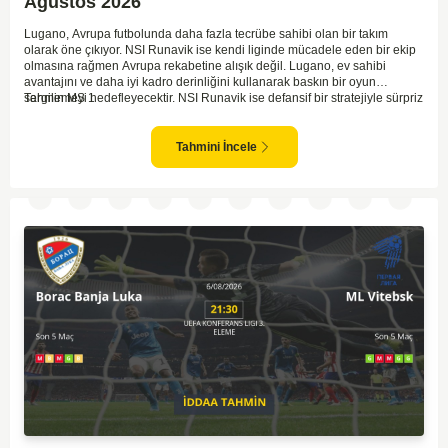
Ağustos 2026
Lugano, Avrupa futbolunda daha fazla tecrübe sahibi olan bir takım
olarak öne çıkıyor. NSI Runavik ise kendi liginde mücadele eden bir ekip
olmasına rağmen Avrupa rekabetine alışık değil. Lugano, ev sahibi
avantajını ve daha iyi kadro derinliğini kullanarak baskın bir oyun
sergilemeyi hedefleyecektir. NSI Runavik ise defansif bir stratejiyle sürpriz
Tahmin MS 1
peşinde koşabilir. Lugano'nun saha ve seyirci avantajıyla birlikte, maçı
kazanma ihtimali oldukça yüksek görünüyor. İki takım arasındaki kalite
farkı göz önüne alındığında, Lugano galibiyete yakın olan taraftır.
Tahmini İncele