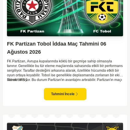
FK Partizan Tobol İddaa Maç Tahmini 06
Ağustos 2026
FK Partizan, Avrupa kupalarında köklü bir geçmişe sahip olmasıyla
tanınır. Genellikle bu tür eleme maçlarında sahasında etkili bir performans
sergiliyor. Taraftar desteğini arkasına alarak, özellikle hücumda etkili bir
oyun ortaya koyabilir. Tobol ise genellikle deplasmanda zorlanan bir ekip
olarak biliniyor. Bu durum Partizan'ın avantajını artırabilir. Partizan'ın maçı
Tahmin MS 1
kazanma olasılığı yüksek görünüyor.
Tahmini İncele