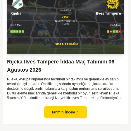
Rijeka Ilves Tampere İddaa Maç Tahmini 06
Ağustos 2026
Rijeka, Avrupa kupalarında tecrübeli bir takımdır ve genellikle ev sahibi
avantajını iyi kullanır. Özellikle iç sahada oynadığı maçlarda taraftar
desteği ile düşük profilli takımlara karşı üstün performans sergileyebilir.
Bu tür eleme maçlarında genellikle kontrollü bir oyun sergileyen Rijeka,
savunmada dikkatli bir strateji izleyebilir. Ilves Tampere ise Finlandiya'nın
Tahmin IY 0
köklü kulüplerinden biri olmasına rağmen Avrupa arenasında fazla
tecrübesi olmayan bir ekip. Ilves, deplasman maçlarında zaman zaman
zorluklar yaşayabilir ve bu, Rijeka karşısında daha defansif bir strateji
Tahmini İncele
izlemelerine sebep olabilir. Maç sonucunda ev sahibi ekibin avantajlı
olduğunu düşünmekle birlikte, oyun temposunun ilk yarıda düşük
seyredeceği görüşündeyim.