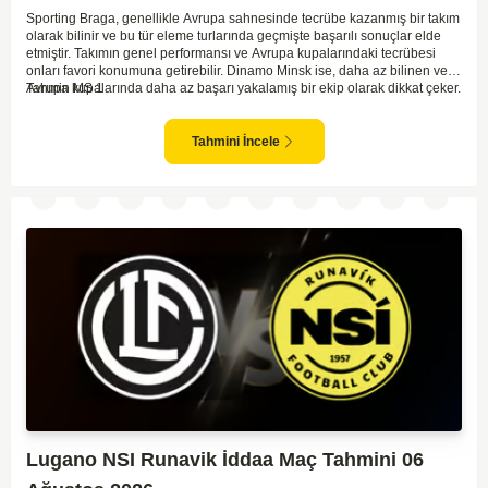
Sporting Braga, genellikle Avrupa sahnesinde tecrübe kazanmış bir takım
olarak bilinir ve bu tür eleme turlarında geçmişte başarılı sonuçlar elde
etmiştir. Takımın genel performansı ve Avrupa kupalarındaki tecrübesi
onları favori konumuna getirebilir. Dinamo Minsk ise, daha az bilinen ve
Avrupa kupalarında daha az başarı yakalamış bir ekip olarak dikkat çeker.
Tahmin MS 1
Genel olarak, Sporting Braga'nın daha dominant ve oyun kontrolünü
elinde tutarak maçı geçirebileceği beklenebilir. İki takımın arasındaki
kalite farkı Braga'nın lehine görünüyor. Bu bağlamda, ev sahibi ekibin iyi
Tahmini İncele
bir sonuçla bu turu geçebileceği öngörülebilir.
Lugano NSI Runavik İddaa Maç Tahmini 06