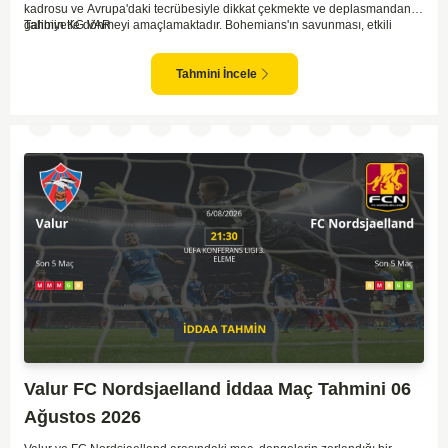
kadrosu ve Avrupa'daki tecrübesiyle dikkat çekmekte ve deplasmandan
galibiyetle dönmeyi amaçlamaktadır. Bohemians'ın savunması, etkili
Tahmin KG VAR
Midtjylland hücumlarına karşı dirençli bir performans göstermek zorunda
kalacak. Midtjylland ise, Bohemians'ın agresif oyun tarzıyla başa çıkmak
için stratejik hamleler geliştirmeli. Maçta her iki takımın da gol fırsatları
Tahmini İncele
bulabileceği açık; dolayısıyla tempolu ve çekişmeli bir karşılaşma olabilir.
Dengelerin çabuk değişebileceği bu tür eleme maçlarında dikkatli olmak
gerekli.
Valur FC Nordsjaelland İddaa Maç Tahmini 06
Ağustos 2026