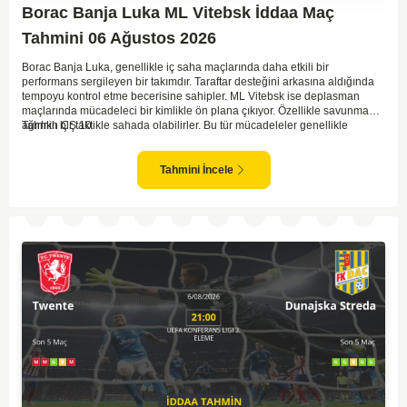
Borac Banja Luka ML Vitebsk İddaa Maç
Tahmini 06 Ağustos 2026
Borac Banja Luka, genellikle iç saha maçlarında daha etkili bir
performans sergileyen bir takımdır. Taraftar desteğini arkasına aldığında
tempoyu kontrol etme becerisine sahipler. ML Vitebsk ise deplasman
maçlarında mücadeleci bir kimlikle ön plana çıkıyor. Özellikle savunma
ağırlıklı bir taktikle sahada olabilirler. Bu tür mücadeleler genellikle
Tahmin ÇŞ 10
temkinli ve az gollü geçebilir. İki tarafın da tur atlama isteği dikkate
alındığında, dengeli bir oyun bekleniyor.
Tahmini İncele