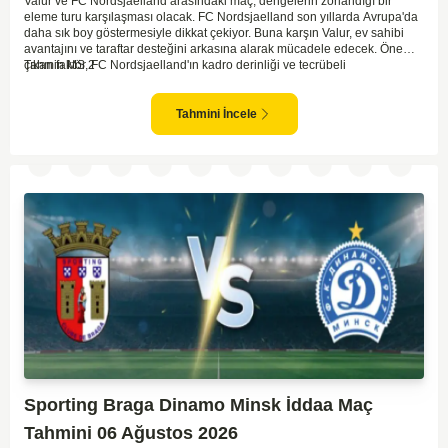
Valur ve FC Nordsjaelland arasındaki maç, dengelerin zorlandığı bir
eleme turu karşılaşması olacak. FC Nordsjaelland son yıllarda Avrupa'da
daha sık boy göstermesiyle dikkat çekiyor. Buna karşın Valur, ev sahibi
avantajını ve taraftar desteğini arkasına alarak mücadele edecek. Öne
çıkan faktör, FC Nordsjaelland'ın kadro derinliği ve tecrübeli
Tahmin MS 2
oyuncularından güç alarak maça çıkacak olması. Valur için zorlu bir görev
olsa da, sahalarında oynamaları bir avantaj yaratıyor. Toplamda daha
fazla deneyime sahip olan konuk takımın üstün gelmesi olası duruyor.
Tahmini İncele
Sporting Braga Dinamo Minsk İddaa Maç
Tahmini 06 Ağustos 2026