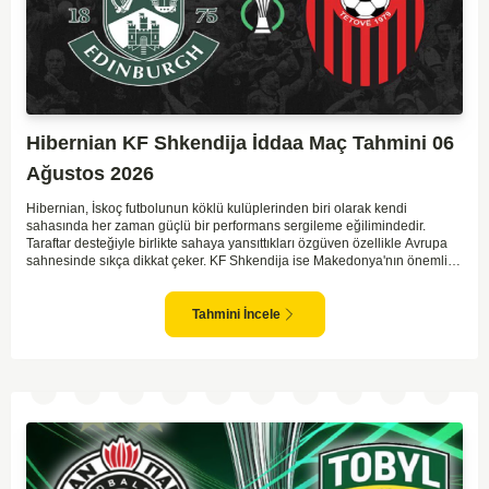
Hibernian KF Shkendija İddaa Maç Tahmini 06
Ağustos 2026
Hibernian, İskoç futbolunun köklü kulüplerinden biri olarak kendi
sahasında her zaman güçlü bir performans sergileme eğilimindedir.
Taraftar desteğiyle birlikte sahaya yansıttıkları özgüven özellikle Avrupa
sahnesinde sıkça dikkat çeker. KF Shkendija ise Makedonya'nın önemli
temsilcilerinden biri olarak son yıllarda Avrupa maceralarında tecrübe
biriktirmektedir. Ancak deplasman maçlarında zaman zaman istikrarsız
sonuçlar alabilmekteler. Hibernian'ın genel olarak daha organize
Tahmini İncele
oynayan bir ekip olması, maçın favorisi olmalarını sağlıyor. İki takımın da
hücuma dayalı futbol oynama eğilimleri göz önüne alındığında maçın
gollü geçme ihtimali yüksek.