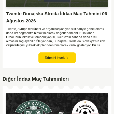
Twente Dunajska Streda İddaa Maç Tahmini 06
Ağustos 2026
Twente, Avrupa tecrübesi ve organizasyon yapısı itibariyle genel olarak
daha üst segmentte bir takım olarak değerlendirilebilir. Hollanda
futbolunun teknik ve tempolu yapısı, Twente'nin sahada daha etkili
olmasını sağlayabilir. Öte yandan, Dunajska Streda da Slovakya'nın köklü
ve potansiyeli yüksek ekiplerinden biri olarak varlık gösteriyor. Bu tür
Tahmin MS 1
eleme maçlarında ev sahibi avantajı önemli bir etken olabilir. Twente'nin
saha ve seyirci avantajını kullanarak maça daha baskın başlaması olası.
Ancak Dunajska Streda'nın mücadeleci yapısı ve sürpriz gol bulma
Tahmini İncele
yeteneği dengeleri bozabilir.
Diğer İddaa Maç Tahminleri