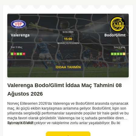
Valerenga Bodo/Glimt İddaa Maç Tahmini 08
Ağustos 2026
Norveç Eliteserien 2026'da Valerenga ve Bodo/Glimt arasında oynanacak
maç, iki güçlü ekibin karşılaşması anlamına geliyor. Bodo/Glimt, ligin son
yıllarında sergilediği performanslar sayesinde popüler bir hale geldi ve bu
maçta favori olarak görülebilir. Valerenga ise iç sahada genellikle dirençli
oyunuyla dikkat çekiyor ve rakiplerine zorlu anlar yaşatabiliyor. Bu iki
Tahmin KG VAR
takım arasındaki maçlar genellikle çekişmeli geçiyor ve bol gollü
karşılaşmalara tanık olabiliyoruz. Taraftar desteğini arkasına alarak