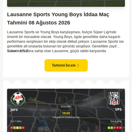
Lausanne Sports Young Boys İddaa Maç
Tahmini 08 Ağustos 2026
Lausanne Sports ve Young Boys karşılaşması, İsviçre Süper Ligi'nde
önemli bir mücadele olacak. Young Boys, ligde genellikle daha başarılı
performans sergileyen bir ekip olarak dikkat çekiyor. Lausanne Sports ise
genellikle alt sıralarda bulunan bir görüntü sergiliyor. Genellikle zayıf
savunma hattına sahip olan Lausanne, güçlü rakibi karşısında
Tahmin MS 2
zorlanabilir. Young Boys'un hücum hattı rakibine göre daha etkili olabilir.
Maçın sonucunda Young Boys'un galip gelme olasılığı yüksek görünüyor.
Tahmini İncele