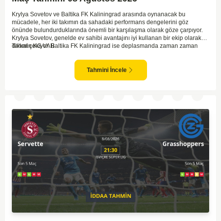
Krylya Sovetov ve Baltika FK Kaliningrad arasında oynanacak bu
mücadele, her iki takımın da sahadaki performans dengelerini göz
önünde bulundurduklarında önemli bir karşılaşma olarak göze çarpıyor.
Krylya Sovetov, genelde ev sahibi avantajını iyi kullanan bir ekip olarak
dikkat çekiyor. Baltika FK Kaliningrad ise deplasmanda zaman zaman
Tahmin KG VAR
sürpriz sonuçlar elde eden bir takım olarak bilinir. Krylya Sovetov'un saha
ve seyirci desteğini arkasına alarak gol yollarında etkili olması, maçın
seyrini değiştirebilecek bir faktör olarak değerlendiriliyor. Bununla birlikte,
Tahmini İncele
Baltika'nın savunma direncini kırabilmesi, maçı daha heyecanlı hale
getirebilir. İki takımın da skor üretme potansiyeline sahip olması göz
önünde bulundurularak, karşılıklı gol olası bir sonuç gibi duruyor.