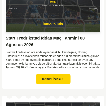
Start Fredrikstad İddaa Maç Tahmini 08
Ağustos 2026
Start ve Fredrikstad arasında oynanacak bu karşılaşma, Norveç
Eliteserien'in dikkat çeken mücadelelerinden biri olarak karşımıza çıkıyor.
Start, kendi evinde oynadığı maçlarda genellikle agresif bir oyun tarzı
benimsemekle tanınıyor. Ligde alt sıralardan uzaklaşmak isteyen iki takım
için bu maç büyük önem taşıyor. Fredrikstad ise dış sahada puan almakta
Tahmin ÇŞ 10
zorlanan bir ekip olarak biliniyor. Bu durum, ev sahibi Start'a karşı
mücadelede zorluk çıkartabilir. Maçın temposunun yüksek olacağını ve
her iki takımın da sonuca gitmeye odaklanacağını düşünüyorum.
Tahmini İncele