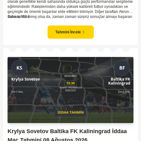
olarak genellikle kendi sahasında oldukça güçlü performanslar sergileme
eğilimindedir. Rakiplerinden daha yüksek kalibreli futbol oynadıkları ve
geçmişte de önemli başarılar elde ettikleri biliniyor. Diğer taraftan Akron,
daha az tanınmış olsa da, zaman zaman sürpriz sonuçlar almayı başaran
Tahmin MS 1
bir takım olarak dikkat çekmektedir. Ancak genellikle Lokomotiv gibi köklü
ve güçlü ekipler karşısında istikrarlı bir performans sergilemekte
zorlanabilirler. Lokomotiv Moscow'un mevcut form durumunun ve evinde
Tahmini İncele
oynama avantajının, bu karşılaşmada belirleyici olması muhtemel
gözüküyor. Bu sebeple, maç sonucu olarak Lokomotiv’in galibiyetle
ayrılması daha yüksek ihtimal taşımaktadır.
Krylya Sovetov Baltika FK Kaliningrad İddaa
Maç Tahmini 08 Ağustos 2026