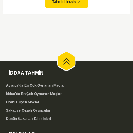
sahasında etkili performans sergileyen Valerenga, Bodo/Glimt karşısında
Tahmini İncele
gol bulmakta zorlanmayabilir. Aynı şekilde, Bodo/Glimt'in de hücum gücü
düşünüldüğünde karşılıklı goller izleyeceğimiz bir maç olması muhtemel
görünüyor.
İDDAA TAHMİN
Avrupa'da En Çok Oynanan Maçlar
İddaa'da En Çok Oynanan Maçlar
Oranı Düşen Maçlar
Sakat ve Cezalı Oyuncular
Dünün Kazanan Tahminleri