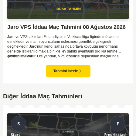
Jaro VPS İddaa Maç Tahmini 08 Ağustos 2026
Jaro ve VPS takımları Finlandiya'nın Veikkausliiga liginde mücadele
etmektedir ve marin oyuncuların eşleşmesi genellikle çekişmeli
geçmektedir. Jaro'nun kendi sahasında ortaya koyduğu performans
genelde istikrarlı olmakla birlikte, ev sahibi avantajını sıklıkla lehine
çevirebilmektedir. Öte yandan, VPS özellikle deplasman maçlarında
Tahmin KG VAR
zaman zaman zorluk yaşayabilmektedir ancak hücum anlamında etkili
anlar yakalayabilmektedir. İki takım arasındaki tarihsel rekabet dikkate
alındığında, maçın dengede geçmesi olasıdır ve her iki tarafın da gol
Tahmini İncele
şansı bulunmaktadır. Özellikle Jaro'nun savunma zaafları ve VPS'nin hızlı
hücum gücü göz önüne alındığında, her iki takımın da fileleri
havalandırması muhtemeldir. Bu bağlamda, maçın hem mücadeleci hem
de gollü geçeceği öngörülmektedir.
Diğer İddaa Maç Tahminleri