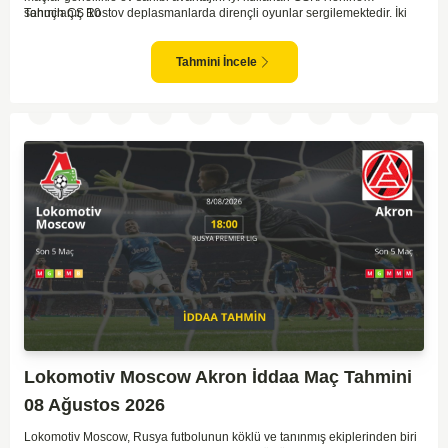
sonuçlanır. Rostov deplasmanlarda dirençli oyunlar sergilemektedir. İki
Tahmin ÇŞ 10
takım arasındaki genel denge, CSKA'nın az farkla da olsa üstün olduğunu
göstermektedir. CSKA'nın evinde oynayacak olması ve genel istatistikler
göz önüne alındığında, CSKA'nın sahasında kolay kolay puan
Tahmini İncele
kaybetmeyeceğini söyleyebiliriz.
Lokomotiv Moscow Akron İddaa Maç Tahmini
08 Ağustos 2026
Lokomotiv Moscow, Rusya futbolunun köklü ve tanınmış ekiplerinden biri