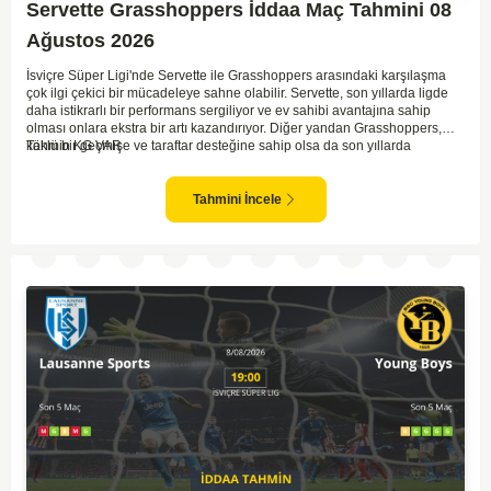
Servette Grasshoppers İddaa Maç Tahmini 08
Ağustos 2026
İsviçre Süper Ligi'nde Servette ile Grasshoppers arasındaki karşılaşma
çok ilgi çekici bir mücadeleye sahne olabilir. Servette, son yıllarda ligde
daha istikrarlı bir performans sergiliyor ve ev sahibi avantajına sahip
olması onlara ekstra bir artı kazandırıyor. Diğer yandan Grasshoppers,
köklü bir geçmişe ve taraftar desteğine sahip olsa da son yıllarda
Tahmin KG VAR
beklenilen istikrarı yakalayabilmiş değil. Servette'nin hücum hattı,
genellikle maçlarda gol yollarında etkili olurken, Grasshoppers savunma
anlamında zaman zaman sorunlar yaşayabiliyor. Bu durumda,
Tahmini İncele
karşılaşmanın gollü geçmesi muhtemel gözüküyor. İki takımın oyun tarzını
ve genel performanslarını göz önüne alırsak, karşılıklı gollerin izleneceği
bir maç olabilir.