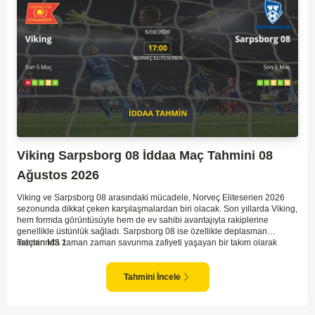
Viking Sarpsborg 08 İddaa Maç Tahmini 08
Ağustos 2026
Viking ve Sarpsborg 08 arasındaki mücadele, Norveç Eliteserien 2026
sezonunda dikkat çeken karşılaşmalardan biri olacak. Son yıllarda Viking,
hem formda görüntüsüyle hem de ev sahibi avantajıyla rakiplerine
genellikle üstünlük sağladı. Sarpsborg 08 ise özellikle deplasman
maçlarında zaman zaman savunma zafiyeti yaşayan bir takım olarak
Tahmin MS 1
dikkat çekiyor. Viking'in sahasında kontrollü oynaması, onları favori
yapıyor. Sarpsborg'un ise sürpriz yapabilme potansiyeli olsa da,
genellikle güçlü rakipler karşısında tutunmakta zorlandıkları biliniyor. Bu
Tahmini İncele
doğrultuda, Viking'in galibiyete yakın olabileceği bir maç beklenebilir.