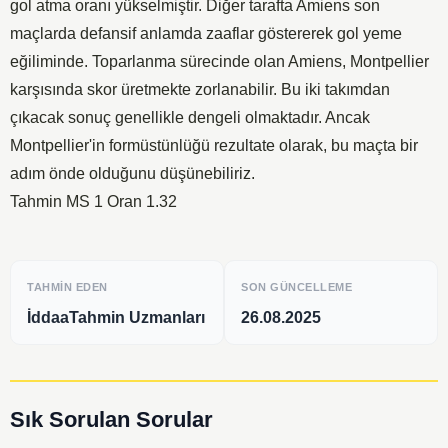
gol atma oranı yükselmiştir. Diğer tarafta Amiens son
maçlarda defansif anlamda zaaflar göstererek gol yeme
eğiliminde. Toparlanma sürecinde olan Amiens, Montpellier
karşısında skor üretmekte zorlanabilir. Bu iki takımdan
çıkacak sonuç genellikle dengeli olmaktadır. Ancak
Montpellier'in formüstünlüğü rezultate olarak, bu maçta bir
adım önde olduğunu düşünebiliriz.
Tahmin MS 1 Oran 1.32
TAHMIN EDEN
SON GÜNCELLEME
İddaaTahmin Uzmanları
26.08.2025
Sık Sorulan Sorular