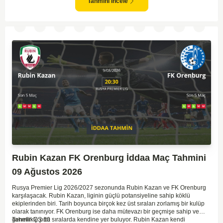
olasıdır. İki takımın da gol atma potansiyeli yüksek olduğu için karşılıklı
Tahmini İncele
goller izlenebilir.
Rubin Kazan FK Orenburg İddaa Maç Tahmini
09 Ağustos 2026
Rusya Premier Lig 2026/2027 sezonunda Rubin Kazan ve FK Orenburg
karşılaşacak. Rubin Kazan, liginin güçlü potansiyeline sahip köklü
ekiplerinden biri. Tarih boyunca birçok kez üst sıraları zorlamış bir kulüp
olarak tanınıyor. FK Orenburg ise daha mütevazı bir geçmişe sahip ve
genellikle orta sıralarda kendine yer buluyor. Rubin Kazan kendi
Tahmin ÇŞ 10