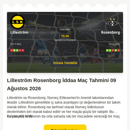
Lilleström Rosenborg İddaa Maç Tahmini 09
Ağustos 2026
Lilleström ve Rosenborg, Norveç Eliteserien'in önemli takımlarından
ikisidir. Lilleström genellikle iç saha avantajını iyi değerlendiren bir takım
olarak bilinir. Rosenborg ise tarihsel olarak Norveç futbolunun
devlerinden biri olarak kabul edilir ve her maçta güçlü bir rakiptir. Bu
karşılaşma iki takımın da orta sahada sıkı bir mücadele vereceği bir maç
Tahmin KG VAR
olacaktır. Lilleström'ün iç saha performansı ve Rosenborg'un deplasman
oyunundaki etkisi birlikte düşünüldüğünde, maçın dengede geçmesi