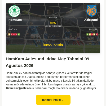
HamKam Aalesund İddaa Maç Tahmini 09
Ağustos 2026
HamKam, ev sahibi avantajıyla sahaya çıkacak ve taraftar desteğini
arkasına alacak. Aalesund ise deplasman performansını bu sezon
geliştirmek isteyen bir ekip olarak bu maça çıkacak. İki takım da ligde
kalma mücadelesinde önemli bir karşılaşma olarak sahaya çıkacak.
HamKam, genellikle iç sahadaki maçlarda direncini daha iyi gösteriyor.
Tahmin KG VAR
Aalesund'un dış saha formu ise bu maçta belirleyici unsurlardan biri
olabilir. Hücum anlamında her iki takım da zaman zaman sıkıntı yaşasa da
gol bulma ihtimalleri yüksek.
Tahmini İncele