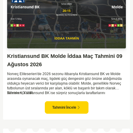
Kristiansund BK Molde İddaa Maç Tahmini 09
Ağustos 2026
Norveç Eliteserien'de 2026 sezonu itibarıyla Kristiansund BK ve Molde
arasında oynanacak maç, ligdeki güç dengesini göz önüne aldığımızda
oldukça heyecan verici bir karşılaşma olabilir. Molde, genellikle Norveç
futbolunun üst sıralarında yer alan, köklü ve başarılı bir takım olarak
bilinirken, Kristiansund BK ise sürpriz sonuçlarla taraftarlarını
Tahmin KG VAR
sevindirebilen bir ekip. Kristiansund'un sahasında oynayacak olması,
saha avantajını kullanma olasılıklarını artırıyor. Ancak Molde'nin tecrübe
ve kadro kalitesi faktörleri dikkate alındığında, deplasmanda da etkili bir
Tahmini İncele
performans sergilemesi beklenebilir. İki takımın son dönem form durumları
ve genel konumları düşünüldüğünde, dengeli bir mücadele izleme
olasılığı yüksek. Maçın gol pozisyonları açısından zengin geçmesi ve her
iki takımın da sahada etkili olması muhtemel.