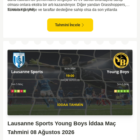
olması onlara ekstra bir artı kazandırıyor. Diğer yandan Grasshoppers,
köklü bir geçmişe ve taraftar desteğine sahip olsa da son yıllarda
Tahmin KG VAR
beklenilen istikrarı yakalayabilmiş değil. Servette'nin hücum hattı,
genellikle maçlarda gol yollarında etkili olurken, Grasshoppers savunma
anlamında zaman zaman sorunlar yaşayabiliyor. Bu durumda,
Tahmini İncele
karşılaşmanın gollü geçmesi muhtemel gözüküyor. İki takımın oyun tarzını
ve genel performanslarını göz önüne alırsak, karşılıklı gollerin izleneceği
bir maç olabilir.
Lausanne Sports Young Boys İddaa Maç
Tahmini 08 Ağustos 2026