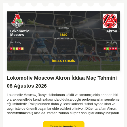
Lokomotiv Moscow Akron İddaa Maç Tahmini
08 Ağustos 2026
Lokomotiv Moscow, Rusya futbolunun köklü ve tanınmış ekiplerinden biri
olarak genellikle kendi sahasında oldukça güçlü performanslar sergileme
eğilimindedir. Rakiplerinden daha yüksek kalibreli futbol oynadıkları ve
geçmişte de önemli başarılar elde ettikleri biliniyor. Diğer taraftan Akron,
daha az tanınmış olsa da, zaman zaman sürpriz sonuçlar almayı başaran
Tahmin MS 1
bir takım olarak dikkat çekmektedir. Ancak genellikle Lokomotiv gibi köklü
ve güçlü ekipler karşısında istikrarlı bir performans sergilemekte
zorlanabilirler. Lokomotiv Moscow'un mevcut form durumunun ve evinde