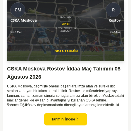
CSKA Moskova Rostov İddaa Maç Tahmini 08
Ağustos 2026
CSKA Moskova, geçmişte önemli başarılara imza atan ve sürekli üst
sıraları zorlayan bir takım olarak bilinir. Rostov ise mücadeleci yapısıyla
tanınan, zaman zaman sürpriz sonuçlara imza atan bir ekip. Moskova'daki
maçlar genellikle ev sahibi avantajını iyi kullanan CSKA lehine
sonuçlanır. Rostov deplasmanlarda dirençli oyunlar sergilemektedir. İki
Tahmin ÇŞ 10
takım arasındaki genel denge, CSKA'nın az farkla da olsa üstün olduğunu
göstermektedir. CSKA'nın evinde oynayacak olması ve genel istatistikler
göz önüne alındığında, CSKA'nın sahasında kolay kolay puan
Tahmini İncele
kaybetmeyeceğini söyleyebiliriz.