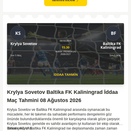
Tahmini İncele
oynama avantajının, bu karşılaşmada belirleyici olması muhtemel
gözüküyor. Bu sebeple, maç sonucu olarak Lokomotiv’in galibiyetle
ayrılması daha yüksek ihtimal taşımaktadır.
Krylya Sovetov Baltika FK Kaliningrad İddaa
Maç Tahmini 08 Ağustos 2026
Krylya Sovetov ve Baltika FK Kaliningrad arasında oynanacak bu
mücadele, her iki takımın da sahadaki performans dengelerini göz
önünde bulundurduklarında önemli bir karşılaşma olarak göze çarpıyor.
Krylya Sovetov, genelde ev sahibi avantajını iyi kullanan bir ekip olarak
dikkat çekiyor. Baltika FK Kaliningrad ise deplasmanda zaman zaman
Tahmin KG VAR