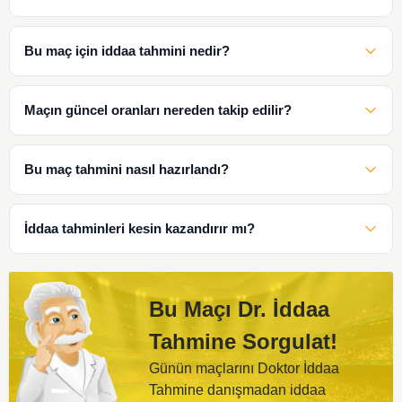
Bu maç için iddaa tahmini nedir?
Maçın güncel oranları nereden takip edilir?
Bu maç tahmini nasıl hazırlandı?
İddaa tahminleri kesin kazandırır mı?
Bu Maçı Dr. İddaa
Tahmine Sorgulat!
Günün maçlarını Doktor İddaa
Tahmine danışmadan iddaa