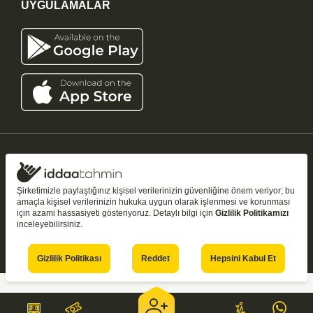
UYGULAMALAR
iddaatahmin11.com
-
Copyright © 2005-2026
Tüm Hakları Saklıdır
Şirketimizle paylaştığınız kişisel verilerinizin güvenliğine önem veriyor; bu
amaçla kişisel verilerinizin hukuka uygun olarak işlenmesi ve korunması
Bu sitedeki tahmin ve analizler yalnızca
bilgilendirme amaçlıdır
;
18+
için azami hassasiyeti gösteriyoruz. Detaylı bilgi için
Gizlilik Politikamızı
kazanç garantisi vermez. Şans oyunları bağımlılık yapabilir — bilinçli ve
inceleyebilirsiniz.
kontrollü oynayın.
18 yaşından küçüklerin şans oyunu oynaması yasaktır.
Gizlilik Politikası
Reddet
Hepsini Kabul Et