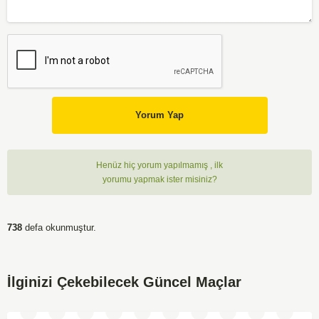
Yorum Yap
Henüz hiç yorum yapılmamış , ilk
yorumu yapmak ister misiniz?
738
defa okunmuştur.
İlginizi Çekebilecek Güncel Maçlar