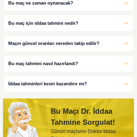
Bu maç ne zaman oynanacak?
Bu maç için iddaa tahmini nedir?
Maçın güncel oranları nereden takip edilir?
Bu maç tahmini nasıl hazırlandı?
İddaa tahminleri kesin kazandırır mı?
Bu Maçı Dr. İddaa
Tahmine Sorgulat!
Günün maçlarını Doktor İddaa