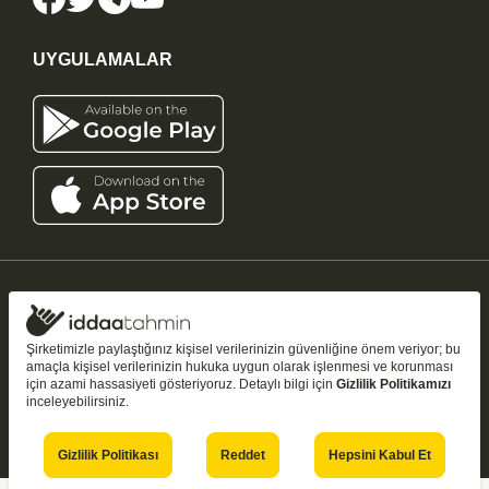
UYGULAMALAR
iddaatahmin11.com
-
Copyright © 2005-2026
Tüm Hakları Saklıdır
Şirketimizle paylaştığınız kişisel verilerinizin güvenliğine önem veriyor; bu
amaçla kişisel verilerinizin hukuka uygun olarak işlenmesi ve korunması
Bu sitedeki tahmin ve analizler yalnızca
bilgilendirme amaçlıdır
;
18+
için azami hassasiyeti gösteriyoruz. Detaylı bilgi için
Gizlilik Politikamızı
kazanç garantisi vermez. Şans oyunları bağımlılık yapabilir — bilinçli ve
inceleyebilirsiniz.
kontrollü oynayın.
18 yaşından küçüklerin şans oyunu oynaması yasaktır.
Gizlilik Politikası
Reddet
Hepsini Kabul Et