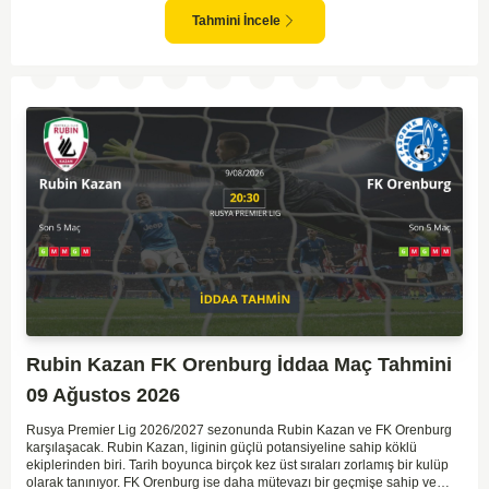
oyunundaki etkisi birlikte düşünüldüğünde, maçın dengede geçmesi
olasıdır. İki takımın da gol atma potansiyeli yüksek olduğu için karşılıklı
Tahmini İncele
goller izlenebilir.
Rubin Kazan FK Orenburg İddaa Maç Tahmini
09 Ağustos 2026
Rusya Premier Lig 2026/2027 sezonunda Rubin Kazan ve FK Orenburg
karşılaşacak. Rubin Kazan, liginin güçlü potansiyeline sahip köklü
ekiplerinden biri. Tarih boyunca birçok kez üst sıraları zorlamış bir kulüp
olarak tanınıyor. FK Orenburg ise daha mütevazı bir geçmişe sahip ve