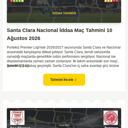
Santa Clara Nacional İddaa Maç Tahmini 10
Ağustos 2026
Portekiz Premier Ligi'nde 2026/2027 sezonunda Santa Clara ve Nacional
arasındaki karşılaşma dikkat çekiyor. Santa Clara, kendi sahasında
oynadığı maçlarda genellikle üstün performans sergiliyor. Nacional ise
deplasmanlarda zaman zaman zorlanıyor. İki takım arasındaki son maçlar
genellikle başabaş geçmiştir. Santa Clara'nın iç saha avantajı göz önüne
Tahmin ÇŞ 10
alınarak, bu maçta daha baskın olabileceği düşünülüyor. Ancak,
Nacional'in mücadele gücü ve sürpriz yapabilme potansiyeli de göz ardı
edilmemeli.
Tahmini İncele