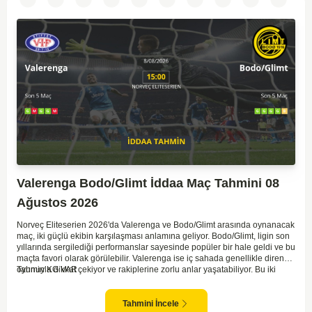
Valerenga Bodo/Glimt İddaa Maç Tahmini 08
Ağustos 2026
Norveç Eliteserien 2026'da Valerenga ve Bodo/Glimt arasında oynanacak
maç, iki güçlü ekibin karşılaşması anlamına geliyor. Bodo/Glimt, ligin son
yıllarında sergilediği performanslar sayesinde popüler bir hale geldi ve bu
maçta favori olarak görülebilir. Valerenga ise iç sahada genellikle dirençli
oyunuyla dikkat çekiyor ve rakiplerine zorlu anlar yaşatabiliyor. Bu iki
Tahmin KG VAR
takım arasındaki maçlar genellikle çekişmeli geçiyor ve bol gollü
karşılaşmalara tanık olabiliyoruz. Taraftar desteğini arkasına alarak
sahasında etkili performans sergileyen Valerenga, Bodo/Glimt karşısında
Tahmini İncele