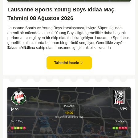
Lausanne Sports Young Boys İddaa Maç
Tahmini 08 Ağustos 2026
Lausanne Sports ve Young Boys karşılaşması, İsviçre Süper Ligi'nde
önemli bir mücadele olacak. Young Boys, ligde genellikle daha başarılı
performans sergileyen bir ekip olarak dikkat çekiyor. Lausanne Sports ise
genellikle alt sıralarda bulunan bir görüntü sergiliyor. Genellikle zayıf
savunma hattına sahip olan Lausanne, güçlü rakibi karşısında
Tahmin MS 2
zorlanabilir. Young Boys'un hücum hattı rakibine göre daha etkili olabilir.
Maçın sonucunda Young Boys'un galip gelme olasılığı yüksek görünüyor.
Tahmini İncele