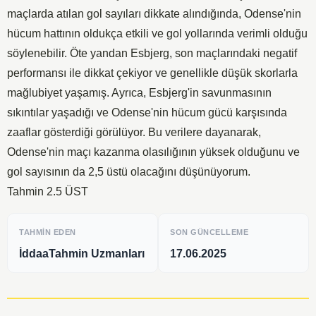
maçlarda atılan gol sayıları dikkate alındığında, Odense'nin
hücum hattının oldukça etkili ve gol yollarında verimli olduğu
söylenebilir. Öte yandan Esbjerg, son maçlarındaki negatif
performansı ile dikkat çekiyor ve genellikle düşük skorlarla
mağlubiyet yaşamış. Ayrıca, Esbjerg'in savunmasının
sıkıntılar yaşadığı ve Odense'nin hücum gücü karşısında
zaaflar gösterdiği görülüyor. Bu verilere dayanarak,
Odense'nin maçı kazanma olasılığının yüksek olduğunu ve
gol sayısının da 2,5 üstü olacağını düşünüyorum.
Tahmin 2.5 ÜST
TAHMIN EDEN
SON GÜNCELLEME
İddaaTahmin Uzmanları
17.06.2025