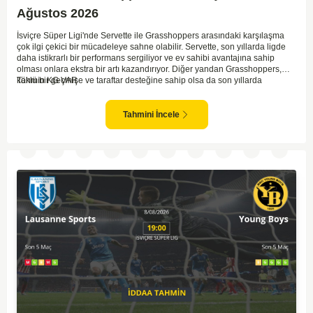
Ağustos 2026
İsviçre Süper Ligi'nde Servette ile Grasshoppers arasındaki karşılaşma
çok ilgi çekici bir mücadeleye sahne olabilir. Servette, son yıllarda ligde
daha istikrarlı bir performans sergiliyor ve ev sahibi avantajına sahip
olması onlara ekstra bir artı kazandırıyor. Diğer yandan Grasshoppers,
köklü bir geçmişe ve taraftar desteğine sahip olsa da son yıllarda
Tahmin KG VAR
beklenilen istikrarı yakalayabilmiş değil. Servette'nin hücum hattı,
genellikle maçlarda gol yollarında etkili olurken, Grasshoppers savunma
anlamında zaman zaman sorunlar yaşayabiliyor. Bu durumda,
Tahmini İncele
karşılaşmanın gollü geçmesi muhtemel gözüküyor. İki takımın oyun tarzını
ve genel performanslarını göz önüne alırsak, karşılıklı gollerin izleneceği
bir maç olabilir.