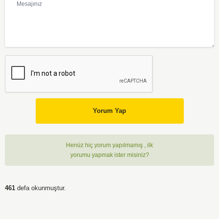
Yorum Yap
Henüz hiç yorum yapılmamış , ilk
yorumu yapmak ister misiniz?
461
defa okunmuştur.