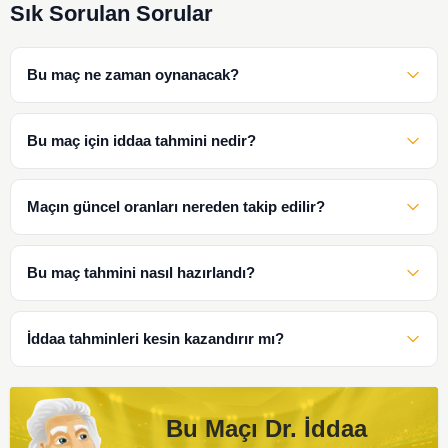
Sık Sorulan Sorular
Bu maç ne zaman oynanacak?
Bu maç için iddaa tahmini nedir?
Maçın güncel oranları nereden takip edilir?
Bu maç tahmini nasıl hazırlandı?
İddaa tahminleri kesin kazandırır mı?
Bu Maçı Dr. İddaa