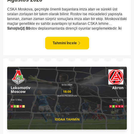
CSKA Moskova, geçmişte önemli başarılara imza atan ve sürekli üst
sıraları zorlayan bir takım olarak bilinir. Rostov ise mücadeleci yapısıyla
tanınan, zaman zaman sürpriz sonuçlara imza atan bir ekip. Moskova'daki
maçlar genellikle ev sahibi avantajını iyi kullanan CSKA lehine
sonuçlanır. Rostov deplasmanlarda dirençli oyunlar sergilemektedir. İki
Tahmin ÇŞ 10
takım arasındaki genel denge, CSKA'nın az farkla da olsa üstün olduğunu
göstermektedir. CSKA'nın evinde oynayacak olması ve genel istatistikler
göz önüne alındığında, CSKA'nın sahasında kolay kolay puan
Tahmini İncele
kaybetmeyeceğini söyleyebiliriz.