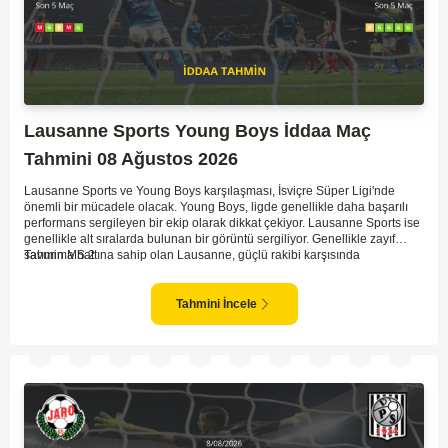
Lausanne Sports Young Boys İddaa Maç
Tahmini 08 Ağustos 2026
Lausanne Sports ve Young Boys karşılaşması, İsviçre Süper Ligi'nde
önemli bir mücadele olacak. Young Boys, ligde genellikle daha başarılı
performans sergileyen bir ekip olarak dikkat çekiyor. Lausanne Sports ise
genellikle alt sıralarda bulunan bir görüntü sergiliyor. Genellikle zayıf
savunma hattına sahip olan Lausanne, güçlü rakibi karşısında
Tahmin MS 2
zorlanabilir. Young Boys'un hücum hattı rakibine göre daha etkili olabilir.
Maçın sonucunda Young Boys'un galip gelme olasılığı yüksek görünüyor.
Tahmini İncele