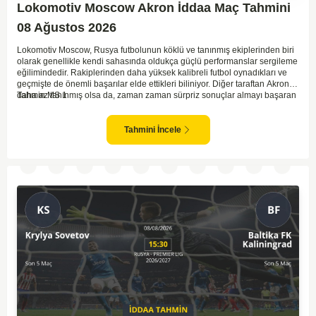
Lokomotiv Moscow Akron İddaa Maç Tahmini
08 Ağustos 2026
Lokomotiv Moscow, Rusya futbolunun köklü ve tanınmış ekiplerinden biri
olarak genellikle kendi sahasında oldukça güçlü performanslar sergileme
eğilimindedir. Rakiplerinden daha yüksek kalibreli futbol oynadıkları ve
geçmişte de önemli başarılar elde ettikleri biliniyor. Diğer taraftan Akron,
daha az tanınmış olsa da, zaman zaman sürpriz sonuçlar almayı başaran
Tahmin MS 1
bir takım olarak dikkat çekmektedir. Ancak genellikle Lokomotiv gibi köklü
ve güçlü ekipler karşısında istikrarlı bir performans sergilemekte
zorlanabilirler. Lokomotiv Moscow'un mevcut form durumunun ve evinde
Tahmini İncele
oynama avantajının, bu karşılaşmada belirleyici olması muhtemel
gözüküyor. Bu sebeple, maç sonucu olarak Lokomotiv’in galibiyetle
ayrılması daha yüksek ihtimal taşımaktadır.