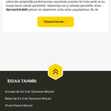
yıllarında sergilediği performanslar sayesinde popüler bir hale geldi ve bu
maçta favori olarak görülebilir. Valerenga ise iç sahada genellikle dirençli
oyunuyla dikkat çekiyor ve rakiplerine zorlu anlar yaşatabiliyor. Bu iki
Tahmin KG VAR
takım arasındaki maçlar genellikle çekişmeli geçiyor ve bol gollü
karşılaşmalara tanık olabiliyoruz. Taraftar desteğini arkasına alarak
sahasında etkili performans sergileyen Valerenga, Bodo/Glimt karşısında
Tahmini İncele
gol bulmakta zorlanmayabilir. Aynı şekilde, Bodo/Glimt'in de hücum gücü
düşünüldüğünde karşılıklı goller izleyeceğimiz bir maç olması muhtemel
görünüyor.
İDDAA TAHMİN
Avrupa'da En Çok Oynanan Maçlar
İddaa'da En Çok Oynanan Maçlar
Oranı Düşen Maçlar