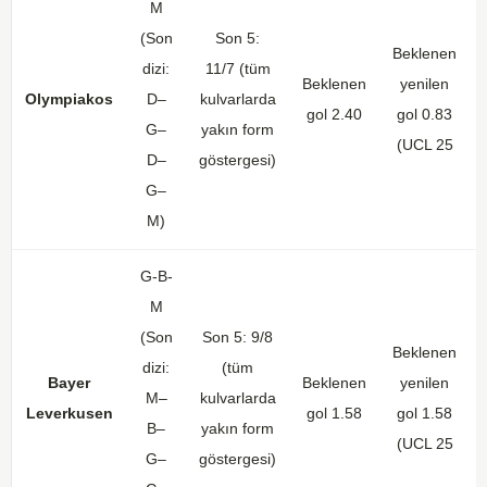
M
(Son
Son 5:
Beklenen
dizi:
11/7 (tüm
Beklenen
yenilen
Olympiakos
D–
kulvarlarda
gol 2.40
gol 0.83
G–
yakın form
(UCL 25
D–
göstergesi)
G–
M)
G-B-
M
(Son
Son 5: 9/8
Beklenen
dizi:
(tüm
Bayer
Beklenen
yenilen
M–
kulvarlarda
Leverkusen
gol 1.58
gol 1.58
B–
yakın form
(UCL 25
G–
göstergesi)