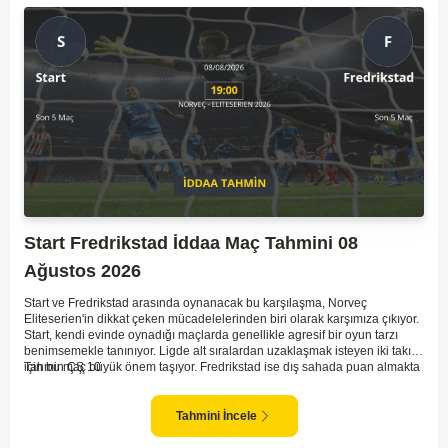
Start Fredrikstad İddaa Maç Tahmini 08
Ağustos 2026
Start ve Fredrikstad arasında oynanacak bu karşılaşma, Norveç
Eliteserien'in dikkat çeken mücadelelerinden biri olarak karşımıza çıkıyor.
Start, kendi evinde oynadığı maçlarda genellikle agresif bir oyun tarzı
benimsemekle tanınıyor. Ligde alt sıralardan uzaklaşmak isteyen iki takım
için bu maç büyük önem taşıyor. Fredrikstad ise dış sahada puan almakta
Tahmin ÇŞ 10
zorlanan bir ekip olarak biliniyor. Bu durum, ev sahibi Start'a karşı
mücadelede zorluk çıkartabilir. Maçın temposunun yüksek olacağını ve
her iki takımın da sonuca gitmeye odaklanacağını düşünüyorum.
Tahmini İncele