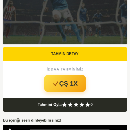
TAHMİN DETAY
İDDAA TAHMINIMIZ
ÇŞ 1X
Tahmini Oyla
0
Bu içeriği sesli dinleyebilirsiniz!
Audio