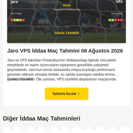
Jaro VPS İddaa Maç Tahmini 08 Ağustos 2026
Jaro ve VPS takımları Finlandiya'nın Veikkausliiga liginde mücadele
etmektedir ve marin oyuncuların eşleşmesi genellikle çekişmeli
geçmektedir. Jaro'nun kendi sahasında ortaya koyduğu performans
genelde istikrarlı olmakla birlikte, ev sahibi avantajını sıklıkla lehine
çevirebilmektedir. Öte yandan, VPS özellikle deplasman maçlarında
Tahmin KG VAR
zaman zaman zorluk yaşayabilmektedir ancak hücum anlamında etkili
anlar yakalayabilmektedir. İki takım arasındaki tarihsel rekabet dikkate
alındığında, maçın dengede geçmesi olasıdır ve her iki tarafın da gol
Tahmini İncele
şansı bulunmaktadır. Özellikle Jaro'nun savunma zaafları ve VPS'nin hızlı
hücum gücü göz önüne alındığında, her iki takımın da fileleri
havalandırması muhtemeldir. Bu bağlamda, maçın hem mücadeleci hem
de gollü geçeceği öngörülmektedir.
Diğer İddaa Maç Tahminleri