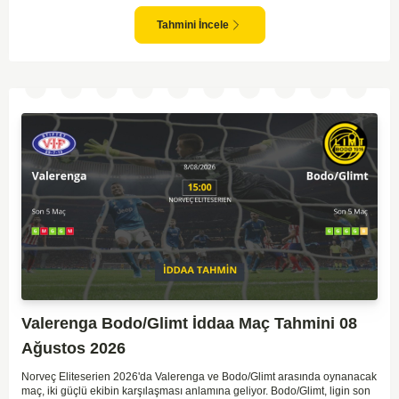
yapıyor. Sarpsborg'un ise sürpriz yapabilme potansiyeli olsa da,
genellikle güçlü rakipler karşısında tutunmakta zorlandıkları biliniyor. Bu
Tahmini İncele
doğrultuda, Viking'in galibiyete yakın olabileceği bir maç beklenebilir.
Valerenga Bodo/Glimt İddaa Maç Tahmini 08
Ağustos 2026
Norveç Eliteserien 2026'da Valerenga ve Bodo/Glimt arasında oynanacak
maç, iki güçlü ekibin karşılaşması anlamına geliyor. Bodo/Glimt, ligin son