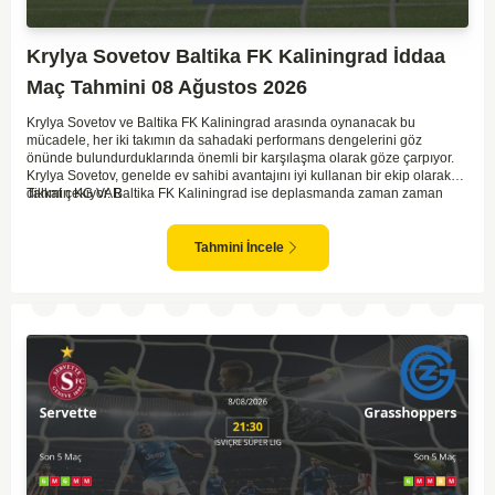
Krylya Sovetov Baltika FK Kaliningrad İddaa
Maç Tahmini 08 Ağustos 2026
Krylya Sovetov ve Baltika FK Kaliningrad arasında oynanacak bu
mücadele, her iki takımın da sahadaki performans dengelerini göz
önünde bulundurduklarında önemli bir karşılaşma olarak göze çarpıyor.
Krylya Sovetov, genelde ev sahibi avantajını iyi kullanan bir ekip olarak
dikkat çekiyor. Baltika FK Kaliningrad ise deplasmanda zaman zaman
Tahmin KG VAR
sürpriz sonuçlar elde eden bir takım olarak bilinir. Krylya Sovetov'un saha
ve seyirci desteğini arkasına alarak gol yollarında etkili olması, maçın
seyrini değiştirebilecek bir faktör olarak değerlendiriliyor. Bununla birlikte,
Tahmini İncele
Baltika'nın savunma direncini kırabilmesi, maçı daha heyecanlı hale
getirebilir. İki takımın da skor üretme potansiyeline sahip olması göz
önünde bulundurularak, karşılıklı gol olası bir sonuç gibi duruyor.