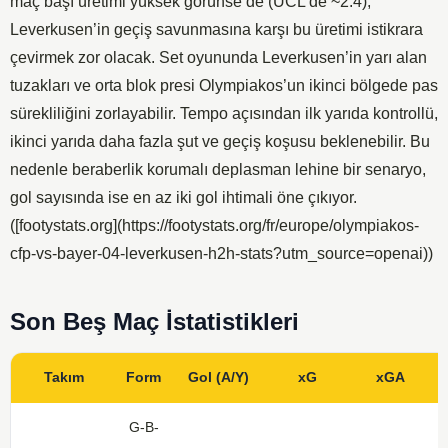
maç başı üretimi yüksek görünse de (UCL’de ~2.4),
Leverkusen’in geçiş savunmasına karşı bu üretimi istikrara
çevirmek zor olacak. Set oyununda Leverkusen’in yarı alan
tuzakları ve orta blok presi Olympiakos’un ikinci bölgede pas
sürekliliğini zorlayabilir. Tempo açısından ilk yarıda kontrollü,
ikinci yarıda daha fazla şut ve geçiş koşusu beklenebilir. Bu
nedenle beraberlik korumalı deplasman lehine bir senaryo,
gol sayısında ise en az iki gol ihtimali öne çıkıyor.
([footystats.org](https://footystats.org/fr/europe/olympiakos-
cfp-vs-bayer-04-leverkusen-h2h-stats?utm_source=openai))
Son Beş Maç İstatistikleri
Takım
Form
Gol (A/Y)
xG
xGA
G-B-