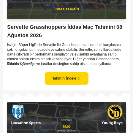
Servette Grasshoppers İddaa Maç Tahmini 08
Ağustos 2026
İsviçre Süper Ligi'nde Servette ile Grasshoppers arasındaki karşılaşma
çok ilgi çekici bir mücadeleye sahne olabilir. Servette, son yıllarda ligde
daha istikrarlı bir performans sergiliyor ve ev sahibi avantajına sahip
olması onlara ekstra bir artı kazandırıyor. Diğer yandan Grasshoppers,
köklü bir geçmişe ve taraftar desteğine sahip olsa da son yıllarda
Tahmin KG VAR
beklenilen istikrarı yakalayabilmiş değil. Servette'nin hücum hattı,
genellikle maçlarda gol yollarında etkili olurken, Grasshoppers savunma
anlamında zaman zaman sorunlar yaşayabiliyor. Bu durumda,
Tahmini İncele
karşılaşmanın gollü geçmesi muhtemel gözüküyor. İki takımın oyun tarzını
ve genel performanslarını göz önüne alırsak, karşılıklı gollerin izleneceği
bir maç olabilir.