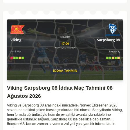
Viking Sarpsborg 08 İddaa Maç Tahmini 08
Ağustos 2026
Viking ve Sarpsborg 08 arasındaki mücadele, Norveç Eliteserien 2026
sezonunda dikkat çeken karşılaşmalardan biri olacak. Son yıllarda Viking,
hem formda görüntüsüyle hem de ev sahibi avantajıyla rakiplerine
genellikle üstünlük sağladı. Sarpsborg 08 ise özellikle deplasman
maçlarında zaman zaman savunma zafiyeti yaşayan bir takım olarak
Tahmin MS 1
dikkat çekiyor. Viking'in sahasında kontrollü oynaması, onları favori