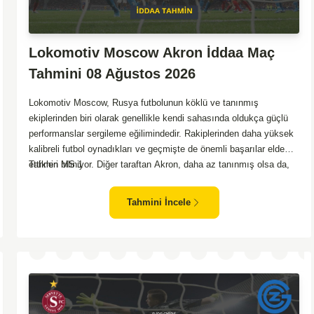
Lokomotiv Moscow Akron İddaa Maç
Tahmini 08 Ağustos 2026
Lokomotiv Moscow, Rusya futbolunun köklü ve tanınmış
ekiplerinden biri olarak genellikle kendi sahasında oldukça güçlü
performanslar sergileme eğilimindedir. Rakiplerinden daha yüksek
kalibreli futbol oynadıkları ve geçmişte de önemli başarılar elde
ettikleri biliniyor. Diğer taraftan Akron, daha az tanınmış olsa da,
Tahmin MS 1
zaman zaman sürpriz sonuçlar almayı başaran bir takım olarak
dikkat çekmektedir. Ancak genellikle Lokomotiv gibi köklü ve
Tahmini İncele
güçlü ekipler karşısında istikrarlı bir performans sergilemekte
zorlanabilirler. Lokomotiv Moscow'un mevcut form durumunun ve
evinde oynama avantajının, bu karşılaşmada belirleyici olması
muhtemel gözüküyor. Bu sebeple, maç sonucu olarak
Lokomotiv’in galibiyetle ayrılması daha yüksek ihtimal
taşımaktadır.