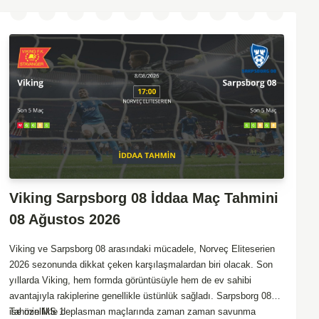
Viking Sarpsborg 08 İddaa Maç Tahmini
08 Ağustos 2026
Viking ve Sarpsborg 08 arasındaki mücadele, Norveç Eliteserien
2026 sezonunda dikkat çeken karşılaşmalardan biri olacak. Son
yıllarda Viking, hem formda görüntüsüyle hem de ev sahibi
avantajıyla rakiplerine genellikle üstünlük sağladı. Sarpsborg 08
ise özellikle deplasman maçlarında zaman zaman savunma
Tahmin MS 1