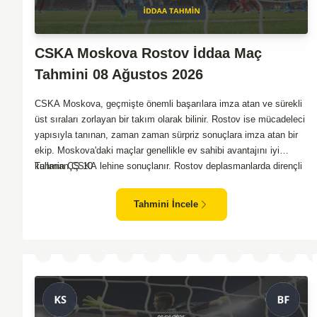
CSKA Moskova Rostov İddaa Maç
Tahmini 08 Ağustos 2026
CSKA Moskova, geçmişte önemli başarılara imza atan ve sürekli
üst sıraları zorlayan bir takım olarak bilinir. Rostov ise mücadeleci
yapısıyla tanınan, zaman zaman sürpriz sonuçlara imza atan bir
ekip. Moskova'daki maçlar genellikle ev sahibi avantajını iyi
kullanan CSKA lehine sonuçlanır. Rostov deplasmanlarda dirençli
Tahmin ÇŞ 10
oyunlar sergilemektedir. İki takım arasındaki genel denge,
CSKA'nın az farkla da olsa üstün olduğunu göstermektedir.
Tahmini İncele
CSKA'nın evinde oynayacak olması ve genel istatistikler göz
önüne alındığında, CSKA'nın sahasında kolay kolay puan
kaybetmeyeceğini söyleyebiliriz.