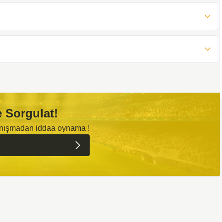
 Sorgulat!
anışmadan iddaa oynama !