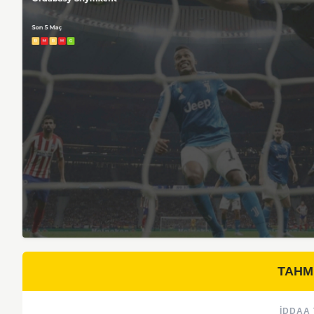
TAHM
İDDAA 