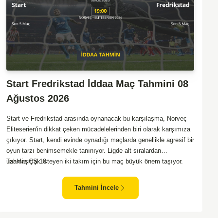
Start Fredrikstad İddaa Maç Tahmini 08
Ağustos 2026
Start ve Fredrikstad arasında oynanacak bu karşılaşma, Norveç
Eliteserien'in dikkat çeken mücadelelerinden biri olarak karşımıza
çıkıyor. Start, kendi evinde oynadığı maçlarda genellikle agresif bir
oyun tarzı benimsemekle tanınıyor. Ligde alt sıralardan
uzaklaşmak isteyen iki takım için bu maç büyük önem taşıyor.
Tahmin ÇŞ 10
Fredrikstad ise dış sahada puan almakta zorlanan bir ekip olarak
biliniyor. Bu durum, ev sahibi Start'a karşı mücadelede zorluk
Tahmini İncele
çıkartabilir. Maçın temposunun yüksek olacağını ve her iki takımın
da sonuca gitmeye odaklanacağını düşünüyorum.