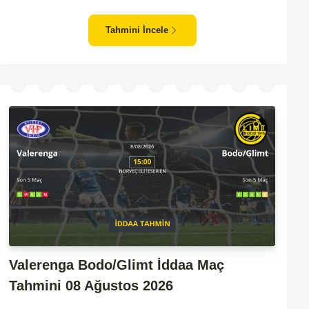
zafiyeti yaşayan bir takım olarak dikkat çekiyor. Viking'in
sahasında kontrollü oynaması, onları favori yapıyor. Sarpsborg'un
Tahmini İncele
ise sürpriz yapabilme potansiyeli olsa da, genellikle güçlü rakipler
karşısında tutunmakta zorlandıkları biliniyor. Bu doğrultuda,
Viking'in galibiyete yakın olabileceği bir maç beklenebilir.
Valerenga Bodo/Glimt İddaa Maç
Tahmini 08 Ağustos 2026