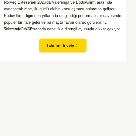
Norveç Eliteserien 2026'da Valerenga ve Bodo/Glimt arasında
oynanacak maç, iki güçlü ekibin karşılaşması anlamına geliyor.
Bodo/Glimt, ligin son yıllarında sergilediği performanslar sayesinde
popüler bir hale geldi ve bu maçta favori olarak görülebilir.
Valerenga ise iç sahada genellikle dirençli oyunuyla dikkat çekiyor
Tahmin KG VAR
ve rakiplerine zorlu anlar yaşatabiliyor. Bu iki takım arasındaki
maçlar genellikle çekişmeli geçiyor ve bol gollü karşılaşmalara
Tahmini İncele
tanık olabiliyoruz. Taraftar desteğini arkasına alarak sahasında
etkili performans sergileyen Valerenga, Bodo/Glimt karşısında gol
bulmakta zorlanmayabilir. Aynı şekilde, Bodo/Glimt'in de hücum
gücü düşünüldüğünde karşılıklı goller izleyeceğimiz bir maç
olması muhtemel görünüyor.