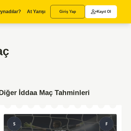
ynadılar?
At Yarışı
Giriş Yap
Kayıt Ol
aç
Diğer İddaa Maç Tahminleri