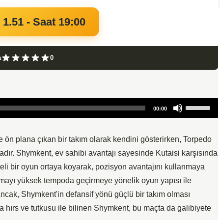
 1.51 - Saat 19:00
a
0
Use
00:00
Up/Down
Arrow
keys
e ön plana çıkan bir takım olarak kendini gösterirken, Torpedo
to
ktadır. Shymkent, ev sahibi avantajı sayesinde Kutaisi karşısında
increase
eli bir oyun ortaya koyarak, pozisyon avantajını kullanmaya
or
ılaşmayı yüksek tempoda geçirmeye yönelik oyun yapısı ile
decrease
Ancak, Shymkent'in defansif yönü güçlü bir takım olması
volume.
da hırs ve tutkusu ile bilinen Shymkent, bu maçta da galibiyete