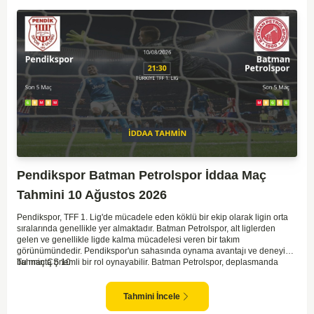
Pendikspor Batman Petrolspor İddaa Maç
Tahmini 10 Ağustos 2026
Pendikspor, TFF 1. Lig'de mücadele eden köklü bir ekip olarak ligin orta
sıralarında genellikle yer almaktadır. Batman Petrolspor, alt liglerden
gelen ve genellikle ligde kalma mücadelesi veren bir takım
görünümündedir. Pendikspor'un sahasında oynama avantajı ve deneyimi,
bu maçta önemli bir rol oynayabilir. Batman Petrolspor, deplasmanda
Tahmin ÇŞ 10
özellikle zorluk yaşayan bir ekip olarak dikkat çekiyor. Bu bağlamda,
Pendikspor'un maçın kontrolünü elinde tutma olasılığı daha yüksek.
Takımların mevcut form durumları ve geçmiş performanslarına
Tahmini İncele
bakıldığında ev sahibi ekibin galibiyeti daha yüksek bir ihtimal sunuyor.