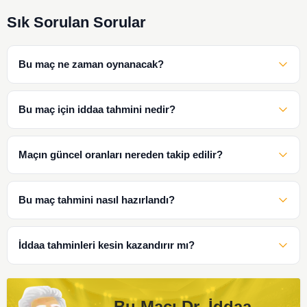
Sık Sorulan Sorular
Bu maç ne zaman oynanacak?
Bu maç için iddaa tahmini nedir?
Maçın güncel oranları nereden takip edilir?
Bu maç tahmini nasıl hazırlandı?
İddaa tahminleri kesin kazandırır mı?
Bu Maçı Dr. İddaa