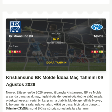
Kristiansund BK Molde İddaa Maç Tahmini 09
Ağustos 2026
Norveç Eliteserien'de 2026 sezonu itibarıyla Kristiansund BK ve Molde
arasında oynanacak maç, ligdeki güç dengesini göz önüne aldığımızda
oldukça heyecan verici bir karşılaşma olabilir. Molde, genellikle Norveç
futbolunun üst sıralarında yer alan, köklü ve başarılı bir takım olarak
bilinirken, Kristiansund BK ise sürpriz sonuçlarla taraftarlarını
Tahmin KG VAR