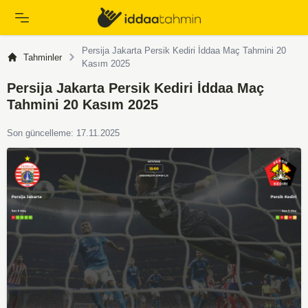
Persija Jakarta Persik Kediri İddaa Maç Tahmini 20
Tahminler
Kasım 2025
Persija Jakarta Persik Kediri İddaa Maç
Tahmini 20 Kasım 2025
Son güncelleme: 17.11.2025