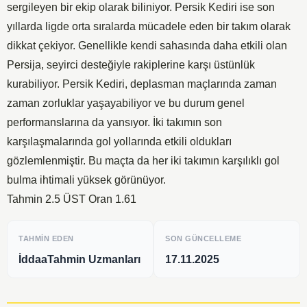
sergileyen bir ekip olarak biliniyor. Persik Kediri ise son
yıllarda ligde orta sıralarda mücadele eden bir takım olarak
dikkat çekiyor. Genellikle kendi sahasında daha etkili olan
Persija, seyirci desteğiyle rakiplerine karşı üstünlük
kurabiliyor. Persik Kediri, deplasman maçlarında zaman
zaman zorluklar yaşayabiliyor ve bu durum genel
performanslarına da yansıyor. İki takımın son
karşılaşmalarında gol yollarında etkili oldukları
gözlemlenmiştir. Bu maçta da her iki takımın karşılıklı gol
bulma ihtimali yüksek görünüyor.
Tahmin 2.5 ÜST Oran 1.61
TAHMIN EDEN
SON GÜNCELLEME
İddaaTahmin Uzmanları
17.11.2025