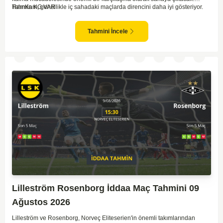
HamKam, genellikle iç sahadaki maçlarda direncini daha iyi gösteriyor.
Tahmin KG VAR
Aalesund'un dış saha formu ise bu maçta belirleyici unsurlardan biri
olabilir. Hücum anlamında her iki takım da zaman zaman sıkıntı yaşasa da
gol bulma ihtimalleri yüksek.
Tahmini İncele
Lilleström Rosenborg İddaa Maç Tahmini 09
Ağustos 2026
Lilleström ve Rosenborg, Norveç Eliteserien'in önemli takımlarından