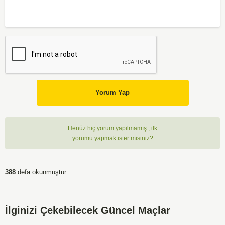
Yorum Yap
Henüz hiç yorum yapılmamış , ilk
yorumu yapmak ister misiniz?
388
defa okunmuştur.
İlginizi Çekebilecek Güncel Maçlar