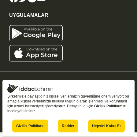
UYGULAMALAR
iddaatahmin11.com
-
Copyright © 2005-2026
Tüm Hakları Saklıdır
Şirketimizle paylaştığınız kişisel verilerinizin güvenliğine önem veriyor; bu
amaçla kişisel verilerinizin hukuka uygun olarak işlenmesi ve korunması
Bu sitedeki tahmin ve analizler yalnızca
bilgilendirme amaçlıdır
;
18+
için azami hassasiyeti gösteriyoruz. Detaylı bilgi için
Gizlilik Politikamızı
kazanç garantisi vermez. Şans oyunları bağımlılık yapabilir — bilinçli ve
inceleyebilirsiniz.
kontrollü oynayın.
18 yaşından küçüklerin şans oyunu oynaması yasaktır.
Gizlilik Politikası
Reddet
Hepsini Kabul Et