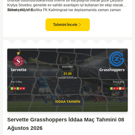
önünde bulundurduklarında önemli bir karşılaşma olarak göze çarpıyor.
Krylya Sovetov, genelde ev sahibi avantajını iyi kullanan bir ekip olarak
dikkat çekiyor. Baltika FK Kaliningrad ise deplasmanda zaman zaman
Tahmin KG VAR
sürpriz sonuçlar elde eden bir takım olarak bilinir. Krylya Sovetov'un saha
ve seyirci desteğini arkasına alarak gol yollarında etkili olması, maçın
seyrini değiştirebilecek bir faktör olarak değerlendiriliyor. Bununla birlikte,
Tahmini İncele
Baltika'nın savunma direncini kırabilmesi, maçı daha heyecanlı hale
getirebilir. İki takımın da skor üretme potansiyeline sahip olması göz
önünde bulundurularak, karşılıklı gol olası bir sonuç gibi duruyor.
Servette Grasshoppers İddaa Maç Tahmini 08
Ağustos 2026