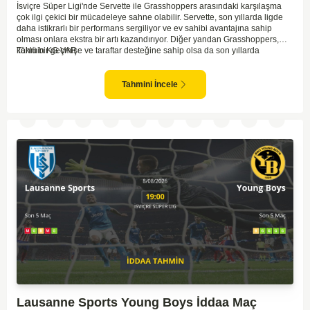
İsviçre Süper Ligi'nde Servette ile Grasshoppers arasındaki karşılaşma
çok ilgi çekici bir mücadeleye sahne olabilir. Servette, son yıllarda ligde
daha istikrarlı bir performans sergiliyor ve ev sahibi avantajına sahip
olması onlara ekstra bir artı kazandırıyor. Diğer yandan Grasshoppers,
köklü bir geçmişe ve taraftar desteğine sahip olsa da son yıllarda
Tahmin KG VAR
beklenilen istikrarı yakalayabilmiş değil. Servette'nin hücum hattı,
genellikle maçlarda gol yollarında etkili olurken, Grasshoppers savunma
anlamında zaman zaman sorunlar yaşayabiliyor. Bu durumda,
Tahmini İncele
karşılaşmanın gollü geçmesi muhtemel gözüküyor. İki takımın oyun tarzını
ve genel performanslarını göz önüne alırsak, karşılıklı gollerin izleneceği
bir maç olabilir.
Lausanne Sports Young Boys İddaa Maç