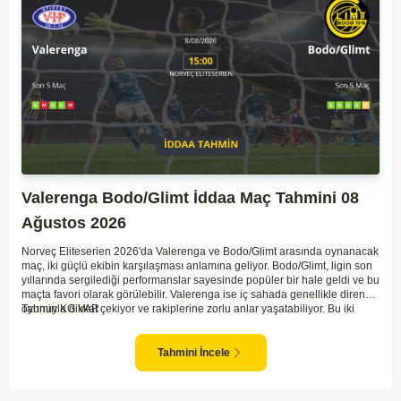
Valerenga Bodo/Glimt İddaa Maç Tahmini 08
Ağustos 2026
Norveç Eliteserien 2026'da Valerenga ve Bodo/Glimt arasında oynanacak
maç, iki güçlü ekibin karşılaşması anlamına geliyor. Bodo/Glimt, ligin son
yıllarında sergilediği performanslar sayesinde popüler bir hale geldi ve bu
maçta favori olarak görülebilir. Valerenga ise iç sahada genellikle dirençli
oyunuyla dikkat çekiyor ve rakiplerine zorlu anlar yaşatabiliyor. Bu iki
Tahmin KG VAR
takım arasındaki maçlar genellikle çekişmeli geçiyor ve bol gollü
karşılaşmalara tanık olabiliyoruz. Taraftar desteğini arkasına alarak
sahasında etkili performans sergileyen Valerenga, Bodo/Glimt karşısında
Tahmini İncele
gol bulmakta zorlanmayabilir. Aynı şekilde, Bodo/Glimt'in de hücum gücü
düşünüldüğünde karşılıklı goller izleyeceğimiz bir maç olması muhtemel
görünüyor.