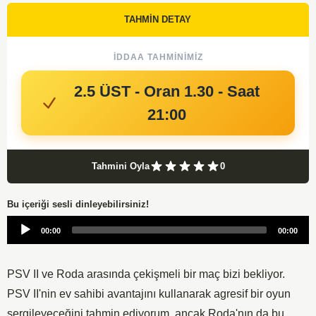
TAHMİN DETAY
İDDAA TAHMINIMIZ
2.5 ÜST - Oran 1.30 - Saat
21:00
Tahmini Oyla
0
Bu içeriği sesli dinleyebilirsiniz!
Audio
00:00
00:00
Player
PSV II ve Roda arasında çekişmeli bir maç bizi bekliyor.
PSV II'nin ev sahibi avantajını kullanarak agresif bir oyun
sergileyeceğini tahmin ediyorum, ancak Roda'nın da bu