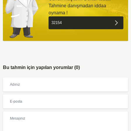
Tahmine danışmadan iddaa
oynama !
Bu tahmin için yapılan yorumlar (0)