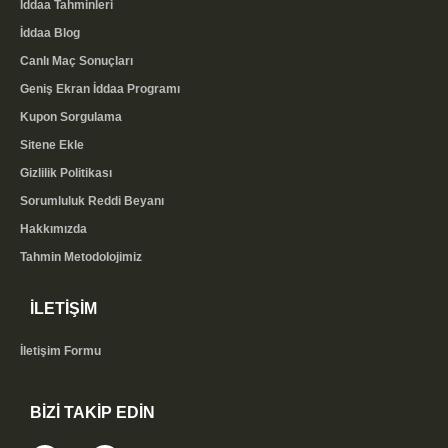
İddaa Tahminleri
İddaa Blog
Canlı Maç Sonuçları
Geniş Ekran İddaa Programı
Kupon Sorgulama
Sitene Ekle
Gizlilik Politikası
Sorumluluk Reddi Beyanı
Hakkımızda
Tahmin Metodolojimiz
İLETİŞİM
İletişim Formu
BİZİ TAKİP EDİN