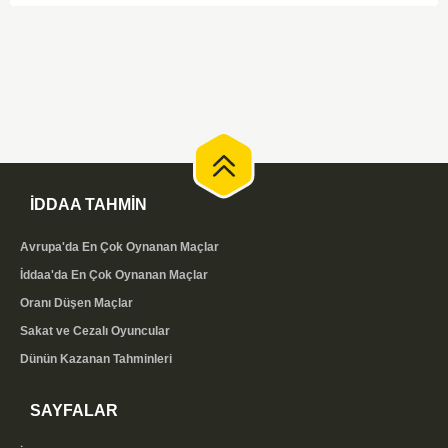
İDDAA TAHMİN
Avrupa'da En Çok Oynanan Maçlar
İddaa'da En Çok Oynanan Maçlar
Oranı Düşen Maçlar
Sakat ve Cezalı Oyuncular
Dünün Kazanan Tahminleri
SAYFALAR