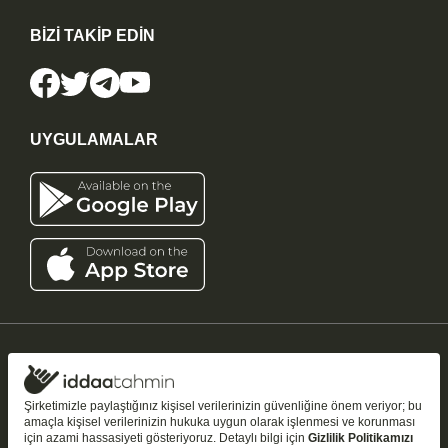
BİZİ TAKİP EDİN
UYGULAMALAR
iddaatahmin11.com
-
Copyright © 2005-2026
Tüm Hakları Saklıdır
Şirketimizle paylaştığınız kişisel verilerinizin güvenliğine önem veriyor; bu
amaçla kişisel verilerinizin hukuka uygun olarak işlenmesi ve korunması
Bu sitedeki tahmin ve analizler yalnızca
bilgilendirme amaçlıdır
;
18+
için azami hassasiyeti gösteriyoruz. Detaylı bilgi için
Gizlilik Politikamızı