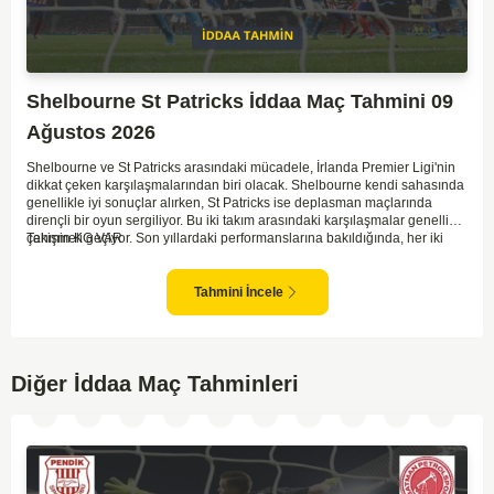
Shelbourne St Patricks İddaa Maç Tahmini 09
Ağustos 2026
Shelbourne ve St Patricks arasındaki mücadele, İrlanda Premier Ligi'nin
dikkat çeken karşılaşmalarından biri olacak. Shelbourne kendi sahasında
genellikle iyi sonuçlar alırken, St Patricks ise deplasman maçlarında
dirençli bir oyun sergiliyor. Bu iki takım arasındaki karşılaşmalar genellikle
çekişmeli geçiyor. Son yıllardaki performanslarına bakıldığında, her iki
Tahmin KG VAR
takımın da gol potansiyeli bulunduğu görülüyor. İlk yarıda denge
bozulmayabilir ancak her iki takım da gol atmak için fırsatlar arayacaktır.
İki tarafın da savunmada dikkatli olması maçın sonucunu belirleyecek.
Tahmini İncele
Diğer İddaa Maç Tahminleri