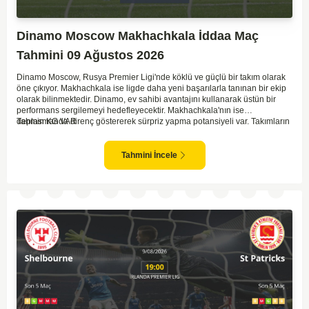
Dinamo Moscow Makhachkala İddaa Maç
Tahmini 09 Ağustos 2026
Dinamo Moscow, Rusya Premier Ligi'nde köklü ve güçlü bir takım olarak
öne çıkıyor. Makhachkala ise ligde daha yeni başarılarla tanınan bir ekip
olarak bilinmektedir. Dinamo, ev sahibi avantajını kullanarak üstün bir
performans sergilemeyi hedefleyecektir. Makhachkala'nın ise
deplasmanda direnç göstererek sürpriz yapma potansiyeli var. Takımların
Tahmin KG VAR
genel form durumları ve önceki maçlardaki performanslarına bakıldığında,
karşılıklı goller izleyebileceğimiz bir mücadele olası görünüyor. Taktiksel
açıdan dengeli bir maç olması beklenirken, seyir zevki yüksek bir
Tahmini İncele
karşılaşma bizleri bekliyor.