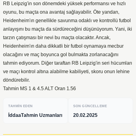
RB Leipzig'in son dönemdeki yüksek performansı ve hızlı
oyunu, bu maçta ona avantaj sağlayabilir. Öte yandan,
Heidenheim'ın genellikle savunma odaklı ve kontrollü futbol
anlayışını bu maçta da sürdüreceğini düşünüyorum. Yani, iki
tarzın çatışması bir nevi bu maçta olacaktır. Ancak,
Heidenheim'ın daha dikkatli bir futbol oynamaya mecbur
olacağını ve maç boyunca gol bulmakta zorlanacağını
tahmin ediyorum. Diğer taraftan RB Leipzig'in seri hücumları
ve maçı kontrol altına alabilme kabiliyeti, skoru onun lehine
döndürebilir.
Tahmin MS 1 & 4.5 ALT Oran 1.56
TAHMIN EDEN
SON GÜNCELLEME
İddaaTahmin Uzmanları
20.02.2025