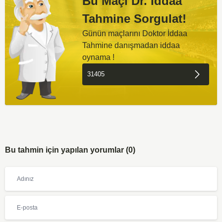
Bu Maçı Dr. İddaa
Tahmine Sorgulat!
Günün maçlarını Doktor İddaa
Tahmine danışmadan iddaa
oynama !
Bu tahmin için yapılan yorumlar (0)