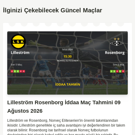
İlginizi Çekebilecek Güncel Maçlar
Lilleström Rosenborg İddaa Maç Tahmini 09
Ağustos 2026
Lilleström ve Rosenborg, Norveç Eliteserien'in önemli takımlarından
ikisidir. Lilleström genellikle iç saha avantajını iyi değerlendiren bir takım
olarak bilinir. Rosenborg ise tarihsel olarak Norveç futbolunun
devlerinden biri olarak kabul edilir ve her maçta güçlü bir rakiptir. Bu