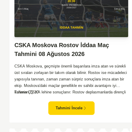
CSKA Moskova Rostov İddaa Maç
Tahmini 08 Ağustos 2026
CSKA Moskova, geçmişte önemli başarılara imza atan ve sürekli
üst sıraları zorlayan bir takım olarak bilinir. Rostov ise mücadeleci
yapısıyla tanınan, zaman zaman sürpriz sonuçlara imza atan bir
ekip. Moskova'daki maçlar genellikle ev sahibi avantajını iyi
kullanan CSKA lehine sonuçlanır. Rostov deplasmanlarda dirençli
Tahmin ÇŞ 10
oyunlar sergilemektedir. İki takım arasındaki genel denge,
CSKA'nın az farkla da olsa üstün olduğunu göstermektedir.
Tahmini İncele
CSKA'nın evinde oynayacak olması ve genel istatistikler göz
önüne alındığında, CSKA'nın sahasında kolay kolay puan
kaybetmeyeceğini söyleyebiliriz.