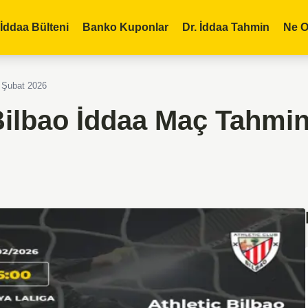
İddaa Bülteni
Banko Kuponlar
Dr. İddaa Tahmin
Ne O
5 Şubat 2026
Bilbao İddaa Maç Tahmin