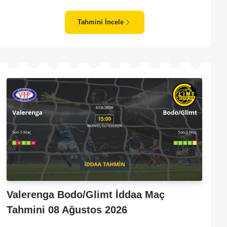
zafiyeti yaşayan bir takım olarak dikkat çekiyor. Viking'in
sahasında kontrollü oynaması, onları favori yapıyor. Sarpsborg'un
Tahmini İncele
ise sürpriz yapabilme potansiyeli olsa da, genellikle güçlü rakipler
karşısında tutunmakta zorlandıkları biliniyor. Bu doğrultuda,
Viking'in galibiyete yakın olabileceği bir maç beklenebilir.
Valerenga Bodo/Glimt İddaa Maç
Tahmini 08 Ağustos 2026