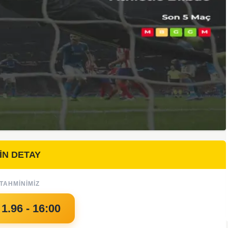
İN DETAY
TAHMINIMIZ
 1.96 - 16:00