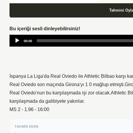
Tahmini Oyl
Bu içeriği sesli dinleyebilirsiniz!
Audio
00:00
Player
İspanya La Liga'da Real Oviedo ile Athletic Bilbao karşı ka
Real Oviedo son maçında Girona'yı 1 0 mağlup etmişti.Giron
Real Oviedo'nun bu karşılaşmada işi zor olacak.Athletic B
karşılaşmada da galibiyete yakınlar.
MS 2 - 1.96 - 16:00
TAHMIN EDEN