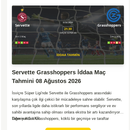
Lokomotiv’in galibiyetle ayrılması daha yüksek ihtimal
taşımaktadır.
Servette Grasshoppers İddaa Maç
Tahmini 08 Ağustos 2026
İsviçre Süper Ligi'nde Servette ile Grasshoppers arasındaki
karşılaşma çok ilgi çekici bir mücadeleye sahne olabilir. Servette,
son yıllarda ligde daha istikrarlı bir performans sergiliyor ve ev
sahibi avantajına sahip olması onlara ekstra bir artı kazandırıyor.
Diğer yandan Grasshoppers, köklü bir geçmişe ve taraftar
Tahmin KG VAR
desteğine sahip olsa da son yıllarda beklenilen istikrarı