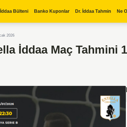
İddaa Bülteni
Banko Kuponlar
Dr. İddaa Tahmin
Ne O
Ocak 2026
lla İddaa Maç Tahmini 