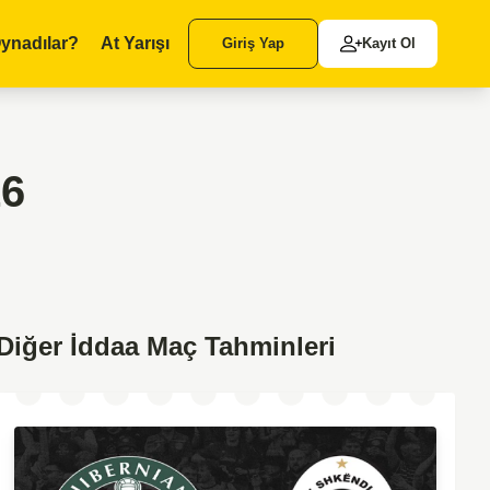
ynadılar?
At Yarışı
Giriş Yap
Kayıt Ol
16
Diğer İddaa Maç Tahminleri