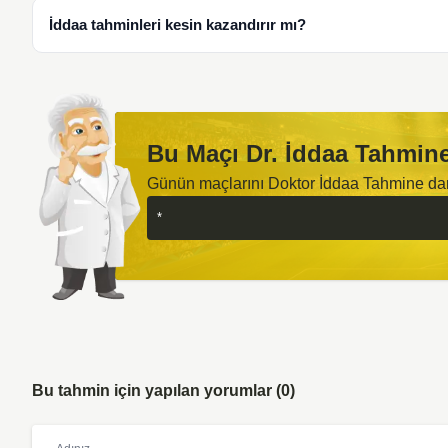
İddaa tahminleri kesin kazandırır mı?
Bu Maçı Dr. İddaa Tahmine
Günün maçlarını Doktor İddaa Tahmine d
Bu tahmin için yapılan yorumlar (0)