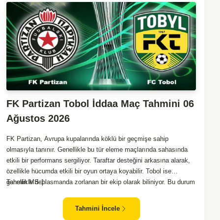
FK Partizan Tobol İddaa Maç Tahmini 06
Ağustos 2026
FK Partizan, Avrupa kupalarında köklü bir geçmişe sahip
olmasıyla tanınır. Genellikle bu tür eleme maçlarında sahasında
etkili bir performans sergiliyor. Taraftar desteğini arkasına alarak,
özellikle hücumda etkili bir oyun ortaya koyabilir. Tobol ise
genellikle deplasmanda zorlanan bir ekip olarak biliniyor. Bu durum
Tahmin MS 1
Partizan'ın avantajını artırabilir. Partizan'ın maçı kazanma olasılığı
yüksek görünüyor.
Tahmini İncele