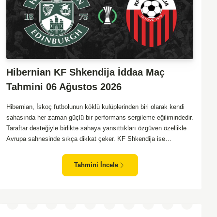
Hibernian KF Shkendija İddaa Maç
Tahmini 06 Ağustos 2026
Hibernian, İskoç futbolunun köklü kulüplerinden biri olarak kendi
sahasında her zaman güçlü bir performans sergileme eğilimindedir.
Taraftar desteğiyle birlikte sahaya yansıttıkları özgüven özellikle
Avrupa sahnesinde sıkça dikkat çeker. KF Shkendija ise
Makedonya'nın önemli temsilcilerinden biri olarak son yıllarda
Avrupa maceralarında tecrübe biriktirmektedir. Ancak deplasman
Tahmini İncele
maçlarında zaman zaman istikrarsız sonuçlar alabilmekteler.
Hibernian'ın genel olarak daha organize oynayan bir ekip olması,
maçın favorisi olmalarını sağlıyor. İki takımın da hücuma dayalı
futbol oynama eğilimleri göz önüne alındığında maçın gollü geçme
ihtimali yüksek.