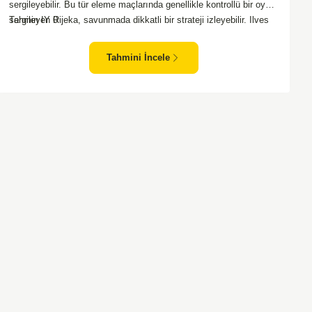
sergileyebilir. Bu tür eleme maçlarında genellikle kontrollü bir oyun
sergileyen Rijeka, savunmada dikkatli bir strateji izleyebilir. Ilves
Tahmin IY 0
Tampere ise Finlandiya'nın köklü kulüplerinden biri olmasına
rağmen Avrupa arenasında fazla tecrübesi olmayan bir ekip. Ilves,
Tahmini İncele
deplasman maçlarında zaman zaman zorluklar yaşayabilir ve bu,
Rijeka karşısında daha defansif bir strateji izlemelerine sebep
olabilir. Maç sonucunda ev sahibi ekibin avantajlı olduğunu
düşünmekle birlikte, oyun temposunun ilk yarıda düşük
seyredeceği görüşündeyim.