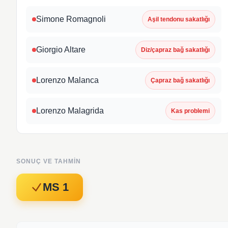
Simone Romagnoli
Aşil tendonu sakatlığı
Giorgio Altare
Diz/çapraz bağ sakatlığı
Lorenzo Malanca
Çapraz bağ sakatlığı
Lorenzo Malagrida
Kas problemi
SONUÇ VE TAHMIN
MS 1