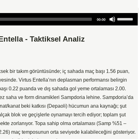
Use
00:00
Up/Down
Arrow
ntella - Taktiksel Analiz
keys
to
increase
or
decrease
sek bir takım görüntüsünde; iç sahada maç başı 1.56 puan,
volume.
yesinde. Virtus Entella’nın deplasman performansı belirgin
 başı 0.22 puanda ve dış sahada gol yeme ortalaması 2.00.
 kez saha ve form dinamikleri Sampdoria lehine. Sampdoria’da
kanat/kanat beki katkısı (Depaoli) hücumun ana kaynağı; şut
lçak blok ve geçişlerle oynamayı tercih ediyor; toplam şut
tmekte zorlanıyor. Topa sahip olma ortalaması (Samp %51 –
 2.26) maç temposunun orta seviyede kalabileceğini gösteriyor.