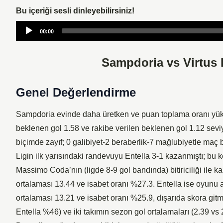
Bu içeriği sesli dinleyebilirsiniz!
Audio
00:00
Player
Sampdoria vs Virtus E
Genel Değerlendirme
Sampdoria evinde daha üretken ve puan toplama oranı yük
beklenen gol 1.58 ve rakibe verilen beklenen gol 1.12 sevi
biçimde zayıf; 0 galibiyet-2 beraberlik-7 mağlubiyetle maç
Ligin ilk yarısındaki randevuyu Entella 3-1 kazanmıştı; bu
Massimo Coda’nın (ligde 8-9 gol bandında) bitiriciliği ile 
ortalaması 13.44 ve isabet oranı %27.3. Entella ise oyunu a
ortalaması 13.21 ve isabet oranı %25.9, dışarıda skora gi
Entella %46) ve iki takımın sezon gol ortalamaları (2.39 vs