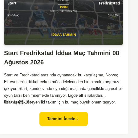
Start Fredrikstad İddaa Maç Tahmini 08
Ağustos 2026
Start ve Fredrikstad arasında oynanacak bu karşılaşma, Norveç
Eliteserien'in dikkat çeken mücadelelerinden biri olarak karşımıza
çıkıyor. Start, kendi evinde oynadığı maçlarda genellikle agresif bir
oyun tarzı benimsemekle tanınıyor. Ligde alt sıralardan
uzaklaşmak isteyen iki takım için bu maç büyük önem taşıyor.
Tahmin ÇŞ 10
Fredrikstad ise dış sahada puan almakta zorlanan bir ekip olarak
biliniyor. Bu durum, ev sahibi Start'a karşı mücadelede zorluk
Tahmini İncele
çıkartabilir. Maçın temposunun yüksek olacağını ve her iki takımın
da sonuca gitmeye odaklanacağını düşünüyorum.