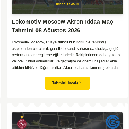
Lokomotiv Moscow Akron İddaa Maç
Tahmini 08 Ağustos 2026
Lokomotiv Moscow, Rusya futbolunun köklü ve tanınmış
ekiplerinden biri olarak genellikle kendi sahasında oldukça güçlü
performanslar sergileme eğilimindedir. Rakiplerinden daha yüksek
kalibreli futbol oynadıkları ve geçmişte de önemli başarılar elde
ettikleri biliniyor. Diğer taraftan Akron, daha az tanınmış olsa da,
Tahmin MS 1
zaman zaman sürpriz sonuçlar almayı başaran bir takım olarak
dikkat çekmektedir. Ancak genellikle Lokomotiv gibi köklü ve
Tahmini İncele
güçlü ekipler karşısında istikrarlı bir performans sergilemekte
zorlanabilirler. Lokomotiv Moscow'un mevcut form durumunun ve
evinde oynama avantajının, bu karşılaşmada belirleyici olması
muhtemel gözüküyor. Bu sebeple, maç sonucu olarak
Lokomotiv’in galibiyetle ayrılması daha yüksek ihtimal
taşımaktadır.