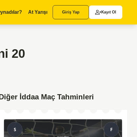
ynadılar?
At Yarışı
Giriş Yap
Kayıt Ol
ni 20
Diğer İddaa Maç Tahminleri