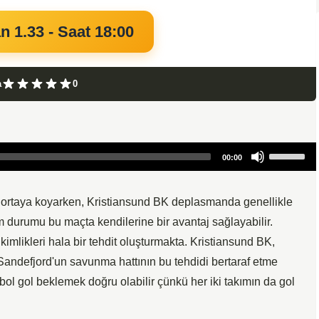
n 1.33 - Saat 18:00
a
0
Use
00:00
Up/Down
Arrow
keys
s ortaya koyarken, Kristiansund BK deplasmanda genellikle
to
m durumu bu maçta kendilerine bir avantaj sağlayabilir.
increase
kimlikleri hala bir tehdit oluşturmakta. Kristiansund BK,
or
Sandefjord'un savunma hattının bu tehdidi bertaraf etme
decrease
l gol beklemek doğru olabilir çünkü her iki takımın da gol
volume.