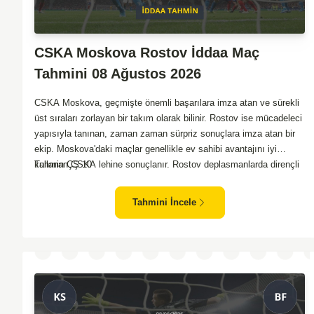
CSKA Moskova Rostov İddaa Maç
Tahmini 08 Ağustos 2026
CSKA Moskova, geçmişte önemli başarılara imza atan ve sürekli
üst sıraları zorlayan bir takım olarak bilinir. Rostov ise mücadeleci
yapısıyla tanınan, zaman zaman sürpriz sonuçlara imza atan bir
ekip. Moskova'daki maçlar genellikle ev sahibi avantajını iyi
kullanan CSKA lehine sonuçlanır. Rostov deplasmanlarda dirençli
Tahmin ÇŞ 10
oyunlar sergilemektedir. İki takım arasındaki genel denge,
CSKA'nın az farkla da olsa üstün olduğunu göstermektedir.
Tahmini İncele
CSKA'nın evinde oynayacak olması ve genel istatistikler göz
önüne alındığında, CSKA'nın sahasında kolay kolay puan
kaybetmeyeceğini söyleyebiliriz.