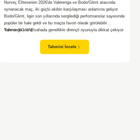
Norveç Eliteserien 2026'da Valerenga ve Bodo/Glimt arasında
oynanacak maç, iki güçlü ekibin karşılaşması anlamına geliyor.
Bodo/Glimt, ligin son yıllarında sergilediği performanslar sayesinde
popüler bir hale geldi ve bu maçta favori olarak görülebilir.
Valerenga ise iç sahada genellikle dirençli oyunuyla dikkat çekiyor
Tahmin KG VAR
ve rakiplerine zorlu anlar yaşatabiliyor. Bu iki takım arasındaki
maçlar genellikle çekişmeli geçiyor ve bol gollü karşılaşmalara
Tahmini İncele
tanık olabiliyoruz. Taraftar desteğini arkasına alarak sahasında
etkili performans sergileyen Valerenga, Bodo/Glimt karşısında gol
bulmakta zorlanmayabilir. Aynı şekilde, Bodo/Glimt'in de hücum
gücü düşünüldüğünde karşılıklı goller izleyeceğimiz bir maç
olması muhtemel görünüyor.