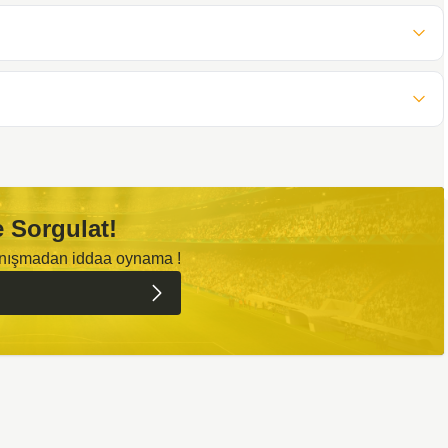
 Sorgulat!
anışmadan iddaa oynama !