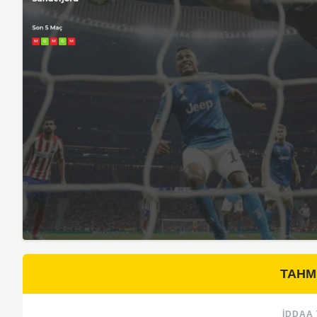
TAHM
İDDAA 