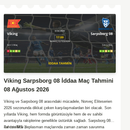
Viking Sarpsborg 08 İddaa Maç Tahmini
08 Ağustos 2026
Viking ve Sarpsborg 08 arasındaki mücadele, Norveç Eliteserien
2026 sezonunda dikkat çeken karşılaşmalardan biri olacak. Son
yıllarda Viking, hem formda görüntüsüyle hem de ev sahibi
avantajıyla rakiplerine genellikle üstünlük sağladı. Sarpsborg 08
ise özellikle deplasman maçlarında zaman zaman savunma
Tahmin MS 1