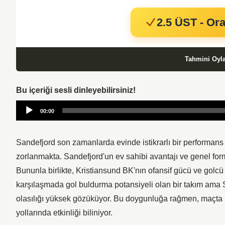
2.5 ÜST - Ora
Tahmini Oyl
Bu içeriği sesli dinleyebilirsiniz!
Audio
00:00
Player
Sandefjord son zamanlarda evinde istikrarlı bir performan
zorlanmakta. Sandefjord'un ev sahibi avantajı ve genel for
Bununla birlikte, Kristiansund BK'nın ofansif gücü ve golcü 
karşılaşmada gol buldurma potansiyeli olan bir takım ama 
olasılığı yüksek gözüküyor. Bu doygunluğa rağmen, maçta bo
yollarında etkinliği biliniyor.