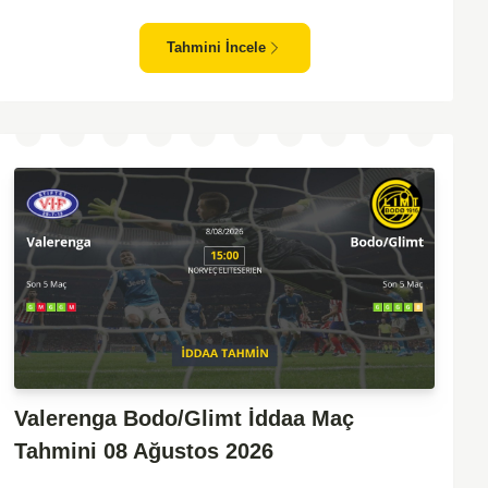
zafiyeti yaşayan bir takım olarak dikkat çekiyor. Viking'in
sahasında kontrollü oynaması, onları favori yapıyor. Sarpsborg'un
Tahmini İncele
ise sürpriz yapabilme potansiyeli olsa da, genellikle güçlü rakipler
karşısında tutunmakta zorlandıkları biliniyor. Bu doğrultuda,
Viking'in galibiyete yakın olabileceği bir maç beklenebilir.
Valerenga Bodo/Glimt İddaa Maç
Tahmini 08 Ağustos 2026