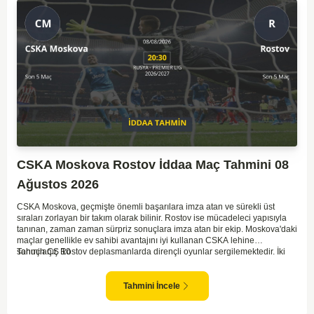
CSKA Moskova Rostov İddaa Maç Tahmini 08
Ağustos 2026
CSKA Moskova, geçmişte önemli başarılara imza atan ve sürekli üst
sıraları zorlayan bir takım olarak bilinir. Rostov ise mücadeleci yapısıyla
tanınan, zaman zaman sürpriz sonuçlara imza atan bir ekip. Moskova'daki
maçlar genellikle ev sahibi avantajını iyi kullanan CSKA lehine
sonuçlanır. Rostov deplasmanlarda dirençli oyunlar sergilemektedir. İki
Tahmin ÇŞ 10
takım arasındaki genel denge, CSKA'nın az farkla da olsa üstün olduğunu
göstermektedir. CSKA'nın evinde oynayacak olması ve genel istatistikler
göz önüne alındığında, CSKA'nın sahasında kolay kolay puan
Tahmini İncele
kaybetmeyeceğini söyleyebiliriz.