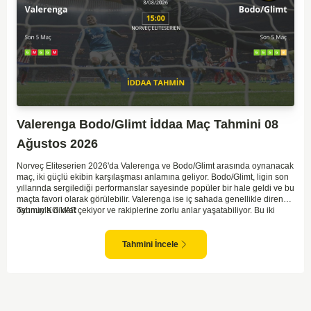
Valerenga Bodo/Glimt İddaa Maç Tahmini 08
Ağustos 2026
Norveç Eliteserien 2026'da Valerenga ve Bodo/Glimt arasında oynanacak
maç, iki güçlü ekibin karşılaşması anlamına geliyor. Bodo/Glimt, ligin son
yıllarında sergilediği performanslar sayesinde popüler bir hale geldi ve bu
maçta favori olarak görülebilir. Valerenga ise iç sahada genellikle dirençli
oyunuyla dikkat çekiyor ve rakiplerine zorlu anlar yaşatabiliyor. Bu iki
Tahmin KG VAR
takım arasındaki maçlar genellikle çekişmeli geçiyor ve bol gollü
karşılaşmalara tanık olabiliyoruz. Taraftar desteğini arkasına alarak
sahasında etkili performans sergileyen Valerenga, Bodo/Glimt karşısında
Tahmini İncele
gol bulmakta zorlanmayabilir. Aynı şekilde, Bodo/Glimt'in de hücum gücü
düşünüldüğünde karşılıklı goller izleyeceğimiz bir maç olması muhtemel
görünüyor.