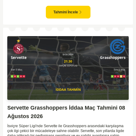
sürpriz sonuçlar elde eden bir takım olarak bilinir. Krylya Sovetov'un saha
ve seyirci desteğini arkasına alarak gol yollarında etkili olması, maçın
seyrini değiştirebilecek bir faktör olarak değerlendiriliyor. Bununla birlikte,
Tahmini İncele
Baltika'nın savunma direncini kırabilmesi, maçı daha heyecanlı hale
getirebilir. İki takımın da skor üretme potansiyeline sahip olması göz
önünde bulundurularak, karşılıklı gol olası bir sonuç gibi duruyor.
Servette Grasshoppers İddaa Maç Tahmini 08
Ağustos 2026
İsviçre Süper Ligi'nde Servette ile Grasshoppers arasındaki karşılaşma
çok ilgi çekici bir mücadeleye sahne olabilir. Servette, son yıllarda ligde
daha istikrarlı bir performans sergiliyor ve ev sahibi avantajına sahip