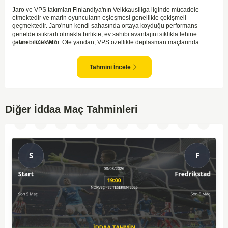
Jaro ve VPS takımları Finlandiya'nın Veikkausliiga liginde mücadele
etmektedir ve marin oyuncuların eşleşmesi genellikle çekişmeli
geçmektedir. Jaro'nun kendi sahasında ortaya koyduğu performans
genelde istikrarlı olmakla birlikte, ev sahibi avantajını sıklıkla lehine
çevirebilmektedir. Öte yandan, VPS özellikle deplasman maçlarında
Tahmin KG VAR
zaman zaman zorluk yaşayabilmektedir ancak hücum anlamında etkili
anlar yakalayabilmektedir. İki takım arasındaki tarihsel rekabet dikkate
alındığında, maçın dengede geçmesi olasıdır ve her iki tarafın da gol
Tahmini İncele
şansı bulunmaktadır. Özellikle Jaro'nun savunma zaafları ve VPS'nin hızlı
hücum gücü göz önüne alındığında, her iki takımın da fileleri
havalandırması muhtemeldir. Bu bağlamda, maçın hem mücadeleci hem
de gollü geçeceği öngörülmektedir.
Diğer İddaa Maç Tahminleri