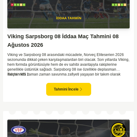
Viking Sarpsborg 08 İddaa Maç Tahmini 08
Ağustos 2026
Viking ve Sarpsborg 08 arasındaki mücadele, Norveç Eliteserien 2026
sezonunda dikkat çeken karşılaşmalardan biri olacak. Son yıllarda Viking,
hem formda görüntüsüyle hem de ev sahibi avantajıyla rakiplerine
genellikle üstünlük sağladı. Sarpsborg 08 ise özellikle deplasman
maçlarında zaman zaman savunma zafiyeti yaşayan bir takım olarak
Tahmin MS 1
dikkat çekiyor. Viking'in sahasında kontrollü oynaması, onları favori
yapıyor. Sarpsborg'un ise sürpriz yapabilme potansiyeli olsa da,
genellikle güçlü rakipler karşısında tutunmakta zorlandıkları biliniyor. Bu
Tahmini İncele
doğrultuda, Viking'in galibiyete yakın olabileceği bir maç beklenebilir.