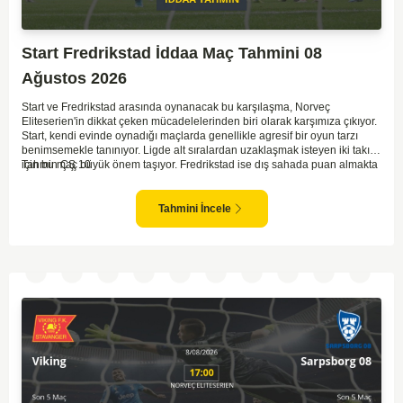
Start Fredrikstad İddaa Maç Tahmini 08
Ağustos 2026
Start ve Fredrikstad arasında oynanacak bu karşılaşma, Norveç
Eliteserien'in dikkat çeken mücadelelerinden biri olarak karşımıza çıkıyor.
Start, kendi evinde oynadığı maçlarda genellikle agresif bir oyun tarzı
benimsemekle tanınıyor. Ligde alt sıralardan uzaklaşmak isteyen iki takım
için bu maç büyük önem taşıyor. Fredrikstad ise dış sahada puan almakta
Tahmin ÇŞ 10
zorlanan bir ekip olarak biliniyor. Bu durum, ev sahibi Start'a karşı
mücadelede zorluk çıkartabilir. Maçın temposunun yüksek olacağını ve
her iki takımın da sonuca gitmeye odaklanacağını düşünüyorum.
Tahmini İncele