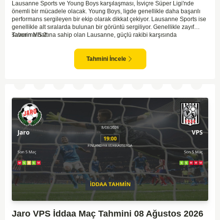
Lausanne Sports ve Young Boys karşılaşması, İsviçre Süper Ligi'nde
önemli bir mücadele olacak. Young Boys, ligde genellikle daha başarılı
performans sergileyen bir ekip olarak dikkat çekiyor. Lausanne Sports ise
genellikle alt sıralarda bulunan bir görüntü sergiliyor. Genellikle zayıf
savunma hattına sahip olan Lausanne, güçlü rakibi karşısında
Tahmin MS 2
zorlanabilir. Young Boys'un hücum hattı rakibine göre daha etkili olabilir.
Maçın sonucunda Young Boys'un galip gelme olasılığı yüksek görünüyor.
Tahmini İncele
Jaro VPS İddaa Maç Tahmini 08 Ağustos 2026