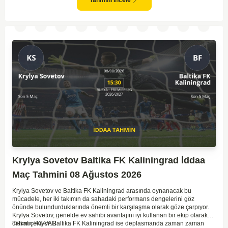
Tahmini İncele
oynama avantajının, bu karşılaşmada belirleyici olması muhtemel
gözüküyor. Bu sebeple, maç sonucu olarak Lokomotiv’in galibiyetle
ayrılması daha yüksek ihtimal taşımaktadır.
Krylya Sovetov Baltika FK Kaliningrad İddaa
Maç Tahmini 08 Ağustos 2026
Krylya Sovetov ve Baltika FK Kaliningrad arasında oynanacak bu
mücadele, her iki takımın da sahadaki performans dengelerini göz
önünde bulundurduklarında önemli bir karşılaşma olarak göze çarpıyor.
Krylya Sovetov, genelde ev sahibi avantajını iyi kullanan bir ekip olarak
dikkat çekiyor. Baltika FK Kaliningrad ise deplasmanda zaman zaman
Tahmin KG VAR