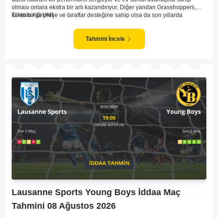
olması onlara ekstra bir artı kazandırıyor. Diğer yandan Grasshoppers,
köklü bir geçmişe ve taraftar desteğine sahip olsa da son yıllarda
Tahmin KG VAR
beklenilen istikrarı yakalayabilmiş değil. Servette'nin hücum hattı,
genellikle maçlarda gol yollarında etkili olurken, Grasshoppers savunma
anlamında zaman zaman sorunlar yaşayabiliyor. Bu durumda,
Tahmini İncele
karşılaşmanın gollü geçmesi muhtemel gözüküyor. İki takımın oyun tarzını
ve genel performanslarını göz önüne alırsak, karşılıklı gollerin izleneceği
bir maç olabilir.
Lausanne Sports Young Boys İddaa Maç
Tahmini 08 Ağustos 2026