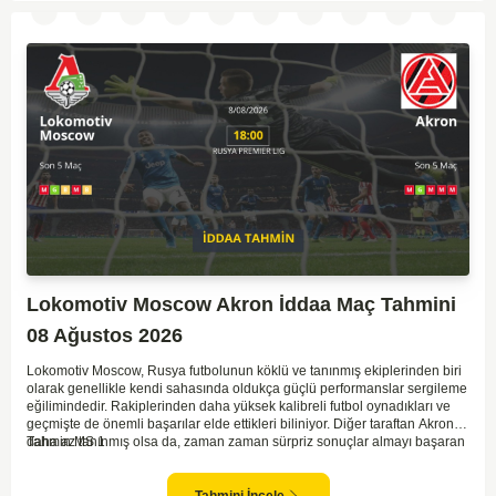
Lokomotiv Moscow Akron İddaa Maç Tahmini
08 Ağustos 2026
Lokomotiv Moscow, Rusya futbolunun köklü ve tanınmış ekiplerinden biri
olarak genellikle kendi sahasında oldukça güçlü performanslar sergileme
eğilimindedir. Rakiplerinden daha yüksek kalibreli futbol oynadıkları ve
geçmişte de önemli başarılar elde ettikleri biliniyor. Diğer taraftan Akron,
daha az tanınmış olsa da, zaman zaman sürpriz sonuçlar almayı başaran
Tahmin MS 1
bir takım olarak dikkat çekmektedir. Ancak genellikle Lokomotiv gibi köklü
ve güçlü ekipler karşısında istikrarlı bir performans sergilemekte
zorlanabilirler. Lokomotiv Moscow'un mevcut form durumunun ve evinde