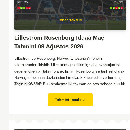
Lilleström Rosenborg İddaa Maç
Tahmini 09 Ağustos 2026
Lilleström ve Rosenborg, Norveç Eliteserien'in önemli
takımlarından ikisidir. Lilleström genellikle iç saha avantajını iyi
değerlendiren bir takım olarak bilinir. Rosenborg ise tarihsel olarak
Norveç futbolunun devlerinden biri olarak kabul edilir ve her maçta
güçlü bir rakiptir. Bu karşılaşma iki takımın da orta sahada sıkı bir
Tahmin KG VAR
mücadele vereceği bir maç olacaktır. Lilleström'ün iç saha
performansı ve Rosenborg'un deplasman oyunundaki etkisi birlikte
Tahmini İncele
düşünüldüğünde, maçın dengede geçmesi olasıdır. İki takımın da
gol atma potansiyeli yüksek olduğu için karşılıklı goller izlenebilir.