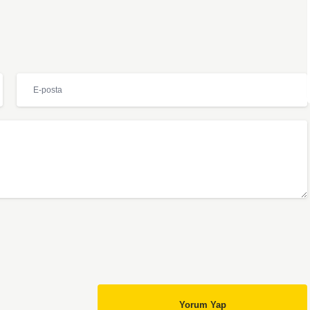
Yorum Yap