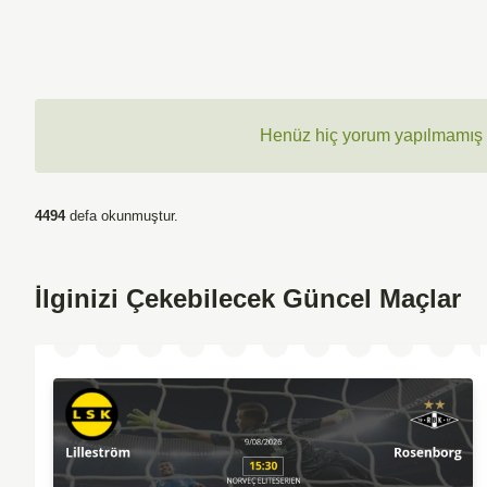
Henüz hiç yorum yapılmamış ,
4494
defa okunmuştur.
İlginizi Çekebilecek Güncel Maçlar