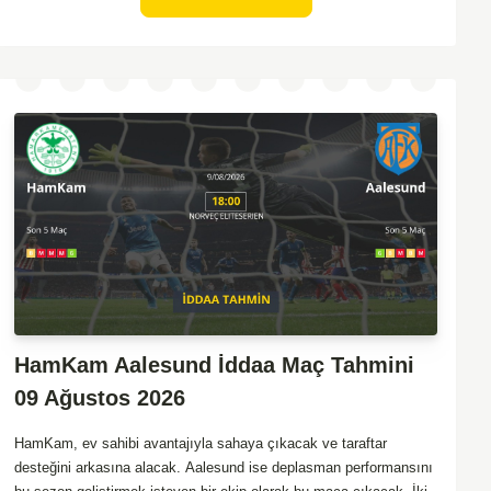
olasılıklarını artırıyor. Ancak Molde'nin tecrübe ve kadro kalitesi
faktörleri dikkate alındığında, deplasmanda da etkili bir performans
sergilemesi beklenebilir. İki takımın son dönem form durumları ve
genel konumları düşünüldüğünde, dengeli bir mücadele izleme
olasılığı yüksek. Maçın gol pozisyonları açısından zengin
geçmesi ve her iki takımın da sahada etkili olması muhtemel.
HamKam Aalesund İddaa Maç Tahmini
09 Ağustos 2026
HamKam, ev sahibi avantajıyla sahaya çıkacak ve taraftar
desteğini arkasına alacak. Aalesund ise deplasman performansını