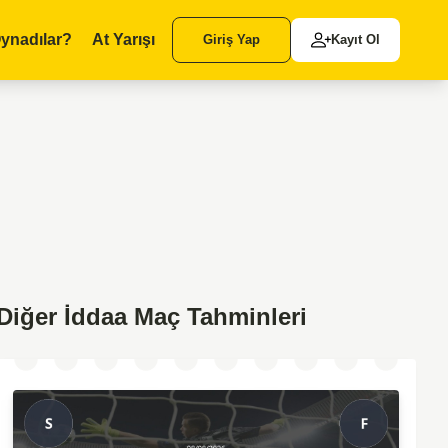
ynadılar?
At Yarışı
Giriş Yap
Kayıt Ol
Diğer İddaa Maç Tahminleri