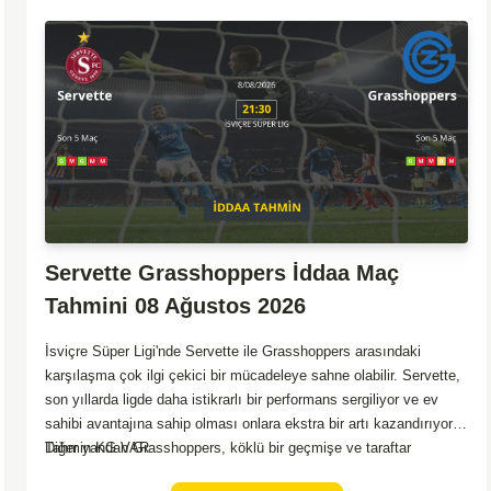
Lokomotiv’in galibiyetle ayrılması daha yüksek ihtimal
taşımaktadır.
Servette Grasshoppers İddaa Maç
Tahmini 08 Ağustos 2026
İsviçre Süper Ligi'nde Servette ile Grasshoppers arasındaki
karşılaşma çok ilgi çekici bir mücadeleye sahne olabilir. Servette,
son yıllarda ligde daha istikrarlı bir performans sergiliyor ve ev
sahibi avantajına sahip olması onlara ekstra bir artı kazandırıyor.
Diğer yandan Grasshoppers, köklü bir geçmişe ve taraftar
Tahmin KG VAR
desteğine sahip olsa da son yıllarda beklenilen istikrarı