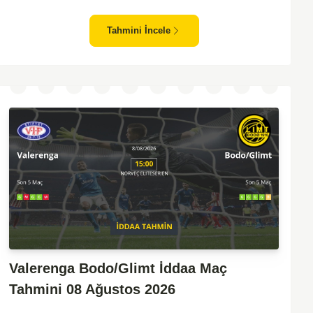
zafiyeti yaşayan bir takım olarak dikkat çekiyor. Viking'in
sahasında kontrollü oynaması, onları favori yapıyor. Sarpsborg'un
Tahmini İncele
ise sürpriz yapabilme potansiyeli olsa da, genellikle güçlü rakipler
karşısında tutunmakta zorlandıkları biliniyor. Bu doğrultuda,
Viking'in galibiyete yakın olabileceği bir maç beklenebilir.
Valerenga Bodo/Glimt İddaa Maç
Tahmini 08 Ağustos 2026