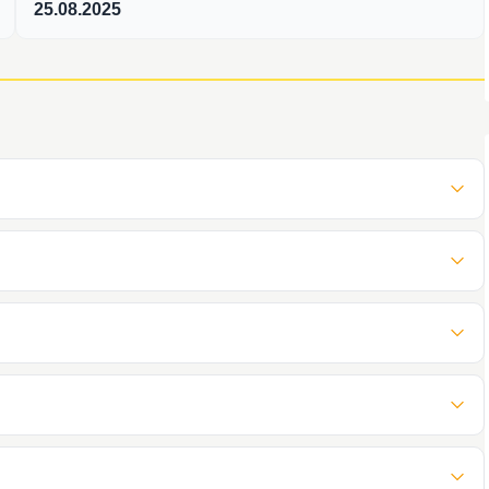
25.08.2025