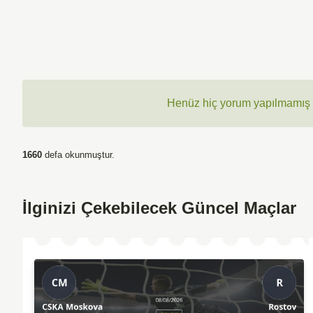
Henüz hiç yorum yapılmamış ,
1660
defa okunmuştur.
İlginizi Çekebilecek Güncel Maçlar