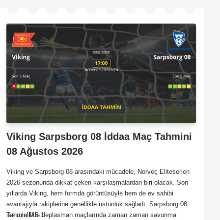
Viking Sarpsborg 08 İddaa Maç Tahmini
08 Ağustos 2026
Viking ve Sarpsborg 08 arasındaki mücadele, Norveç Eliteserien
2026 sezonunda dikkat çeken karşılaşmalardan biri olacak. Son
yıllarda Viking, hem formda görüntüsüyle hem de ev sahibi
avantajıyla rakiplerine genellikle üstünlük sağladı. Sarpsborg 08
ise özellikle deplasman maçlarında zaman zaman savunma
Tahmin MS 1