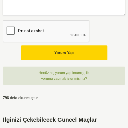
Yorum Yap
Henüz hiç yorum yapılmamış , ilk
yorumu yapmak ister misiniz?
796
defa okunmuştur.
İlginizi Çekebilecek Güncel Maçlar