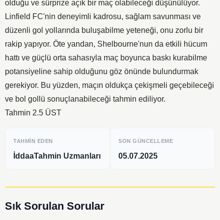
olduğu ve sürprize açık bir maç olabileceği düşünülüyor.
Linfield FC'nin deneyimli kadrosu, sağlam savunması ve
düzenli gol yollarında buluşabilme yeteneği, onu zorlu bir
rakip yapıyor. Öte yandan, Shelbourne'nun da etkili hücum
hattı ve güçlü orta sahasıyla maç boyunca baskı kurabilme
potansiyeline sahip olduğunu göz önünde bulundurmak
gerekiyor. Bu yüzden, maçın oldukça çekişmeli geçebileceği
ve bol gollü sonuçlanabileceği tahmin ediliyor.
Tahmin 2.5 ÜST
TAHMIN EDEN
SON GÜNCELLEME
İddaaTahmin Uzmanları
05.07.2025
Sık Sorulan Sorular