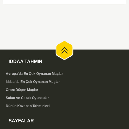
İDDAA TAHMİN
Avrupa'da En Çok Oynanan Maçlar
İddaa'da En Çok Oynanan Maçlar
Oranı Düşen Maçlar
Sakat ve Cezalı Oyuncular
Dünün Kazanan Tahminleri
SAYFALAR