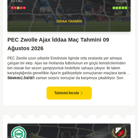
PEC Zwolle Ajax İddaa Maç Tahmini 09
Ağustos 2026
PEC Zwolle uzun yıllardır Eredivisie liginde orta sıralarda yer almaya
çalışan bir ekip. Ajax ise Hollanda futbolunun en güçlü temsilcilerinden
biri olarak her sezon şampiyonluk hedefiyle sahaya çıkıyor. İki takım
karşılaştığında genellikle Ajax'ın galibiyetiyle sonuçlanan maçlara tanık
olsak da, zaman zaman sürpriz sonuçlar da karşımıza çıkabiliyor. Son
Tahmin 3.5 ÜST
maçlar ve kadro kalitesine dayanarak, Ajax'ın üstünlüğü bu maçta da
kendisini gösterebilir. Fakat PEC Zwolle'nin iç sahada göstereceği direnç,
maçın gidişatını etkileyebilir ve heyecanlı bir karşılaşma izlememize
Tahmini İncele
sebep olabilir. Maçın genel havası ve tarihsel geçmişine rağmen bol gollü
bir maç olması beklenebilir.