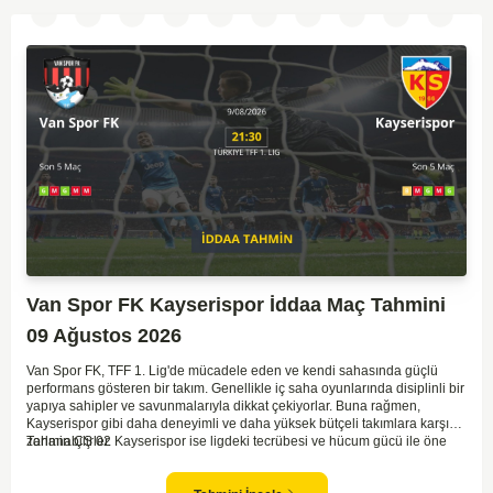
Van Spor FK Kayserispor İddaa Maç Tahmini
09 Ağustos 2026
Van Spor FK, TFF 1. Lig'de mücadele eden ve kendi sahasında güçlü
performans gösteren bir takım. Genellikle iç saha oyunlarında disiplinli bir
yapıya sahipler ve savunmalarıyla dikkat çekiyorlar. Buna rağmen,
Kayserispor gibi daha deneyimli ve daha yüksek bütçeli takımlara karşı
zorlanabilirler. Kayserispor ise ligdeki tecrübesi ve hücum gücü ile öne
Tahmin ÇŞ 02
çıkar. Büyük takımlara karşı deplasmanda da etkili performanslar
göstermesi olası. İki takımın karşılaşmasında dengeli bir mücadele