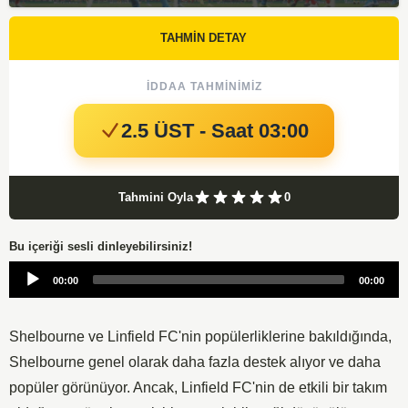
TAHMİN DETAY
İDDAA TAHMINIMIZ
2.5 ÜST - Saat 03:00
Tahmini Oyla
0
Bu içeriği sesli dinleyebilirsiniz!
Audio
00:00
00:00
Player
Shelbourne ve Linfield FC'nin popülerliklerine bakıldığında,
Shelbourne genel olarak daha fazla destek alıyor ve daha
popüler görünüyor. Ancak, Linfield FC'nin de etkili bir takım