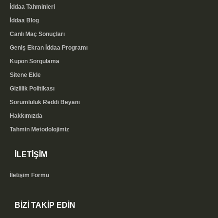
İddaa Tahminleri
İddaa Blog
Canlı Maç Sonuçları
Geniş Ekran İddaa Programı
Kupon Sorgulama
Sitene Ekle
Gizlilik Politikası
Sorumluluk Reddi Beyanı
Hakkımızda
Tahmin Metodolojimiz
İLETİŞİM
İletişim Formu
BİZİ TAKİP EDİN