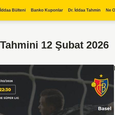
İddaa Bülteni
Banko Kuponlar
Dr. İddaa Tahmin
Ne O
 Tahmini 12 Şubat 2026