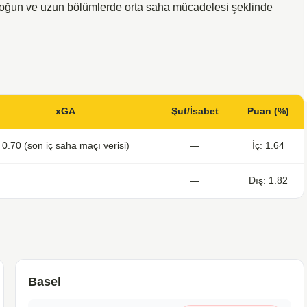
s yoğun ve uzun bölümlerde orta saha mücadelesi şeklinde
xGA
Şut/İsabet
Puan (%)
0.70 (son iç saha maçı verisi)
—
İç: 1.64
—
Dış: 1.82
Basel