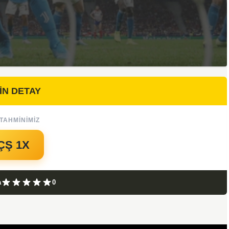
İN DETAY
TAHMINIMIZ
ÇŞ 1X
a
0