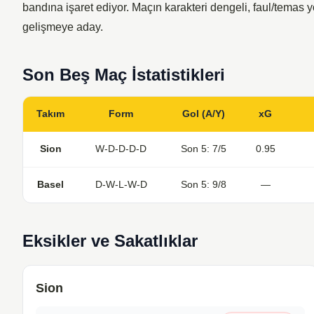
bandına işaret ediyor. Maçın karakteri dengeli, faul/tema
gelişmeye aday.
Son Beş Maç İstatistikleri
Takım
Form
Gol (A/Y)
xG
Sion
W-D-D-D-D
Son 5: 7/5
0.95
Basel
D-W-L-W-D
Son 5: 9/8
—
Eksikler ve Sakatlıklar
Sion