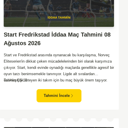
Start Fredrikstad İddaa Maç Tahmini 08
Ağustos 2026
Start ve Fredrikstad arasında oynanacak bu karşılaşma, Norveç
Eliteserien'in dikkat çeken mücadelelerinden biri olarak karşımıza
çıkıyor. Start, kendi evinde oynadığı maçlarda genellikle agresif bir
oyun tarzı benimsemekle tanınıyor. Ligde alt sıralardan
uzaklaşmak isteyen iki takım için bu maç büyük önem taşıyor.
Tahmin ÇŞ 10
Fredrikstad ise dış sahada puan almakta zorlanan bir ekip olarak
biliniyor. Bu durum, ev sahibi Start'a karşı mücadelede zorluk
Tahmini İncele
çıkartabilir. Maçın temposunun yüksek olacağını ve her iki takımın
da sonuca gitmeye odaklanacağını düşünüyorum.