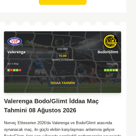
ise sürpriz yapabilme potansiyeli olsa da, genellikle güçlü rakipler
karşısında tutunmakta zorlandıkları biliniyor. Bu doğrultuda,
Viking'in galibiyete yakın olabileceği bir maç beklenebilir.
Valerenga Bodo/Glimt İddaa Maç
Tahmini 08 Ağustos 2026
Norveç Eliteserien 2026'da Valerenga ve Bodo/Glimt arasında
oynanacak maç, iki güçlü ekibin karşılaşması anlamına geliyor.