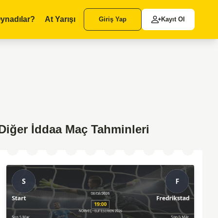
ynadılar?
At Yarışı
Giriş Yap
Kayıt Ol
Diğer İddaa Maç Tahminleri