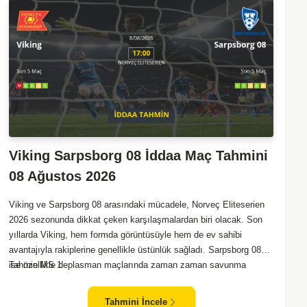
Viking Sarpsborg 08 İddaa Maç Tahmini
08 Ağustos 2026
Viking ve Sarpsborg 08 arasındaki mücadele, Norveç Eliteserien
2026 sezonunda dikkat çeken karşılaşmalardan biri olacak. Son
yıllarda Viking, hem formda görüntüsüyle hem de ev sahibi
avantajıyla rakiplerine genellikle üstünlük sağladı. Sarpsborg 08
ise özellikle deplasman maçlarında zaman zaman savunma
Tahmin MS 1
zafiyeti yaşayan bir takım olarak dikkat çekiyor. Viking'in
sahasında kontrollü oynaması, onları favori yapıyor. Sarpsborg'un
Tahmini İncele