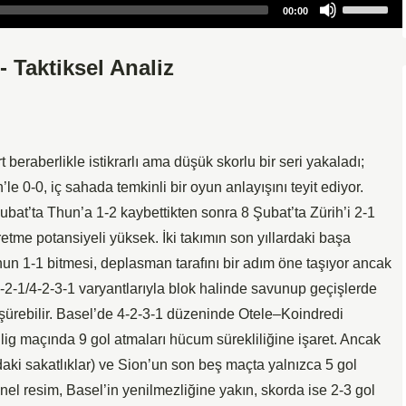
Use
00:00
Up/Down
Arrow
- Taktiksel Analiz
keys
to
increase
or
decrease
beraberlikle istikrarlı ama düşük skorlu bir seri yakaladı;
volume.
le 0-0, iç sahada temkinli bir oyun anlayışını teyit ediyor.
at’ta Thun’a 1-2 kaybettikten sonra 8 Şubat’ta Zürih’i 2-1
retme potansiyeli yüksek. İki takımın son yıllardaki başa
un 1-1 bitmesi, deplasman tarafını bir adım öne taşıyor ancak
-3-2-1/4-2-3-1 varyantlarıyla blok halinde savunup geçişlerde
ürebilir. Basel’de 4-2-3-1 düzeninde Otele–Koindredi
 lig maçında 9 gol atmaları hücum sürekliliğine işaret. Ancak
aki sakatlıklar) ve Sion’un son beş maçta yalnızca 5 gol
Genel resim, Basel’in yenilmezliğine yakın, skorda ise 2-3 gol