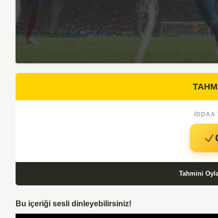
TAHM
İDDAA 
Tahmini Oyl
Bu içeriği sesli dinleyebilirsiniz!