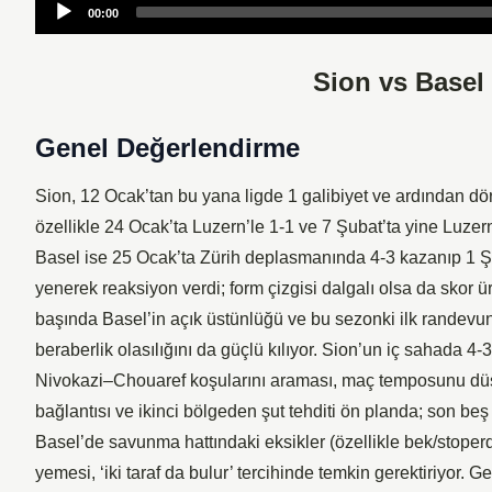
Audio
00:00
Player
Sion vs Basel 
Genel Değerlendirme
Sion, 12 Ocak’tan bu yana ligde 1 galibiyet ve ardından dört 
özellikle 24 Ocak’ta Luzern’le 1-1 ve 7 Şubat’ta yine Luzern’
Basel ise 25 Ocak’ta Zürih deplasmanında 4-3 kazanıp 1 Şub
yenerek reaksiyon verdi; form çizgisi dalgalı olsa da skor ü
başında Basel’in açık üstünlüğü ve bu sezonki ilk randevun
beraberlik olasılığını da güçlü kılıyor. Sion’un iç sahada 4
Nivokazi–Chouaref koşularını araması, maç temposunu düş
bağlantısı ve ikinci bölgeden şut tehditi ön planda; son beş
Basel’de savunma hattındaki eksikler (özellikle bek/stoperd
yemesi, ‘iki taraf da bulur’ tercihinde temkin gerektiriyor. 