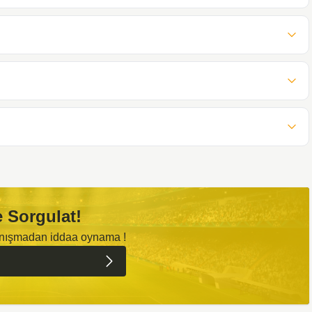
 Sorgulat!
anışmadan iddaa oynama !