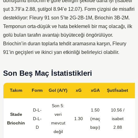
dönüşümü Briochin’e göre belirgin şekilde daha iyi (isabetli
şut 3.79’a 2.88, şut/gol 8.94’e 12.07). Form çizgisi de misafiri
destekliyor: Fleury 91 son 5’te 2G-2B-1M, Briochin 3B-2M.
Temponun orta-düşük ve hata beklemeli bir maç olacağı, ilk
golü bulan tarafın avantajı büyüteceği öngörülüyor.
Briochin’in duran toplarla tehdit aramasına karşın, Fleury
91’in geçişleri ve ikinci yarı etkinliği belirleyici olabilir.
Son Beş Maç İstatistikleri
Takım
Form
Gol (A/Y)
xG
xGA
Şut/İsabet
P
Son 5:
D-L-
1.50
10.56 /
Stade
veri
D-L-
1.30
(maç
isabet
Briochin
mevcut
p
D
başı)
2.88
değil