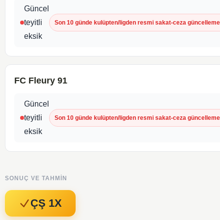
Güncel
teyitli
Son 10 günde kulüpten/ligden resmi sakat-ceza güncellem
eksik
FC Fleury 91
Güncel
teyitli
Son 10 günde kulüpten/ligden resmi sakat-ceza güncellem
eksik
SONUÇ VE TAHMIN
ÇŞ 1X