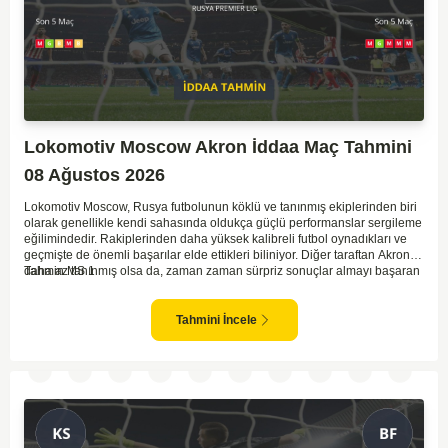
Lokomotiv Moscow Akron İddaa Maç Tahmini
08 Ağustos 2026
Lokomotiv Moscow, Rusya futbolunun köklü ve tanınmış ekiplerinden biri
olarak genellikle kendi sahasında oldukça güçlü performanslar sergileme
eğilimindedir. Rakiplerinden daha yüksek kalibreli futbol oynadıkları ve
geçmişte de önemli başarılar elde ettikleri biliniyor. Diğer taraftan Akron,
daha az tanınmış olsa da, zaman zaman sürpriz sonuçlar almayı başaran
Tahmin MS 1
bir takım olarak dikkat çekmektedir. Ancak genellikle Lokomotiv gibi köklü
ve güçlü ekipler karşısında istikrarlı bir performans sergilemekte
zorlanabilirler. Lokomotiv Moscow'un mevcut form durumunun ve evinde
Tahmini İncele
oynama avantajının, bu karşılaşmada belirleyici olması muhtemel
gözüküyor. Bu sebeple, maç sonucu olarak Lokomotiv’in galibiyetle
ayrılması daha yüksek ihtimal taşımaktadır.