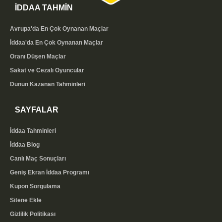
İDDAA TAHMİN
Avrupa'da En Çok Oynanan Maçlar
İddaa'da En Çok Oynanan Maçlar
Oranı Düşen Maçlar
Sakat ve Cezalı Oyuncular
Dünün Kazanan Tahminleri
SAYFALAR
İddaa Tahminleri
İddaa Blog
Canlı Maç Sonuçları
Geniş Ekran İddaa Programı
Kupon Sorgulama
Sitene Ekle
Gizlilik Politikası