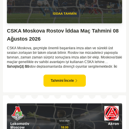
CSKA Moskova Rostov İddaa Maç Tahmini 08
Ağustos 2026
CSKA Moskova, geçmişte önemli başarılara imza atan ve sürekli üst
sıraları zorlayan bir takım olarak bilinir. Rostov ise mücadeleci yapısıyla
tanınan, zaman zaman sürpriz sonuçlara imza atan bir ekip. Moskova'daki
maçlar genellikle ev sahibi avantajını iyi kullanan CSKA lehine
sonuçlanır. Rostov deplasmanlarda dirençli oyunlar sergilemektedir. İki
Tahmin ÇŞ 10
takım arasındaki genel denge, CSKA'nın az farkla da olsa üstün olduğunu
göstermektedir. CSKA'nın evinde oynayacak olması ve genel istatistikler
göz önüne alındığında, CSKA'nın sahasında kolay kolay puan
Tahmini İncele
kaybetmeyeceğini söyleyebiliriz.