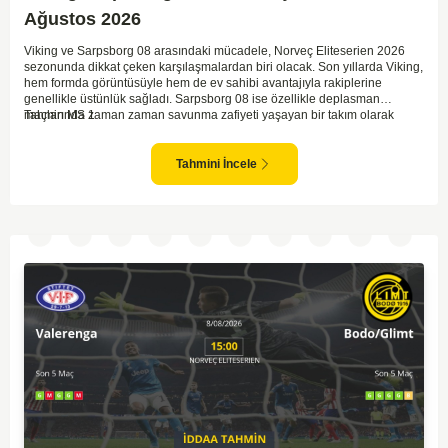
Ağustos 2026
Viking ve Sarpsborg 08 arasındaki mücadele, Norveç Eliteserien 2026
sezonunda dikkat çeken karşılaşmalardan biri olacak. Son yıllarda Viking,
hem formda görüntüsüyle hem de ev sahibi avantajıyla rakiplerine
genellikle üstünlük sağladı. Sarpsborg 08 ise özellikle deplasman
maçlarında zaman zaman savunma zafiyeti yaşayan bir takım olarak
Tahmin MS 1
dikkat çekiyor. Viking'in sahasında kontrollü oynaması, onları favori
yapıyor. Sarpsborg'un ise sürpriz yapabilme potansiyeli olsa da,
genellikle güçlü rakipler karşısında tutunmakta zorlandıkları biliniyor. Bu
Tahmini İncele
doğrultuda, Viking'in galibiyete yakın olabileceği bir maç beklenebilir.