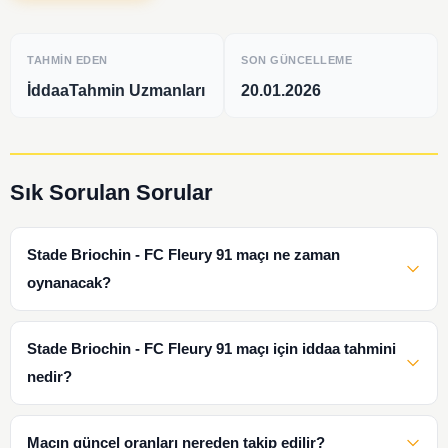
TAHMIN EDEN
SON GÜNCELLEME
İddaaTahmin Uzmanları
20.01.2026
Sık Sorulan Sorular
Stade Briochin - FC Fleury 91 maçı ne zaman
oynanacak?
Stade Briochin - FC Fleury 91 maçı için iddaa tahmini
nedir?
Maçın güncel oranları nereden takip edilir?