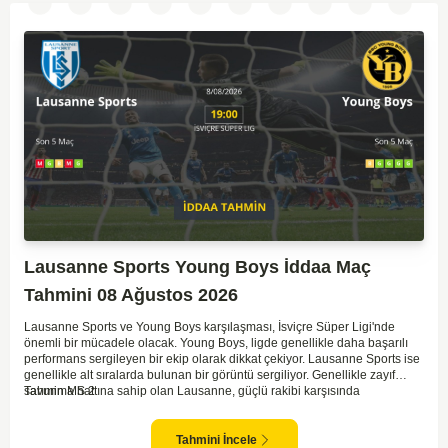
Lausanne Sports Young Boys İddaa Maç
Tahmini 08 Ağustos 2026
Lausanne Sports ve Young Boys karşılaşması, İsviçre Süper Ligi'nde
önemli bir mücadele olacak. Young Boys, ligde genellikle daha başarılı
performans sergileyen bir ekip olarak dikkat çekiyor. Lausanne Sports ise
genellikle alt sıralarda bulunan bir görüntü sergiliyor. Genellikle zayıf
savunma hattına sahip olan Lausanne, güçlü rakibi karşısında
Tahmin MS 2
zorlanabilir. Young Boys'un hücum hattı rakibine göre daha etkili olabilir.
Maçın sonucunda Young Boys'un galip gelme olasılığı yüksek görünüyor.
Tahmini İncele