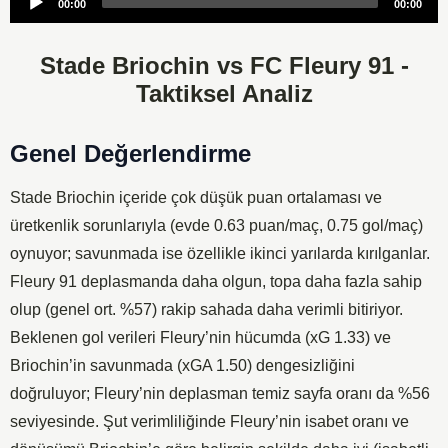
00:00
00:00
Player
Stade Briochin vs FC Fleury 91 -
Taktiksel Analiz
Genel Değerlendirme
Stade Briochin içeride çok düşük puan ortalaması ve
üretkenlik sorunlarıyla (evde 0.63 puan/maç, 0.75 gol/maç)
oynuyor; savunmada ise özellikle ikinci yarılarda kırılganlar.
Fleury 91 deplasmanda daha olgun, topa daha fazla sahip
olup (genel ort. %57) rakip sahada daha verimli bitiriyor.
Beklenen gol verileri Fleury’nin hücumda (xG 1.33) ve
Briochin’in savunmada (xGA 1.50) dengesizliğini
doğruluyor; Fleury’nin deplasman temiz sayfa oranı da %56
seviyesinde. Şut verimliliğinde Fleury’nin isabet oranı ve