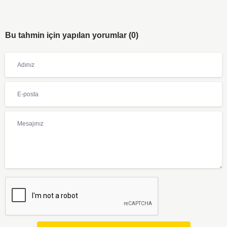
Bu tahmin için yapılan yorumlar (0)