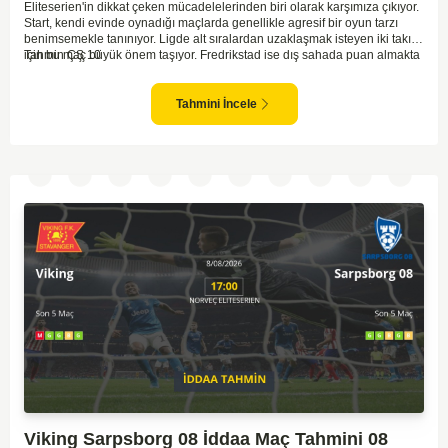
Eliteserien'in dikkat çeken mücadelelerinden biri olarak karşımıza çıkıyor.
Start, kendi evinde oynadığı maçlarda genellikle agresif bir oyun tarzı
benimsemekle tanınıyor. Ligde alt sıralardan uzaklaşmak isteyen iki takım
için bu maç büyük önem taşıyor. Fredrikstad ise dış sahada puan almakta
Tahmin ÇŞ 10
zorlanan bir ekip olarak biliniyor. Bu durum, ev sahibi Start'a karşı
mücadelede zorluk çıkartabilir. Maçın temposunun yüksek olacağını ve
her iki takımın da sonuca gitmeye odaklanacağını düşünüyorum.
Tahmini İncele
Viking Sarpsborg 08 İddaa Maç Tahmini 08