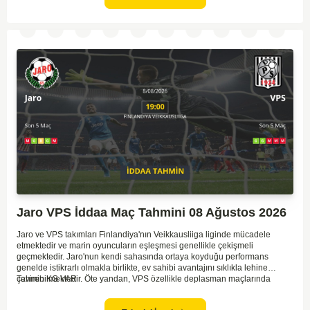
Jaro VPS İddaa Maç Tahmini 08 Ağustos 2026
Jaro ve VPS takımları Finlandiya'nın Veikkausliiga liginde mücadele
etmektedir ve marin oyuncuların eşleşmesi genellikle çekişmeli
geçmektedir. Jaro'nun kendi sahasında ortaya koyduğu performans
genelde istikrarlı olmakla birlikte, ev sahibi avantajını sıklıkla lehine
çevirebilmektedir. Öte yandan, VPS özellikle deplasman maçlarında
Tahmin KG VAR
zaman zaman zorluk yaşayabilmektedir ancak hücum anlamında etkili
anlar yakalayabilmektedir. İki takım arasındaki tarihsel rekabet dikkate