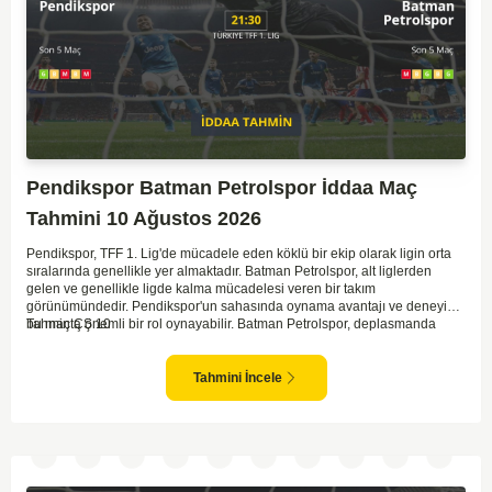
Pendikspor Batman Petrolspor İddaa Maç
Tahmini 10 Ağustos 2026
Pendikspor, TFF 1. Lig'de mücadele eden köklü bir ekip olarak ligin orta
sıralarında genellikle yer almaktadır. Batman Petrolspor, alt liglerden
gelen ve genellikle ligde kalma mücadelesi veren bir takım
görünümündedir. Pendikspor'un sahasında oynama avantajı ve deneyimi,
bu maçta önemli bir rol oynayabilir. Batman Petrolspor, deplasmanda
Tahmin ÇŞ 10
özellikle zorluk yaşayan bir ekip olarak dikkat çekiyor. Bu bağlamda,
Pendikspor'un maçın kontrolünü elinde tutma olasılığı daha yüksek.
Takımların mevcut form durumları ve geçmiş performanslarına
Tahmini İncele
bakıldığında ev sahibi ekibin galibiyeti daha yüksek bir ihtimal sunuyor.