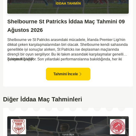
Shelbourne St Patricks İddaa Maç Tahmini 09
Ağustos 2026
Shelbourne ve St Patricks arasındaki mücadele, İrlanda Premier Ligi'nin
dikkat çeken karşılaşmalarından biri olacak. Shelbourne kendi sahasında
genellikle iyi sonuçlar alırken, St Patricks ise deplasman maçlarında
dirençli bir oyun sergiliyor. Bu iki takım arasındaki karşılaşmalar genellikle
çekişmeli geçiyor. Son yıllardaki performanslarına bakıldığında, her iki
Tahmin KG VAR
takımın da gol potansiyeli bulunduğu görülüyor. İlk yarıda denge
bozulmayabilir ancak her iki takım da gol atmak için fırsatlar arayacaktır.
İki tarafın da savunmada dikkatli olması maçın sonucunu belirleyecek.
Tahmini İncele
Diğer İddaa Maç Tahminleri