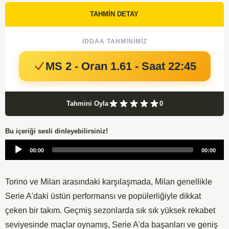
TAHMİN DETAY
İDDAA TAHMINIMIZ
MS 2 - Oran 1.61 - Saat 22:45
Tahmini Oyla
0
Bu içeriği sesli dinleyebilirsiniz!
Audio
00:00
00:00
Player
Torino ve Milan arasındaki karşılaşmada, Milan genellikle
Serie A'daki üstün performansı ve popülerliğiyle dikkat
çeken bir takım. Geçmiş sezonlarda sık sık yüksek rekabet
seviyesinde maçlar oynamış, Serie A'da başarıları ve geniş