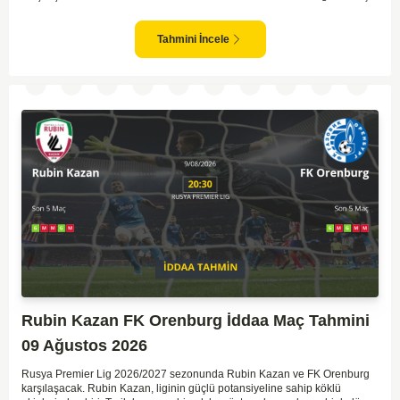
olacaktır. Lilleström'ün iç saha performansı ve Rosenborg'un deplasman
oyunundaki etkisi birlikte düşünüldüğünde, maçın dengede geçmesi
olasıdır. İki takımın da gol atma potansiyeli yüksek olduğu için karşılıklı
Tahmini İncele
goller izlenebilir.
Rubin Kazan FK Orenburg İddaa Maç Tahmini
09 Ağustos 2026
Rusya Premier Lig 2026/2027 sezonunda Rubin Kazan ve FK Orenburg
karşılaşacak. Rubin Kazan, liginin güçlü potansiyeline sahip köklü