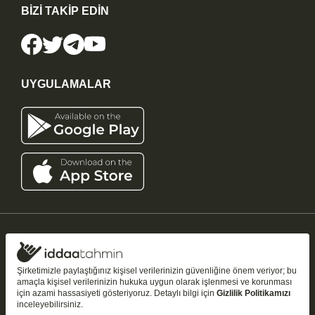
BİZİ TAKİP EDİN
UYGULAMALAR
iddaatahmin11.com
-
Copyright © 2005-2026
Tüm Hakları Saklıdır
Şirketimizle paylaştığınız kişisel verilerinizin güvenliğine önem veriyor; bu
amaçla kişisel verilerinizin hukuka uygun olarak işlenmesi ve korunması
Bu sitedeki tahmin ve analizler yalnızca
bilgilendirme amaçlıdır
;
18+
için azami hassasiyeti gösteriyoruz. Detaylı bilgi için
Gizlilik Politikamızı
kazanç garantisi vermez. Şans oyunları bağımlılık yapabilir — bilinçli ve
inceleyebilirsiniz.