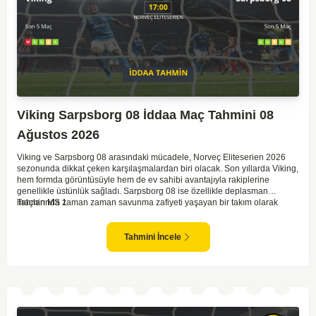
Viking Sarpsborg 08 İddaa Maç Tahmini 08
Ağustos 2026
Viking ve Sarpsborg 08 arasındaki mücadele, Norveç Eliteserien 2026
sezonunda dikkat çeken karşılaşmalardan biri olacak. Son yıllarda Viking,
hem formda görüntüsüyle hem de ev sahibi avantajıyla rakiplerine
genellikle üstünlük sağladı. Sarpsborg 08 ise özellikle deplasman
maçlarında zaman zaman savunma zafiyeti yaşayan bir takım olarak
Tahmin MS 1
dikkat çekiyor. Viking'in sahasında kontrollü oynaması, onları favori
yapıyor. Sarpsborg'un ise sürpriz yapabilme potansiyeli olsa da,
genellikle güçlü rakipler karşısında tutunmakta zorlandıkları biliniyor. Bu
Tahmini İncele
doğrultuda, Viking'in galibiyete yakın olabileceği bir maç beklenebilir.