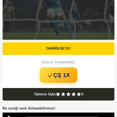
TAHMİN DETAY
İDDAA TAHMINIMIZ
ÇŞ 1X
Tahmini Oyla
0
Bu içeriği sesli dinleyebilirsiniz!
Audio