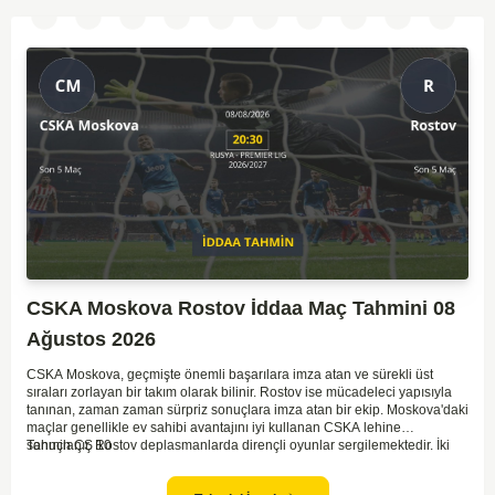
CSKA Moskova Rostov İddaa Maç Tahmini 08
Ağustos 2026
CSKA Moskova, geçmişte önemli başarılara imza atan ve sürekli üst
sıraları zorlayan bir takım olarak bilinir. Rostov ise mücadeleci yapısıyla
tanınan, zaman zaman sürpriz sonuçlara imza atan bir ekip. Moskova'daki
maçlar genellikle ev sahibi avantajını iyi kullanan CSKA lehine
sonuçlanır. Rostov deplasmanlarda dirençli oyunlar sergilemektedir. İki
Tahmin ÇŞ 10
takım arasındaki genel denge, CSKA'nın az farkla da olsa üstün olduğunu
göstermektedir. CSKA'nın evinde oynayacak olması ve genel istatistikler