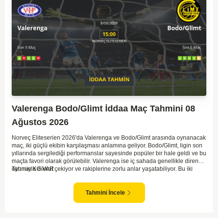
Valerenga Bodo/Glimt İddaa Maç Tahmini 08
Ağustos 2026
Norveç Eliteserien 2026'da Valerenga ve Bodo/Glimt arasında oynanacak
maç, iki güçlü ekibin karşılaşması anlamına geliyor. Bodo/Glimt, ligin son
yıllarında sergilediği performanslar sayesinde popüler bir hale geldi ve bu
maçta favori olarak görülebilir. Valerenga ise iç sahada genellikle dirençli
oyunuyla dikkat çekiyor ve rakiplerine zorlu anlar yaşatabiliyor. Bu iki
Tahmin KG VAR
takım arasındaki maçlar genellikle çekişmeli geçiyor ve bol gollü
karşılaşmalara tanık olabiliyoruz. Taraftar desteğini arkasına alarak
sahasında etkili performans sergileyen Valerenga, Bodo/Glimt karşısında
Tahmini İncele
gol bulmakta zorlanmayabilir. Aynı şekilde, Bodo/Glimt'in de hücum gücü
düşünüldüğünde karşılıklı goller izleyeceğimiz bir maç olması muhtemel
görünüyor.