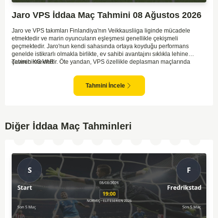
Jaro VPS İddaa Maç Tahmini 08 Ağustos 2026
Jaro ve VPS takımları Finlandiya'nın Veikkausliiga liginde mücadele
etmektedir ve marin oyuncuların eşleşmesi genellikle çekişmeli
geçmektedir. Jaro'nun kendi sahasında ortaya koyduğu performans
genelde istikrarlı olmakla birlikte, ev sahibi avantajını sıklıkla lehine
çevirebilmektedir. Öte yandan, VPS özellikle deplasman maçlarında
Tahmin KG VAR
zaman zaman zorluk yaşayabilmektedir ancak hücum anlamında etkili
anlar yakalayabilmektedir. İki takım arasındaki tarihsel rekabet dikkate
alındığında, maçın dengede geçmesi olasıdır ve her iki tarafın da gol
Tahmini İncele
şansı bulunmaktadır. Özellikle Jaro'nun savunma zaafları ve VPS'nin hızlı
hücum gücü göz önüne alındığında, her iki takımın da fileleri
havalandırması muhtemeldir. Bu bağlamda, maçın hem mücadeleci hem
de gollü geçeceği öngörülmektedir.
Diğer İddaa Maç Tahminleri