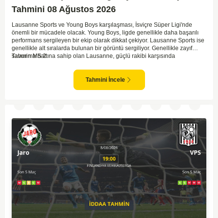
Tahmini 08 Ağustos 2026
Lausanne Sports ve Young Boys karşılaşması, İsviçre Süper Ligi'nde
önemli bir mücadele olacak. Young Boys, ligde genellikle daha başarılı
performans sergileyen bir ekip olarak dikkat çekiyor. Lausanne Sports ise
genellikle alt sıralarda bulunan bir görüntü sergiliyor. Genellikle zayıf
savunma hattına sahip olan Lausanne, güçlü rakibi karşısında
Tahmin MS 2
zorlanabilir. Young Boys'un hücum hattı rakibine göre daha etkili olabilir.
Maçın sonucunda Young Boys'un galip gelme olasılığı yüksek görünüyor.
Tahmini İncele