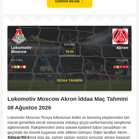
göz önüne alındığında, CSKA'nın sahasında kolay kolay puan
Tahmini İncele
kaybetmeyeceğini söyleyebiliriz.
Lokomotiv Moscow Akron İddaa Maç Tahmini
08 Ağustos 2026
Lokomotiv Moscow, Rusya futbolunun köklü ve tanınmış ekiplerinden biri
olarak genellikle kendi sahasında oldukça güçlü performanslar sergileme
eğilimindedir. Rakiplerinden daha yüksek kalibreli futbol oynadıkları ve
geçmişte de önemli başarılar elde ettikleri biliniyor. Diğer taraftan Akron,
daha az tanınmış olsa da, zaman zaman sürpriz sonuçlar almayı başaran
Tahmin MS 1