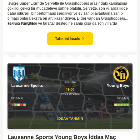
İsviçre Süper Ligi'nde Servette ile Grasshoppers arasındaki karşılaşma
çok ilgi çekici bir mücadeleye sahne olabilir. Servette, son yıllarda ligde
daha istikrarlı bir performans sergiliyor ve ev sahibi avantajına sahip
olması onlara ekstra bir artı kazandırıyor. Diğer yandan Grasshoppers,
köklü bir geçmişe ve taraftar desteğine sahip olsa da son yıllarda
Tahmin KG VAR
beklenilen istikrarı yakalayabilmiş değil. Servette'nin hücum hattı,
genellikle maçlarda gol yollarında etkili olurken, Grasshoppers savunma
anlamında zaman zaman sorunlar yaşayabiliyor. Bu durumda,
Tahmini İncele
karşılaşmanın gollü geçmesi muhtemel gözüküyor. İki takımın oyun tarzını
ve genel performanslarını göz önüne alırsak, karşılıklı gollerin izleneceği
bir maç olabilir.
Lausanne Sports Young Boys İddaa Maç