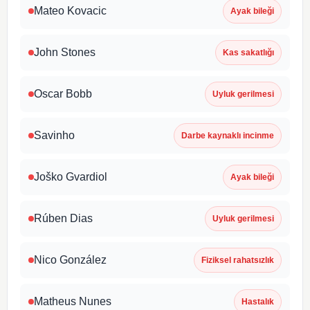
Mateo Kovacic
Ayak bileği
John Stones
Kas sakatlığı
Oscar Bobb
Uyluk gerilmesi
Savinho
Darbe kaynaklı incinme
Joško Gvardiol
Ayak bileği
Rúben Dias
Uyluk gerilmesi
Nico González
Fiziksel rahatsızlık
Matheus Nunes
Hastalık