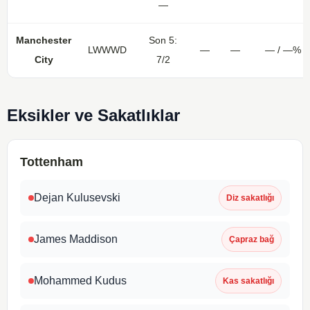
—
Manchester
Son 5:
LWWWD
—
—
— / —%
City
7/2
Eksikler ve Sakatlıklar
Tottenham
Dejan Kulusevski
Diz sakatlığı
James Maddison
Çapraz bağ
Mohammed Kudus
Kas sakatlığı