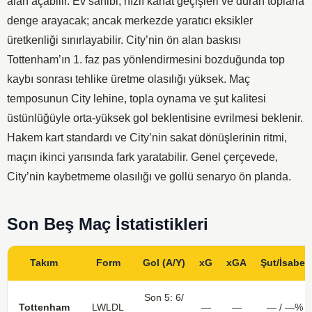
alan açabilir. Ev sahibi, hızlı kanat geçişleri ve duran toplarla
denge arayacak; ancak merkezde yaratıcı eksikler
üretkenliği sınırlayabilir. City’nin ön alan baskısı
Tottenham’ın 1. faz pas yönlendirmesini bozduğunda top
kaybı sonrası tehlike üretme olasılığı yüksek. Maç
temposunun City lehine, topla oynama ve şut kalitesi
üstünlüğüyle orta-yüksek gol beklentisine evrilmesi beklenir.
Hakem kart standardı ve City’nin sakat dönüşlerinin ritmi,
maçın ikinci yarısında fark yaratabilir. Genel çerçevede,
City’nin kaybetmeme olasılığı ve gollü senaryo ön planda.
Son Beş Maç İstatistikleri
Takım
Form
Gol (A/Y)
xG
xGA
Şut/İsabet
Son 5: 6/
Tottenham
LWLDL
—
—
— / —%