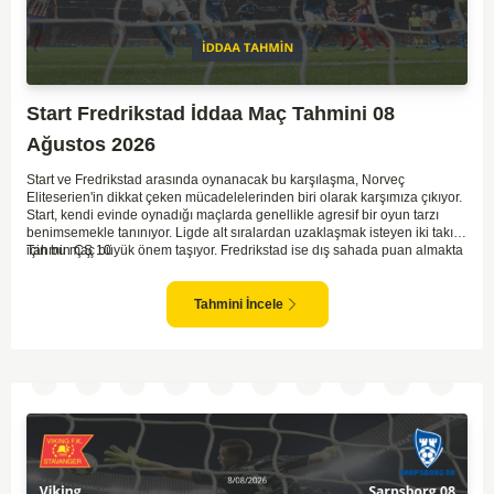
Start Fredrikstad İddaa Maç Tahmini 08
Ağustos 2026
Start ve Fredrikstad arasında oynanacak bu karşılaşma, Norveç
Eliteserien'in dikkat çeken mücadelelerinden biri olarak karşımıza çıkıyor.
Start, kendi evinde oynadığı maçlarda genellikle agresif bir oyun tarzı
benimsemekle tanınıyor. Ligde alt sıralardan uzaklaşmak isteyen iki takım
için bu maç büyük önem taşıyor. Fredrikstad ise dış sahada puan almakta
Tahmin ÇŞ 10
zorlanan bir ekip olarak biliniyor. Bu durum, ev sahibi Start'a karşı
mücadelede zorluk çıkartabilir. Maçın temposunun yüksek olacağını ve
her iki takımın da sonuca gitmeye odaklanacağını düşünüyorum.
Tahmini İncele