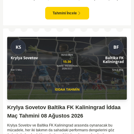
bir takım olarak dikkat çekmektedir. Ancak genellikle Lokomotiv gibi köklü
ve güçlü ekipler karşısında istikrarlı bir performans sergilemekte
zorlanabilirler. Lokomotiv Moscow'un mevcut form durumunun ve evinde
Tahmini İncele
oynama avantajının, bu karşılaşmada belirleyici olması muhtemel
gözüküyor. Bu sebeple, maç sonucu olarak Lokomotiv’in galibiyetle
ayrılması daha yüksek ihtimal taşımaktadır.
Krylya Sovetov Baltika FK Kaliningrad İddaa
Maç Tahmini 08 Ağustos 2026
Krylya Sovetov ve Baltika FK Kaliningrad arasında oynanacak bu
mücadele, her iki takımın da sahadaki performans dengelerini göz