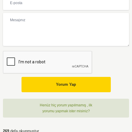
Yorum Yap
Henüz hiç yorum yapılmamış , ilk
yorumu yapmak ister misiniz?
269
defa okunmuştur.