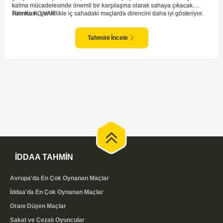
kalma mücadelesinde önemli bir karşılaşma olarak sahaya çıkacak.
HamKam, genellikle iç sahadaki maçlarda direncini daha iyi gösteriyor.
Tahmin KG VAR
Aalesund'un dış saha formu ise bu maçta belirleyici unsurlardan biri
olabilir. Hücum anlamında her iki takım da zaman zaman sıkıntı yaşasa da
gol bulma ihtimalleri yüksek.
Tahmini İncele
İDDAA TAHMİN
Avrupa'da En Çok Oynanan Maçlar
İddaa'da En Çok Oynanan Maçlar
Oranı Düşen Maçlar
Sakat ve Cezalı Oyuncular