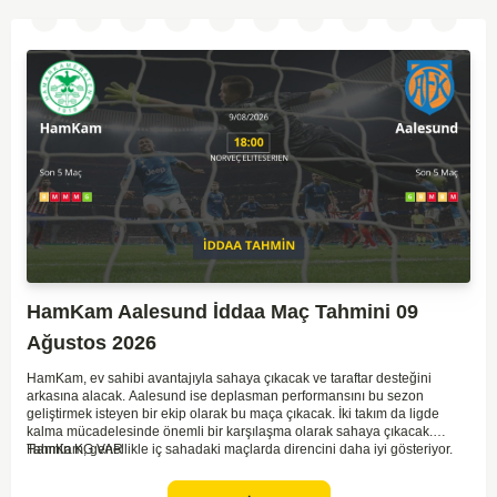
iki takımın da sahada etkili olması muhtemel.
HamKam Aalesund İddaa Maç Tahmini 09
Ağustos 2026
HamKam, ev sahibi avantajıyla sahaya çıkacak ve taraftar desteğini
arkasına alacak. Aalesund ise deplasman performansını bu sezon
geliştirmek isteyen bir ekip olarak bu maça çıkacak. İki takım da ligde
kalma mücadelesinde önemli bir karşılaşma olarak sahaya çıkacak.
HamKam, genellikle iç sahadaki maçlarda direncini daha iyi gösteriyor.
Tahmin KG VAR
Aalesund'un dış saha formu ise bu maçta belirleyici unsurlardan biri
olabilir. Hücum anlamında her iki takım da zaman zaman sıkıntı yaşasa da