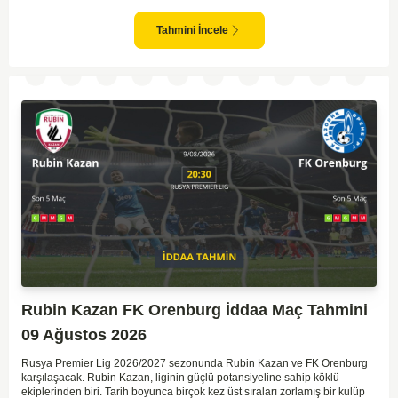
olacaktır. Lilleström'ün iç saha performansı ve Rosenborg'un deplasman
oyunundaki etkisi birlikte düşünüldüğünde, maçın dengede geçmesi
olasıdır. İki takımın da gol atma potansiyeli yüksek olduğu için karşılıklı
Tahmini İncele
goller izlenebilir.
Rubin Kazan FK Orenburg İddaa Maç Tahmini
09 Ağustos 2026
Rusya Premier Lig 2026/2027 sezonunda Rubin Kazan ve FK Orenburg
karşılaşacak. Rubin Kazan, liginin güçlü potansiyeline sahip köklü
ekiplerinden biri. Tarih boyunca birçok kez üst sıraları zorlamış bir kulüp