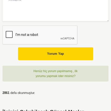
Yorum Yap
Henüz hiç yorum yapılmamış , ilk
yorumu yapmak ister misiniz?
2861
defa okunmuştur.