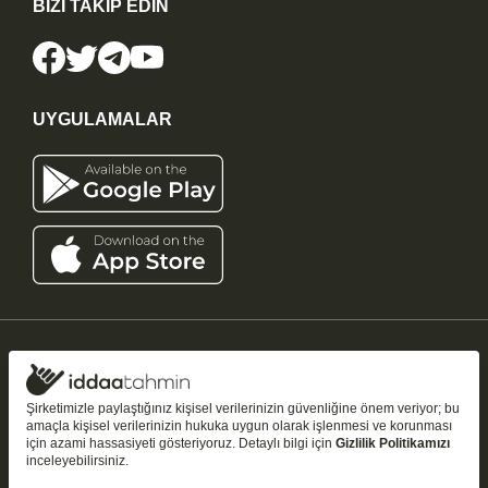
BİZİ TAKİP EDİN
UYGULAMALAR
iddaatahmin11.com
-
Copyright © 2005-2026
Tüm Hakları Saklıdır
Şirketimizle paylaştığınız kişisel verilerinizin güvenliğine önem veriyor; bu
amaçla kişisel verilerinizin hukuka uygun olarak işlenmesi ve korunması
Bu sitedeki tahmin ve analizler yalnızca
bilgilendirme amaçlıdır
;
18+
için azami hassasiyeti gösteriyoruz. Detaylı bilgi için
Gizlilik Politikamızı
kazanç garantisi vermez. Şans oyunları bağımlılık yapabilir — bilinçli ve
inceleyebilirsiniz.
kontrollü oynayın.
18 yaşından küçüklerin şans oyunu oynaması yasaktır.