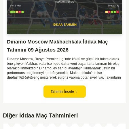
Dinamo Moscow Makhachkala İddaa Maç
Tahmini 09 Ağustos 2026
Dinamo Moscow, Rusya Premier Ligi'nde köklü ve güçlü bir takım olarak
öne çıkıyor. Makhachkala ise ligde daha yeni başarılarla tanınan bir ekip
olarak bilinmektedir. Dinamo, ev sahibi avantajını kullanarak üstün bir
performans sergilemeyi hedefleyecektir. Makhachkala'nın ise
deplasmanda direnç göstererek sürpriz yapma potansiyeli var. Takımların
Tahmin KG VAR
genel form durumları ve önceki maçlardaki performanslarına bakıldığında,
karşılıklı goller izleyebileceğimiz bir mücadele olası görünüyor. Taktiksel
açıdan dengeli bir maç olması beklenirken, seyir zevki yüksek bir
Tahmini İncele
karşılaşma bizleri bekliyor.
Diğer İddaa Maç Tahminleri