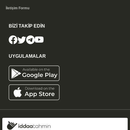
İletişim Formu
BİZİ TAKİP EDİN
UYGULAMALAR
iddaatahmin11.com
-
Copyright © 2005-2026
Tüm Hakları Saklıdır