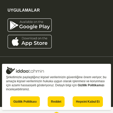
UYGULAMALAR
iddaatahmin11.com
-
Copyright © 2005-2026
Tüm Hakları Saklıdır
Şirketimizle paylaştığınız kişisel verilerinizin güvenliğine önem veriyor; bu
amaçla kişisel verilerinizin hukuka uygun olarak işlenmesi ve korunması
Bu sitedeki tahmin ve analizler yalnızca
bilgilendirme amaçlıdır
;
18+
için azami hassasiyeti gösteriyoruz. Detaylı bilgi için
Gizlilik Politikamızı
kazanç garantisi vermez. Şans oyunları bağımlılık yapabilir — bilinçli ve
inceleyebilirsiniz.
kontrollü oynayın.
18 yaşından küçüklerin şans oyunu oynaması yasaktır.
Gizlilik Politikası
Reddet
Hepsini Kabul Et