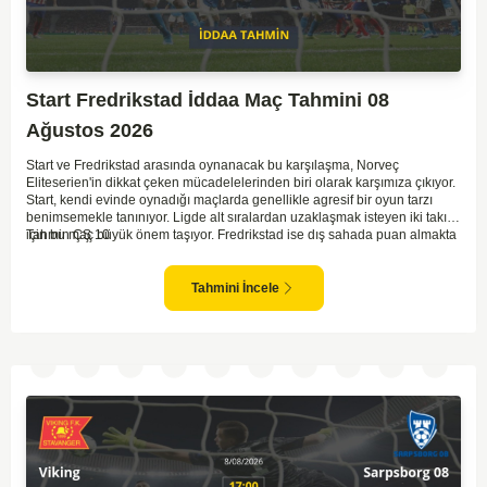
Start Fredrikstad İddaa Maç Tahmini 08
Ağustos 2026
Start ve Fredrikstad arasında oynanacak bu karşılaşma, Norveç
Eliteserien'in dikkat çeken mücadelelerinden biri olarak karşımıza çıkıyor.
Start, kendi evinde oynadığı maçlarda genellikle agresif bir oyun tarzı
benimsemekle tanınıyor. Ligde alt sıralardan uzaklaşmak isteyen iki takım
için bu maç büyük önem taşıyor. Fredrikstad ise dış sahada puan almakta
Tahmin ÇŞ 10
zorlanan bir ekip olarak biliniyor. Bu durum, ev sahibi Start'a karşı
mücadelede zorluk çıkartabilir. Maçın temposunun yüksek olacağını ve
her iki takımın da sonuca gitmeye odaklanacağını düşünüyorum.
Tahmini İncele