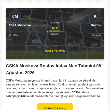
CSKA Moskova Rostov İddaa Maç Tahmini 08
Ağustos 2026
CSKA Moskova, geçmişte önemli başarılara imza atan ve sürekli üst
sıraları zorlayan bir takım olarak bilinir. Rostov ise mücadeleci yapısıyla
tanınan, zaman zaman sürpriz sonuçlara imza atan bir ekip. Moskova'daki
maçlar genellikle ev sahibi avantajını iyi kullanan CSKA lehine
sonuçlanır. Rostov deplasmanlarda dirençli oyunlar sergilemektedir. İki
Tahmin ÇŞ 10
takım arasındaki genel denge, CSKA'nın az farkla da olsa üstün olduğunu
göstermektedir. CSKA'nın evinde oynayacak olması ve genel istatistikler
göz önüne alındığında, CSKA'nın sahasında kolay kolay puan
Tahmini İncele