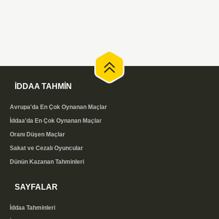
İDDAA TAHMİN
Avrupa'da En Çok Oynanan Maçlar
İddaa'da En Çok Oynanan Maçlar
Oranı Düşen Maçlar
Sakat ve Cezalı Oyuncular
Dünün Kazanan Tahminleri
SAYFALAR
İddaa Tahminleri