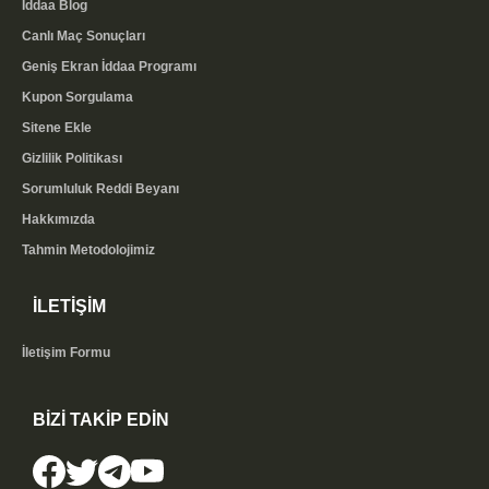
İddaa Blog
Canlı Maç Sonuçları
Geniş Ekran İddaa Programı
Kupon Sorgulama
Sitene Ekle
Gizlilik Politikası
Sorumluluk Reddi Beyanı
Hakkımızda
Tahmin Metodolojimiz
İLETİŞİM
İletişim Formu
BİZİ TAKİP EDİN