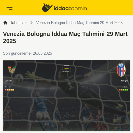
Tahminler
Venezia Bologna İddaa Maç Tahmini 29 Mart 2025
Venezia Bologna İddaa Maç Tahmini 29 Mart
2025
Son güncelleme: 26.03.2025