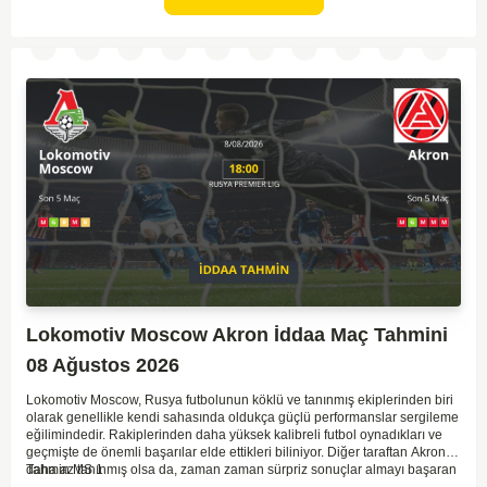
kaybetmeyeceğini söyleyebiliriz.
Lokomotiv Moscow Akron İddaa Maç Tahmini
08 Ağustos 2026
Lokomotiv Moscow, Rusya futbolunun köklü ve tanınmış ekiplerinden biri
olarak genellikle kendi sahasında oldukça güçlü performanslar sergileme
eğilimindedir. Rakiplerinden daha yüksek kalibreli futbol oynadıkları ve
geçmişte de önemli başarılar elde ettikleri biliniyor. Diğer taraftan Akron,
daha az tanınmış olsa da, zaman zaman sürpriz sonuçlar almayı başaran
Tahmin MS 1