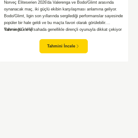
Norveç Eliteserien 2026'da Valerenga ve Bodo/Glimt arasında
oynanacak maç, iki güçlü ekibin karşılaşması anlamına geliyor.
Bodo/Glimt, ligin son yıllarında sergilediği performanslar sayesinde
popüler bir hale geldi ve bu maçta favori olarak görülebilir.
Valerenga ise iç sahada genellikle dirençli oyunuyla dikkat çekiyor
Tahmin KG VAR
ve rakiplerine zorlu anlar yaşatabiliyor. Bu iki takım arasındaki
maçlar genellikle çekişmeli geçiyor ve bol gollü karşılaşmalara
Tahmini İncele
tanık olabiliyoruz. Taraftar desteğini arkasına alarak sahasında
etkili performans sergileyen Valerenga, Bodo/Glimt karşısında gol
bulmakta zorlanmayabilir. Aynı şekilde, Bodo/Glimt'in de hücum
gücü düşünüldüğünde karşılıklı goller izleyeceğimiz bir maç
olması muhtemel görünüyor.