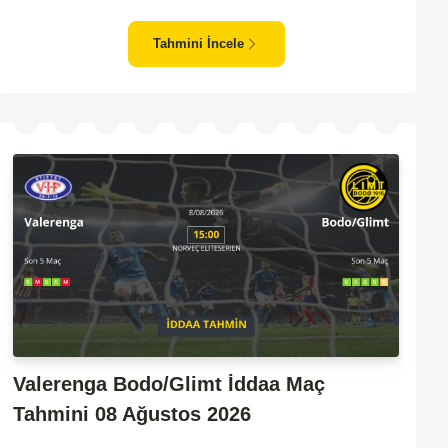
zafiyeti yaşayan bir takım olarak dikkat çekiyor. Viking'in
sahasında kontrollü oynaması, onları favori yapıyor. Sarpsborg'un
Tahmini İncele
ise sürpriz yapabilme potansiyeli olsa da, genellikle güçlü rakipler
karşısında tutunmakta zorlandıkları biliniyor. Bu doğrultuda,
Viking'in galibiyete yakın olabileceği bir maç beklenebilir.
Valerenga Bodo/Glimt İddaa Maç
Tahmini 08 Ağustos 2026