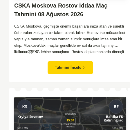
CSKA Moskova Rostov İddaa Maç
Tahmini 08 Ağustos 2026
CSKA Moskova, geçmişte önemli başarılara imza atan ve sürekli
üst sıraları zorlayan bir takım olarak bilinir. Rostov ise mücadeleci
yapısıyla tanınan, zaman zaman sürpriz sonuçlara imza atan bir
ekip. Moskova'daki maçlar genellikle ev sahibi avantajını iyi
kullanan CSKA lehine sonuçlanır. Rostov deplasmanlarda dirençli
Tahmin ÇŞ 10
oyunlar sergilemektedir. İki takım arasındaki genel denge,
CSKA'nın az farkla da olsa üstün olduğunu göstermektedir.
Tahmini İncele
CSKA'nın evinde oynayacak olması ve genel istatistikler göz
önüne alındığında, CSKA'nın sahasında kolay kolay puan
kaybetmeyeceğini söyleyebiliriz.