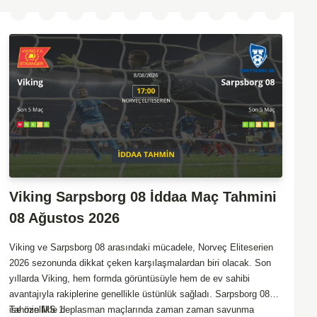
Viking Sarpsborg 08 İddaa Maç Tahmini
08 Ağustos 2026
Viking ve Sarpsborg 08 arasındaki mücadele, Norveç Eliteserien
2026 sezonunda dikkat çeken karşılaşmalardan biri olacak. Son
yıllarda Viking, hem formda görüntüsüyle hem de ev sahibi
avantajıyla rakiplerine genellikle üstünlük sağladı. Sarpsborg 08
ise özellikle deplasman maçlarında zaman zaman savunma
Tahmin MS 1