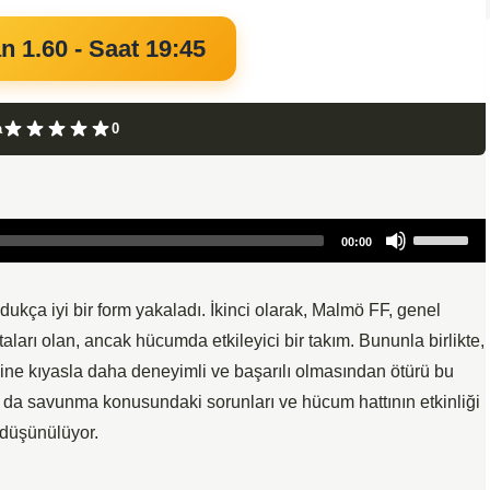
n 1.60 - Saat 19:45
a
0
Use
00:00
Up/Down
Arrow
keys
ldukça iyi bir form yakaladı. İkinci olarak, Malmö FF, genel
to
aları olan, ancak hücumda etkileyici bir takım. Bununla birlikte,
increase
ibine kıyasla daha deneyimli ve başarılı olmasından ötürü bu
or
n da savunma konusundaki sorunları ve hücum hattının etkinliği
decrease
 düşünülüyor.
volume.