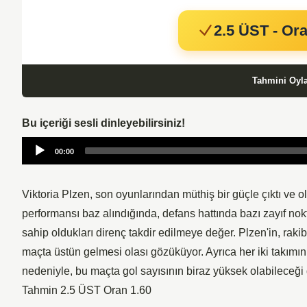
2.5 ÜST - Ora
Tahmini Oyl
Bu içeriği sesli dinleyebilirsiniz!
Audio
00:00
Player
Viktoria Plzen, son oyunlarından müthiş bir güçle çıktı ve o
performansı baz alındığında, defans hattında bazı zayıf nokt
sahip oldukları direnç takdir edilmeye değer. Plzen'in, rak
maçta üstün gelmesi olası gözüküyor. Ayrıca her iki takımı
nedeniyle, bu maçta gol sayısının biraz yüksek olabileceği
Tahmin 2.5 ÜST Oran 1.60