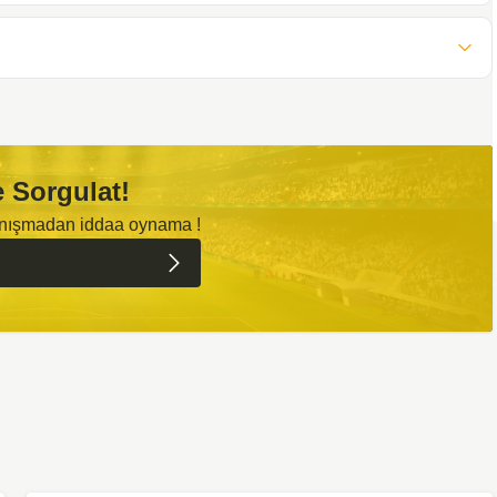
 Sorgulat!
anışmadan iddaa oynama !