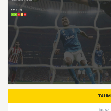
TAHM
İDDAA 