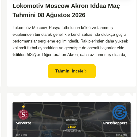
Lokomotiv Moscow Akron İddaa Maç
Tahmini 08 Ağustos 2026
Lokomotiv Moscow, Rusya futbolunun köklü ve tanınmış
ekiplerinden biri olarak genellikle kendi sahasında oldukça güçlü
performanslar sergileme eğilimindedir. Rakiplerinden daha yüksek
kalibreli futbol oynadıkları ve geçmişte de önemli başarılar elde
ettikleri biliniyor. Diğer taraftan Akron, daha az tanınmış olsa da,
Tahmin MS 1
zaman zaman sürpriz sonuçlar almayı başaran bir takım olarak
dikkat çekmektedir. Ancak genellikle Lokomotiv gibi köklü ve
Tahmini İncele
güçlü ekipler karşısında istikrarlı bir performans sergilemekte
zorlanabilirler. Lokomotiv Moscow'un mevcut form durumunun ve
evinde oynama avantajının, bu karşılaşmada belirleyici olması
muhtemel gözüküyor. Bu sebeple, maç sonucu olarak
Lokomotiv’in galibiyetle ayrılması daha yüksek ihtimal
taşımaktadır.