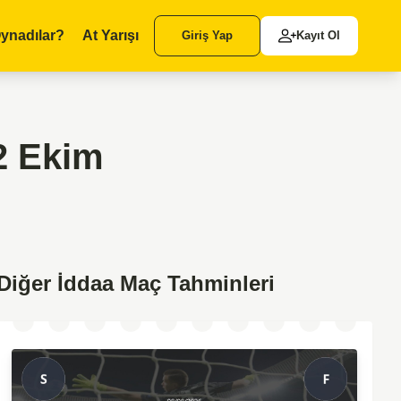
ynadılar?
At Yarışı
Giriş Yap
Kayıt Ol
2 Ekim
Diğer İddaa Maç Tahminleri