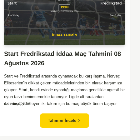
Start Fredrikstad İddaa Maç Tahmini 08
Ağustos 2026
Start ve Fredrikstad arasında oynanacak bu karşılaşma, Norveç
Eliteserien'in dikkat çeken mücadelelerinden biri olarak karşımıza
çıkıyor. Start, kendi evinde oynadığı maçlarda genellikle agresif bir
oyun tarzı benimsemekle tanınıyor. Ligde alt sıralardan
uzaklaşmak isteyen iki takım için bu maç büyük önem taşıyor.
Tahmin ÇŞ 10
Fredrikstad ise dış sahada puan almakta zorlanan bir ekip olarak
biliniyor. Bu durum, ev sahibi Start'a karşı mücadelede zorluk
Tahmini İncele
çıkartabilir. Maçın temposunun yüksek olacağını ve her iki takımın
da sonuca gitmeye odaklanacağını düşünüyorum.