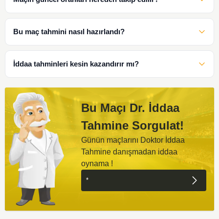
Bu maç tahmini nasıl hazırlandı?
İddaa tahminleri kesin kazandırır mı?
Bu Maçı Dr. İddaa
Tahmine Sorgulat!
Günün maçlarını Doktor İddaa
Tahmine danışmadan iddaa
oynama !