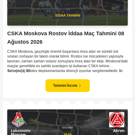
CSKA Moskova Rostov İddaa Maç Tahmini 08
Ağustos 2026
CSKA Moskova, geçmişte önemli başarılara imza atan ve sürekli üst
sıraları zorlayan bir takım olarak bilinir. Rostov ise mücadeleci yapısıyla
tanınan, zaman zaman sürpriz sonuçlara imza atan bir ekip. Moskova'daki
maçlar genellikle ev sahibi avantajını iyi kullanan CSKA lehine
sonuçlanır. Rostov deplasmanlarda dirençli oyunlar sergilemektedir. İki
Tahmin ÇŞ 10
takım arasındaki genel denge, CSKA'nın az farkla da olsa üstün olduğunu
göstermektedir. CSKA'nın evinde oynayacak olması ve genel istatistikler
göz önüne alındığında, CSKA'nın sahasında kolay kolay puan
Tahmini İncele
kaybetmeyeceğini söyleyebiliriz.