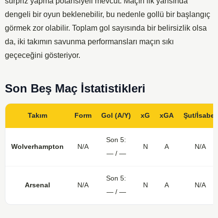
sürpriz yapma potansiyeli mevcut. Maçın ilk yarısında
dengeli bir oyun beklenebilir, bu nedenle gollü bir başlangıç
görmek zor olabilir. Toplam gol sayısında bir belirsizlik olsa
da, iki takımın savunma performansları maçın sıkı
geçeceğini gösteriyor.
Son Beş Maç İstatistikleri
Takım
Form
Gol (A/Y)
xG
xGA
Şut/İsabet
Son 5:
Wolverhampton
N/A
N
A
N/A
— / —
Son 5:
Arsenal
N/A
N
A
N/A
— / —