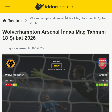
Wolverhampton Arsenal İddaa Maç Tahmini 18 Şubat
Tahminler
2026
Wolverhampton Arsenal İddaa Maç Tahmini
18 Şubat 2026
Son güncelleme: 16.02.2026