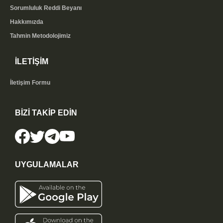
Sorumluluk Reddi Beyanı
Hakkımızda
Tahmin Metodolojimiz
İLETİŞİM
İletişim Formu
BİZİ TAKİP EDİN
UYGULAMALAR