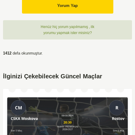
Yorum Yap
Henüz hiç yorum yapılmamış , ilk
yorumu yapmak ister misiniz?
1412
defa okunmuştur.
İlginizi Çekebilecek Güncel Maçlar