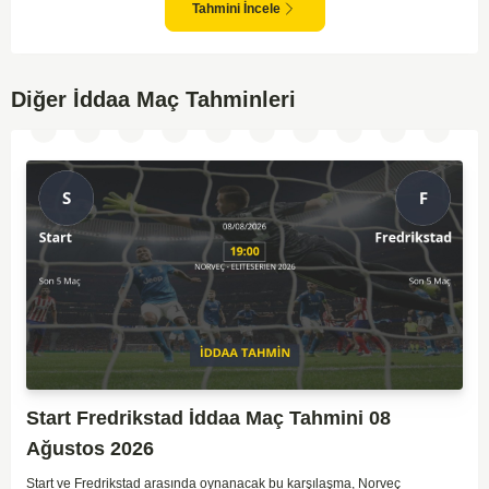
alındığında, maçın dengede geçmesi olasıdır ve her iki tarafın da gol
Tahmini İncele
şansı bulunmaktadır. Özellikle Jaro'nun savunma zaafları ve VPS'nin hızlı
hücum gücü göz önüne alındığında, her iki takımın da fileleri
havalandırması muhtemeldir. Bu bağlamda, maçın hem mücadeleci hem
de gollü geçeceği öngörülmektedir.
Diğer İddaa Maç Tahminleri
Start Fredrikstad İddaa Maç Tahmini 08
Ağustos 2026
Start ve Fredrikstad arasında oynanacak bu karşılaşma, Norveç