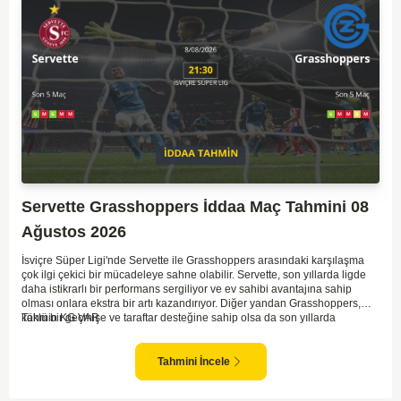
Servette Grasshoppers İddaa Maç Tahmini 08
Ağustos 2026
İsviçre Süper Ligi'nde Servette ile Grasshoppers arasındaki karşılaşma
çok ilgi çekici bir mücadeleye sahne olabilir. Servette, son yıllarda ligde
daha istikrarlı bir performans sergiliyor ve ev sahibi avantajına sahip
olması onlara ekstra bir artı kazandırıyor. Diğer yandan Grasshoppers,
köklü bir geçmişe ve taraftar desteğine sahip olsa da son yıllarda
Tahmin KG VAR
beklenilen istikrarı yakalayabilmiş değil. Servette'nin hücum hattı,
genellikle maçlarda gol yollarında etkili olurken, Grasshoppers savunma
anlamında zaman zaman sorunlar yaşayabiliyor. Bu durumda,
Tahmini İncele
karşılaşmanın gollü geçmesi muhtemel gözüküyor. İki takımın oyun tarzını
ve genel performanslarını göz önüne alırsak, karşılıklı gollerin izleneceği