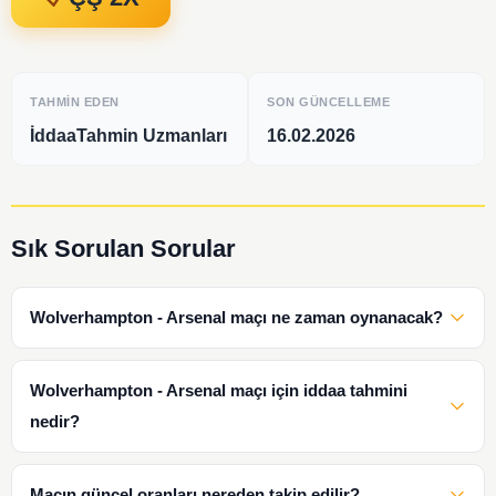
TAHMIN EDEN
SON GÜNCELLEME
İddaaTahmin Uzmanları
16.02.2026
Sık Sorulan Sorular
Wolverhampton - Arsenal maçı ne zaman oynanacak?
Wolverhampton - Arsenal maçı için iddaa tahmini
nedir?
Maçın güncel oranları nereden takip edilir?