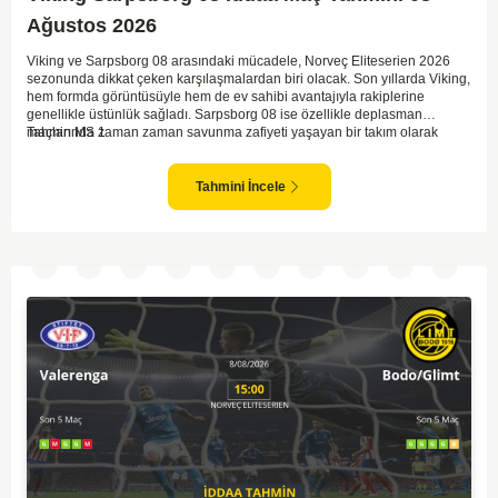
Ağustos 2026
Viking ve Sarpsborg 08 arasındaki mücadele, Norveç Eliteserien 2026
sezonunda dikkat çeken karşılaşmalardan biri olacak. Son yıllarda Viking,
hem formda görüntüsüyle hem de ev sahibi avantajıyla rakiplerine
genellikle üstünlük sağladı. Sarpsborg 08 ise özellikle deplasman
maçlarında zaman zaman savunma zafiyeti yaşayan bir takım olarak
Tahmin MS 1
dikkat çekiyor. Viking'in sahasında kontrollü oynaması, onları favori
yapıyor. Sarpsborg'un ise sürpriz yapabilme potansiyeli olsa da,
genellikle güçlü rakipler karşısında tutunmakta zorlandıkları biliniyor. Bu
Tahmini İncele
doğrultuda, Viking'in galibiyete yakın olabileceği bir maç beklenebilir.