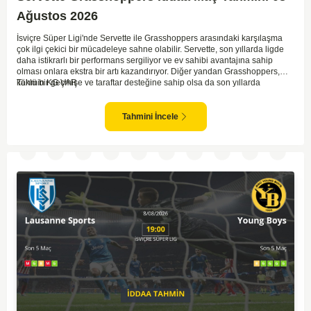
Ağustos 2026
İsviçre Süper Ligi'nde Servette ile Grasshoppers arasındaki karşılaşma
çok ilgi çekici bir mücadeleye sahne olabilir. Servette, son yıllarda ligde
daha istikrarlı bir performans sergiliyor ve ev sahibi avantajına sahip
olması onlara ekstra bir artı kazandırıyor. Diğer yandan Grasshoppers,
köklü bir geçmişe ve taraftar desteğine sahip olsa da son yıllarda
Tahmin KG VAR
beklenilen istikrarı yakalayabilmiş değil. Servette'nin hücum hattı,
genellikle maçlarda gol yollarında etkili olurken, Grasshoppers savunma
anlamında zaman zaman sorunlar yaşayabiliyor. Bu durumda,
Tahmini İncele
karşılaşmanın gollü geçmesi muhtemel gözüküyor. İki takımın oyun tarzını
ve genel performanslarını göz önüne alırsak, karşılıklı gollerin izleneceği
bir maç olabilir.