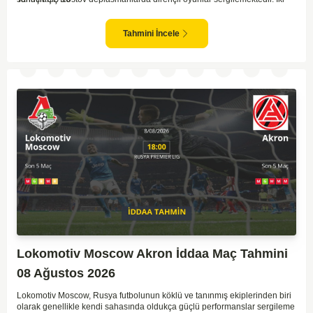
takım arasındaki genel denge, CSKA'nın az farkla da olsa üstün olduğunu
göstermektedir. CSKA'nın evinde oynayacak olması ve genel istatistikler
göz önüne alındığında, CSKA'nın sahasında kolay kolay puan
Tahmini İncele
kaybetmeyeceğini söyleyebiliriz.
Lokomotiv Moscow Akron İddaa Maç Tahmini
08 Ağustos 2026
Lokomotiv Moscow, Rusya futbolunun köklü ve tanınmış ekiplerinden biri
olarak genellikle kendi sahasında oldukça güçlü performanslar sergileme