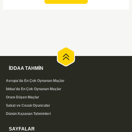
gol bulmakta zorlanmayabilir. Aynı şekilde, Bodo/Glimt'in de hücum gücü
düşünüldüğünde karşılıklı goller izleyeceğimiz bir maç olması muhtemel
görünüyor.
İDDAA TAHMİN
Avrupa'da En Çok Oynanan Maçlar
İddaa'da En Çok Oynanan Maçlar
Oranı Düşen Maçlar
Sakat ve Cezalı Oyuncular
Dünün Kazanan Tahminleri
SAYFALAR