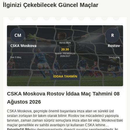
İlginizi Çekebilecek Güncel Maçlar
CSKA Moskova Rostov İddaa Maç Tahmini 08
Ağustos 2026
CSKA Moskova, geçmişte önemli başarılara imza atan ve sürekli üst
sıraları zorlayan bir takım olarak bilinir. Rostov ise mücadeleci yapısıyla
tanınan, zaman zaman sürpriz sonuçlara imza atan bir ekip. Moskova'daki
maçlar genellikle ev sahibi avantajını iyi kullanan CSKA lehine
sonuçlanır. Rostov deplasmanlarda dirençli oyunlar sergilemektedir. İki
Tahmin ÇŞ 10