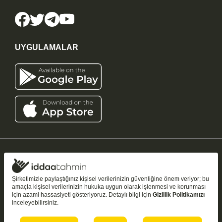
UYGULAMALAR
iddaatahmin11.com
-
Copyright © 2005-2026
Tüm Hakları Saklıdır
Şirketimizle paylaştığınız kişisel verilerinizin güvenliğine önem veriyor; bu
amaçla kişisel verilerinizin hukuka uygun olarak işlenmesi ve korunması
Bu sitedeki tahmin ve analizler yalnızca
bilgilendirme amaçlıdır
;
18+
için azami hassasiyeti gösteriyoruz. Detaylı bilgi için
Gizlilik Politikamızı
kazanç garantisi vermez. Şans oyunları bağımlılık yapabilir — bilinçli ve
inceleyebilirsiniz.
kontrollü oynayın.
18 yaşından küçüklerin şans oyunu oynaması yasaktır.