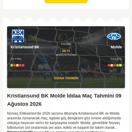
bakıldığında ev sahibi ekibin galibiyeti daha yüksek bir ihtimal sunuyor.
Kristiansund BK Molde İddaa Maç Tahmini 09
Ağustos 2026
Norveç Eliteserien'de 2026 sezonu itibarıyla Kristiansund BK ve Molde
arasında oynanacak maç, ligdeki güç dengesini göz önüne aldığımızda
oldukça heyecan verici bir karşılaşma olabilir. Molde, genellikle Norveç
futbolunun üst sıralarında yer alan, köklü ve başarılı bir takım olarak