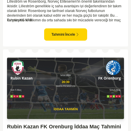
Lilleström ve Rosenborg, Norveç Eliteserien'in önemli takımlarından
ikisidir. Lilleström genellikle iç saha avantajını iyi değerlendiren bir takım
olarak bilinir. Rosenborg ise tarihsel olarak Norveç futbolunun
devlerinden biri olarak kabul edilir ve her maçta güçlü bir rakiptir. Bu
karşılaşma iki takımın da orta sahada sıkı bir mücadele vereceği bir maç
Tahmin KG VAR
olacaktır. Lilleström'ün iç saha performansı ve Rosenborg'un deplasman
oyunundaki etkisi birlikte düşünüldüğünde, maçın dengede geçmesi
olasıdır. İki takımın da gol atma potansiyeli yüksek olduğu için karşılıklı
Tahmini İncele
goller izlenebilir.
Rubin Kazan FK Orenburg İddaa Maç Tahmini