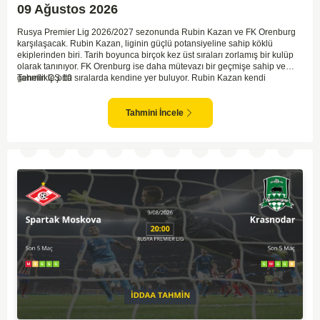
09 Ağustos 2026
Rusya Premier Lig 2026/2027 sezonunda Rubin Kazan ve FK Orenburg
karşılaşacak. Rubin Kazan, liginin güçlü potansiyeline sahip köklü
ekiplerinden biri. Tarih boyunca birçok kez üst sıraları zorlamış bir kulüp
olarak tanınıyor. FK Orenburg ise daha mütevazı bir geçmişe sahip ve
genellikle orta sıralarda kendine yer buluyor. Rubin Kazan kendi
Tahmin ÇŞ 10
sahasında oynadığı maçlarda rakiplerine karşı daha etkili bir performans
gösteriyor. Toparlayacak olursak bu maçta ev sahibi ekibin bir adım önde
olduğunu düşünüyorum.
Tahmini İncele