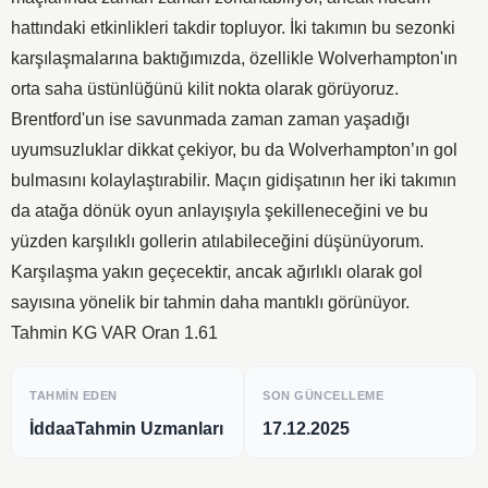
hattındaki etkinlikleri takdir topluyor. İki takımın bu sezonki
karşılaşmalarına baktığımızda, özellikle Wolverhampton'ın
orta saha üstünlüğünü kilit nokta olarak görüyoruz.
Brentford'un ise savunmada zaman zaman yaşadığı
uyumsuzluklar dikkat çekiyor, bu da Wolverhampton’ın gol
bulmasını kolaylaştırabilir. Maçın gidişatının her iki takımın
da atağa dönük oyun anlayışıyla şekilleneceğini ve bu
yüzden karşılıklı gollerin atılabileceğini düşünüyorum.
Karşılaşma yakın geçecektir, ancak ağırlıklı olarak gol
sayısına yönelik bir tahmin daha mantıklı görünüyor.
Tahmin KG VAR Oran 1.61
TAHMIN EDEN
SON GÜNCELLEME
İddaaTahmin Uzmanları
17.12.2025