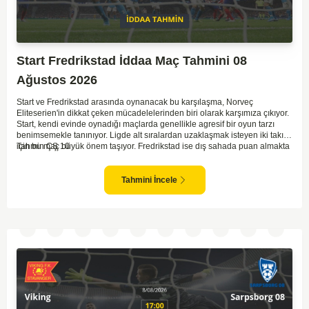
Start Fredrikstad İddaa Maç Tahmini 08
Ağustos 2026
Start ve Fredrikstad arasında oynanacak bu karşılaşma, Norveç
Eliteserien'in dikkat çeken mücadelelerinden biri olarak karşımıza çıkıyor.
Start, kendi evinde oynadığı maçlarda genellikle agresif bir oyun tarzı
benimsemekle tanınıyor. Ligde alt sıralardan uzaklaşmak isteyen iki takım
için bu maç büyük önem taşıyor. Fredrikstad ise dış sahada puan almakta
Tahmin ÇŞ 10
zorlanan bir ekip olarak biliniyor. Bu durum, ev sahibi Start'a karşı
mücadelede zorluk çıkartabilir. Maçın temposunun yüksek olacağını ve
her iki takımın da sonuca gitmeye odaklanacağını düşünüyorum.
Tahmini İncele