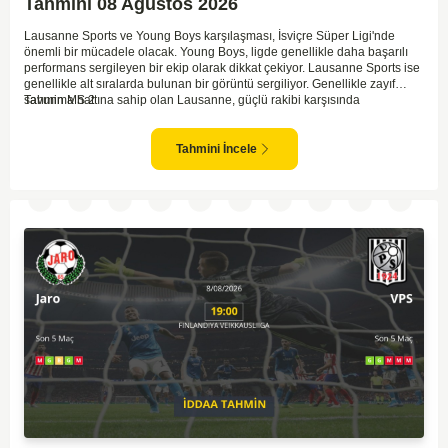
Tahmini 08 Ağustos 2026
Lausanne Sports ve Young Boys karşılaşması, İsviçre Süper Ligi'nde
önemli bir mücadele olacak. Young Boys, ligde genellikle daha başarılı
performans sergileyen bir ekip olarak dikkat çekiyor. Lausanne Sports ise
genellikle alt sıralarda bulunan bir görüntü sergiliyor. Genellikle zayıf
savunma hattına sahip olan Lausanne, güçlü rakibi karşısında
Tahmin MS 2
zorlanabilir. Young Boys'un hücum hattı rakibine göre daha etkili olabilir.
Maçın sonucunda Young Boys'un galip gelme olasılığı yüksek görünüyor.
Tahmini İncele