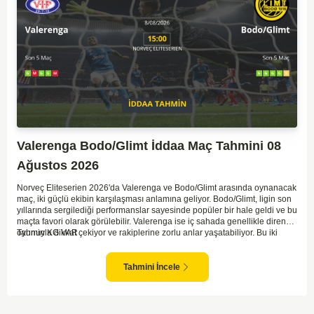
Valerenga Bodo/Glimt İddaa Maç Tahmini 08
Ağustos 2026
Norveç Eliteserien 2026'da Valerenga ve Bodo/Glimt arasında oynanacak
maç, iki güçlü ekibin karşılaşması anlamına geliyor. Bodo/Glimt, ligin son
yıllarında sergilediği performanslar sayesinde popüler bir hale geldi ve bu
maçta favori olarak görülebilir. Valerenga ise iç sahada genellikle dirençli
oyunuyla dikkat çekiyor ve rakiplerine zorlu anlar yaşatabiliyor. Bu iki
Tahmin KG VAR
takım arasındaki maçlar genellikle çekişmeli geçiyor ve bol gollü
karşılaşmalara tanık olabiliyoruz. Taraftar desteğini arkasına alarak
sahasında etkili performans sergileyen Valerenga, Bodo/Glimt karşısında
Tahmini İncele
gol bulmakta zorlanmayabilir. Aynı şekilde, Bodo/Glimt'in de hücum gücü
düşünüldüğünde karşılıklı goller izleyeceğimiz bir maç olması muhtemel
görünüyor.