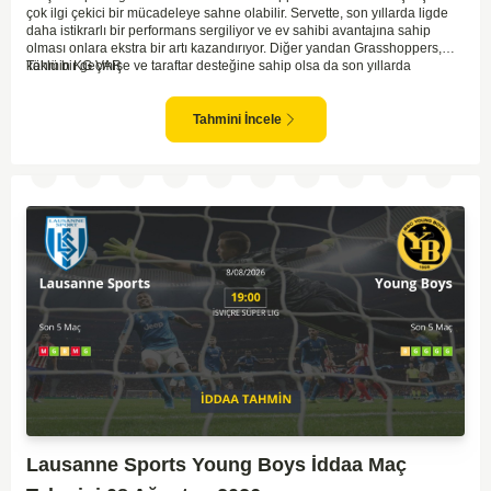
çok ilgi çekici bir mücadeleye sahne olabilir. Servette, son yıllarda ligde
daha istikrarlı bir performans sergiliyor ve ev sahibi avantajına sahip
olması onlara ekstra bir artı kazandırıyor. Diğer yandan Grasshoppers,
köklü bir geçmişe ve taraftar desteğine sahip olsa da son yıllarda
Tahmin KG VAR
beklenilen istikrarı yakalayabilmiş değil. Servette'nin hücum hattı,
genellikle maçlarda gol yollarında etkili olurken, Grasshoppers savunma
anlamında zaman zaman sorunlar yaşayabiliyor. Bu durumda,
Tahmini İncele
karşılaşmanın gollü geçmesi muhtemel gözüküyor. İki takımın oyun tarzını
ve genel performanslarını göz önüne alırsak, karşılıklı gollerin izleneceği
bir maç olabilir.
Lausanne Sports Young Boys İddaa Maç