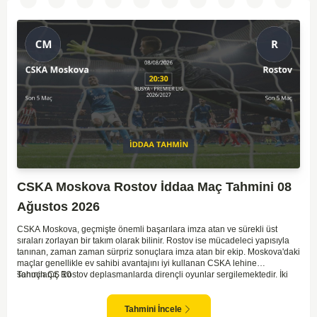
CSKA Moskova Rostov İddaa Maç Tahmini 08
Ağustos 2026
CSKA Moskova, geçmişte önemli başarılara imza atan ve sürekli üst
sıraları zorlayan bir takım olarak bilinir. Rostov ise mücadeleci yapısıyla
tanınan, zaman zaman sürpriz sonuçlara imza atan bir ekip. Moskova'daki
maçlar genellikle ev sahibi avantajını iyi kullanan CSKA lehine
sonuçlanır. Rostov deplasmanlarda dirençli oyunlar sergilemektedir. İki
Tahmin ÇŞ 10
takım arasındaki genel denge, CSKA'nın az farkla da olsa üstün olduğunu
göstermektedir. CSKA'nın evinde oynayacak olması ve genel istatistikler
göz önüne alındığında, CSKA'nın sahasında kolay kolay puan
Tahmini İncele