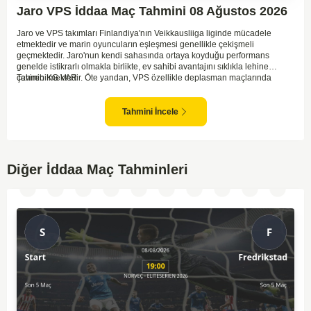
Jaro VPS İddaa Maç Tahmini 08 Ağustos 2026
Jaro ve VPS takımları Finlandiya'nın Veikkausliiga liginde mücadele
etmektedir ve marin oyuncuların eşleşmesi genellikle çekişmeli
geçmektedir. Jaro'nun kendi sahasında ortaya koyduğu performans
genelde istikrarlı olmakla birlikte, ev sahibi avantajını sıklıkla lehine
çevirebilmektedir. Öte yandan, VPS özellikle deplasman maçlarında
Tahmin KG VAR
zaman zaman zorluk yaşayabilmektedir ancak hücum anlamında etkili
anlar yakalayabilmektedir. İki takım arasındaki tarihsel rekabet dikkate
alındığında, maçın dengede geçmesi olasıdır ve her iki tarafın da gol
Tahmini İncele
şansı bulunmaktadır. Özellikle Jaro'nun savunma zaafları ve VPS'nin hızlı
hücum gücü göz önüne alındığında, her iki takımın da fileleri
havalandırması muhtemeldir. Bu bağlamda, maçın hem mücadeleci hem
de gollü geçeceği öngörülmektedir.
Diğer İddaa Maç Tahminleri