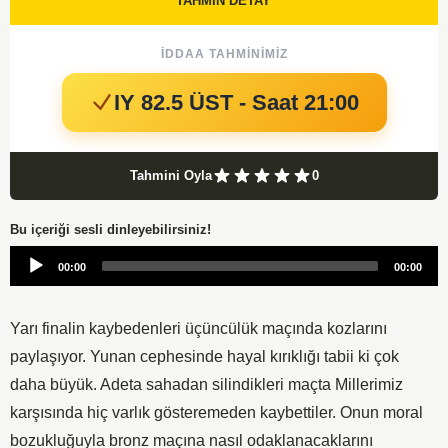
TAHMİN DETAY
İDDAA TAHMINIMIZ
IY 82.5 ÜST - Saat 21:00
Tahmini Oyla
0
Bu içeriği sesli dinleyebilirsiniz!
Audio
00:00
00:00
Player
Yarı finalin kaybedenleri üçüncülük maçında kozlarını
paylaşıyor. Yunan cephesinde hayal kırıklığı tabii ki çok
daha büyük. Adeta sahadan silindikleri maçta Millerimiz
karşısında hiç varlık gösteremeden kaybettiler. Onun moral
bozukluğuyla bronz maçına nasıl odaklanacaklarını