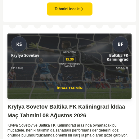
ve güçlü ekipler karşısında istikrarlı bir performans sergilemekte
zorlanabilirler. Lokomotiv Moscow'un mevcut form durumunun ve evinde
Tahmini İncele
oynama avantajının, bu karşılaşmada belirleyici olması muhtemel
gözüküyor. Bu sebeple, maç sonucu olarak Lokomotiv’in galibiyetle
ayrılması daha yüksek ihtimal taşımaktadır.
Krylya Sovetov Baltika FK Kaliningrad İddaa
Maç Tahmini 08 Ağustos 2026
Krylya Sovetov ve Baltika FK Kaliningrad arasında oynanacak bu
mücadele, her iki takımın da sahadaki performans dengelerini göz
önünde bulundurduklarında önemli bir karşılaşma olarak göze çarpıyor.