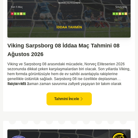
Viking Sarpsborg 08 İddaa Maç Tahmini 08
Ağustos 2026
Viking ve Sarpsborg 08 arasındaki mücadele, Norveç Eliteserien 2026
sezonunda dikkat çeken karşılaşmalardan biri olacak. Son yıllarda Viking,
hem formda görüntüsüyle hem de ev sahibi avantajıyla rakiplerine
genellikle üstünlük sağladı. Sarpsborg 08 ise özellikle deplasman
maçlarında zaman zaman savunma zafiyeti yaşayan bir takım olarak
Tahmin MS 1
dikkat çekiyor. Viking'in sahasında kontrollü oynaması, onları favori
yapıyor. Sarpsborg'un ise sürpriz yapabilme potansiyeli olsa da,
genellikle güçlü rakipler karşısında tutunmakta zorlandıkları biliniyor. Bu
Tahmini İncele
doğrultuda, Viking'in galibiyete yakın olabileceği bir maç beklenebilir.