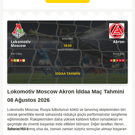
kaybetmeyeceğini söyleyebiliriz.
Lokomotiv Moscow Akron İddaa Maç Tahmini
08 Ağustos 2026
Lokomotiv Moscow, Rusya futbolunun köklü ve tanınmış ekiplerinden biri
olarak genellikle kendi sahasında oldukça güçlü performanslar sergileme
eğilimindedir. Rakiplerinden daha yüksek kalibreli futbol oynadıkları ve
geçmişte de önemli başarılar elde ettikleri biliniyor. Diğer taraftan Akron,
daha az tanınmış olsa da, zaman zaman sürpriz sonuçlar almayı başaran
Tahmin MS 1
bir takım olarak dikkat çekmektedir. Ancak genellikle Lokomotiv gibi köklü