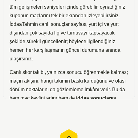
tüm gelişmeleri saniyeler içinde görebilir, oynadığınız
kuponun maçlarını tek bir ekrandan izleyebilirsiniz.
İddaaTahmin canlı sonuçlar sayfası, yurt içi ve yurt
dışından çok sayıda lig ve turnuvayı kapsayacak
şekilde sürekli güncellenir; böylece ilgilendiğiniz
hemen her karşılaşmanın güncel durumuna anında
ulaşırsınız.
Canlı skor takibi, yalnızca sonucu öğrenmekle kalmaz;
maçın akışını, hangi takımın baskı kurduğunu ve olası
dönüm noktalarını da gözlemleme imkânı verir. Bu da
hem maç keyfini artırır hem de
iddaa sonuçları
nı
yakından izleyen bahis severlere kuponlarını anlık
değerlendirme fırsatı sunar. Sayfamızdaki canlı
sonuçlar listesi sade ve hızlı arayüzüyle, masaüstü ve
mobil cihazlarda akıcı bir takip deneyimi sağlar.