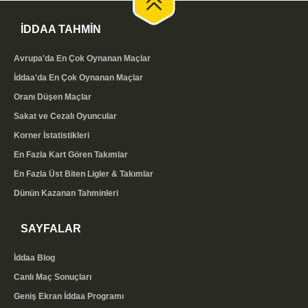
Bu skorları kendi sitenizde de yayınlamak isterseniz,
İDDAA TAHMİN
ücretsiz maç sonuçları eklentimizi
kullanabilirsiniz.
Kodu kopyalayıp sitenize yapıştırmanız yeterlidir;
Avrupa'da En Çok Oynanan Maçlar
skorlar bizim tarafımızda güncellendiği için ayrıca bir
İddaa'da En Çok Oynanan Maçlar
işlem yapmanız gerekmez.
Oranı Düşen Maçlar
Sakat ve Cezalı Oyuncular
Canlı Skor Takibinin Avantajları
Korner İstatistikleri
Anlık skor takibi, hem maç keyfi hem de bilinçli
En Fazla Kart Gören Takımlar
değerlendirme açısından önemli avantajlar sunar.
En Fazla Üst Biten Ligler & Takımlar
Canlı maç sonuçları ekranıyla:
Dünün Kazanan Tahminleri
Tüm maçların skorunu
tek ekrandan, gerçek zamanlı
SAYFALAR
takip edebilirsiniz
Gol, kart ve devre bilgilerini anlık olarak görürsünüz
İddaa Blog
Kuponunuzdaki maçların durumunu kolayca izlersiniz
Canlı Maç Sonuçları
Lig ve tarih filtreleriyle istediğiniz karşılaşmaya hızlıca
ulaşırsınız
Geniş Ekran İddaa Programı