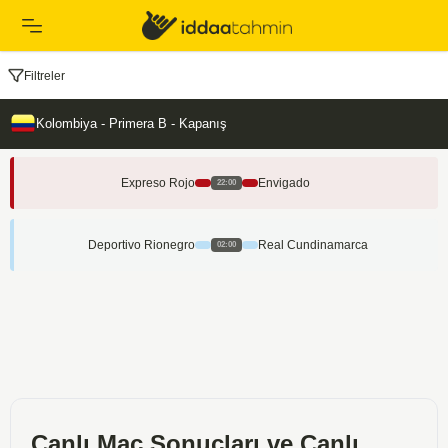
Filtreler
Kolombiya - Primera B - Kapanış
Expreso Rojo
Envigado
22:00
Deportivo Rionegro
Real Cundinamarca
02:00
Canlı Maç Sonuçları ve Canlı