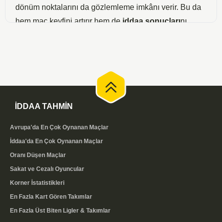
dönüm noktalarını da gözlemleme imkânı verir. Bu da
hem maç keyfini artırır hem de
iddaa sonuçları
nı
yakından izleyen bahis severlere kuponlarını anlık
değerlendirme fırsatı sunar. Sayfamızdaki canlı
sonuçlar listesi sade ve hızlı arayüzüyle, masaüstü ve
mobil cihazlarda akıcı bir takip deneyimi sağlar.
Bu skorları kendi sitenizde de yayınlamak isterseniz,
İDDAA TAHMİN
ücretsiz maç sonuçları eklentimizi
kullanabilirsiniz.
Kodu kopyalayıp sitenize yapıştırmanız yeterlidir;
Avrupa'da En Çok Oynanan Maçlar
skorlar bizim tarafımızda güncellendiği için ayrıca bir
İddaa'da En Çok Oynanan Maçlar
işlem yapmanız gerekmez.
Oranı Düşen Maçlar
Sakat ve Cezalı Oyuncular
Canlı Skor Takibinin Avantajları
Korner İstatistikleri
Anlık skor takibi, hem maç keyfi hem de bilinçli
En Fazla Kart Gören Takımlar
değerlendirme açısından önemli avantajlar sunar.
En Fazla Üst Biten Ligler & Takımlar