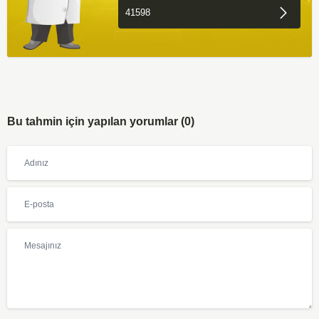
Bu tahmin için yapılan yorumlar (0)