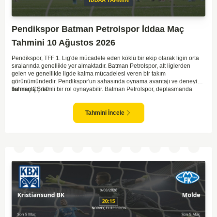
Pendikspor Batman Petrolspor İddaa Maç
Tahmini 10 Ağustos 2026
Pendikspor, TFF 1. Lig'de mücadele eden köklü bir ekip olarak ligin orta
sıralarında genellikle yer almaktadır. Batman Petrolspor, alt liglerden
gelen ve genellikle ligde kalma mücadelesi veren bir takım
görünümündedir. Pendikspor'un sahasında oynama avantajı ve deneyimi,
bu maçta önemli bir rol oynayabilir. Batman Petrolspor, deplasmanda
Tahmin ÇŞ 10
özellikle zorluk yaşayan bir ekip olarak dikkat çekiyor. Bu bağlamda,
Pendikspor'un maçın kontrolünü elinde tutma olasılığı daha yüksek.
Takımların mevcut form durumları ve geçmiş performanslarına
Tahmini İncele
bakıldığında ev sahibi ekibin galibiyeti daha yüksek bir ihtimal sunuyor.