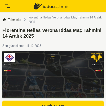
Fiorentina Hellas Verona İddaa Maç Tahmini 14 Aralık
Tahminler
2025
Fiorentina Hellas Verona İddaa Maç Tahmini
14 Aralık 2025
Son güncelleme: 11.12.2025