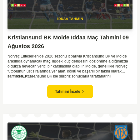
Kristiansund BK Molde İddaa Maç Tahmini 09
Ağustos 2026
Norveç Eliteserien'de 2026 sezonu itibarıyla Kristiansund BK ve Molde
arasında oynanacak maç, ligdeki güç dengesini göz önüne aldığımızda
oldukça heyecan verici bir karşılaşma olabilir. Molde, genellikle Norveç
futbolunun üst sıralarında yer alan, köklü ve başarılı bir takım olarak
bilinirken, Kristiansund BK ise sürpriz sonuçlarla taraftarlarını
Tahmin KG VAR
sevindirebilen bir ekip. Kristiansund'un sahasında oynayacak olması,
saha avantajını kullanma olasılıklarını artırıyor. Ancak Molde'nin tecrübe
ve kadro kalitesi faktörleri dikkate alındığında, deplasmanda da etkili bir
Tahmini İncele
performans sergilemesi beklenebilir. İki takımın son dönem form durumları
ve genel konumları düşünüldüğünde, dengeli bir mücadele izleme
olasılığı yüksek. Maçın gol pozisyonları açısından zengin geçmesi ve her
iki takımın da sahada etkili olması muhtemel.