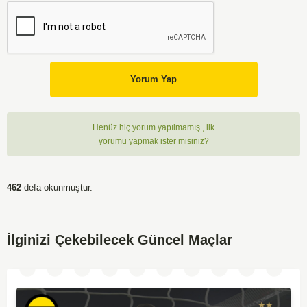
Yorum Yap
Henüz hiç yorum yapılmamış , ilk
yorumu yapmak ister misiniz?
462
defa okunmuştur.
İlginizi Çekebilecek Güncel Maçlar