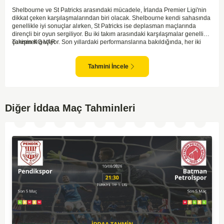
Shelbourne ve St Patricks arasındaki mücadele, İrlanda Premier Ligi'nin
dikkat çeken karşılaşmalarından biri olacak. Shelbourne kendi sahasında
genellikle iyi sonuçlar alırken, St Patricks ise deplasman maçlarında
dirençli bir oyun sergiliyor. Bu iki takım arasındaki karşılaşmalar genellikle
çekişmeli geçiyor. Son yıllardaki performanslarına bakıldığında, her iki
Tahmin KG VAR
takımın da gol potansiyeli bulunduğu görülüyor. İlk yarıda denge
bozulmayabilir ancak her iki takım da gol atmak için fırsatlar arayacaktır.
İki tarafın da savunmada dikkatli olması maçın sonucunu belirleyecek.
Tahmini İncele
Diğer İddaa Maç Tahminleri