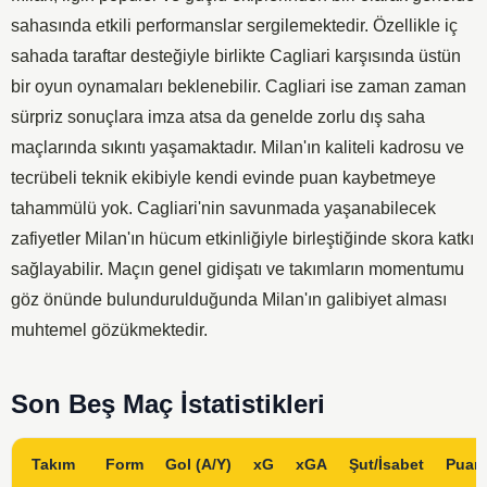
sahasında etkili performanslar sergilemektedir. Özellikle iç
sahada taraftar desteğiyle birlikte Cagliari karşısında üstün
bir oyun oynamaları beklenebilir. Cagliari ise zaman zaman
sürpriz sonuçlara imza atsa da genelde zorlu dış saha
maçlarında sıkıntı yaşamaktadır. Milan'ın kaliteli kadrosu ve
tecrübeli teknik ekibiyle kendi evinde puan kaybetmeye
tahammülü yok. Cagliari'nin savunmada yaşanabilecek
zafiyetler Milan'ın hücum etkinliğiyle birleştiğinde skora katkı
sağlayabilir. Maçın genel gidişatı ve takımların momentumu
göz önünde bulundurulduğunda Milan'ın galibiyet alması
muhtemel gözükmektedir.
Son Beş Maç İstatistikleri
Takım
Form
Gol (A/Y)
xG
xGA
Şut/İsabet
Puan