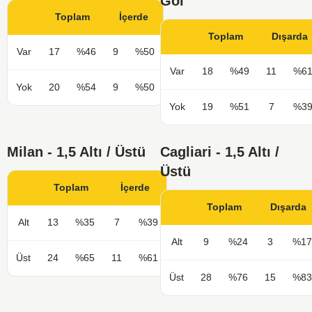
Gol
Toplam
İçerde
Toplam
Dışarda
Var
17
%46
9
%50
Var
18
%49
11
%6
Yok
20
%54
9
%50
Yok
19
%51
7
%3
Milan - 1,5 Altı / Üstü
Cagliari - 1,5 Altı /
Üstü
Toplam
İçerde
Toplam
Dışarda
Alt
13
%35
7
%39
Alt
9
%24
3
%17
Üst
24
%65
11
%61
Üst
28
%76
15
%83