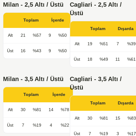
Milan - 2,5 Altı / Üstü
Cagliari - 2,5 Altı /
Üstü
Toplam
İçerde
Toplam
Dışarda
Alt
21
%57
9
%50
Alt
19
%51
7
%39
Üst
16
%43
9
%50
Üst
18
%49
11
%61
Milan - 3,5 Altı / Üstü
Cagliari - 3,5 Altı /
Üstü
Toplam
İçerde
Toplam
Dışarda
Alt
30
%81
14
%78
Alt
30
%81
15
%83
Üst
7
%19
4
%22
Üst
7
%19
3
%17