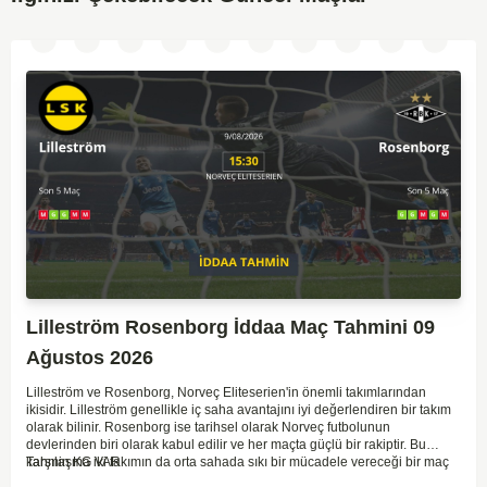
Lilleström Rosenborg İddaa Maç Tahmini 09
Ağustos 2026
Lilleström ve Rosenborg, Norveç Eliteserien'in önemli takımlarından
ikisidir. Lilleström genellikle iç saha avantajını iyi değerlendiren bir takım
olarak bilinir. Rosenborg ise tarihsel olarak Norveç futbolunun
devlerinden biri olarak kabul edilir ve her maçta güçlü bir rakiptir. Bu
karşılaşma iki takımın da orta sahada sıkı bir mücadele vereceği bir maç
Tahmin KG VAR
olacaktır. Lilleström'ün iç saha performansı ve Rosenborg'un deplasman