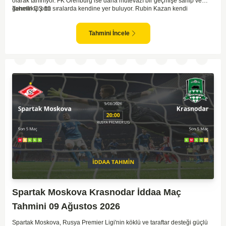
olarak tanınıyor. FK Orenburg ise daha mütevazı bir geçmişe sahip ve
genellikle orta sıralarda kendine yer buluyor. Rubin Kazan kendi
Tahmin ÇŞ 10
sahasında oynadığı maçlarda rakiplerine karşı daha etkili bir performans
gösteriyor. Toparlayacak olursak bu maçta ev sahibi ekibin bir adım önde
olduğunu düşünüyorum.
Tahmini İncele
Spartak Moskova Krasnodar İddaa Maç
Tahmini 09 Ağustos 2026
Spartak Moskova, Rusya Premier Ligi'nin köklü ve taraftar desteği güçlü