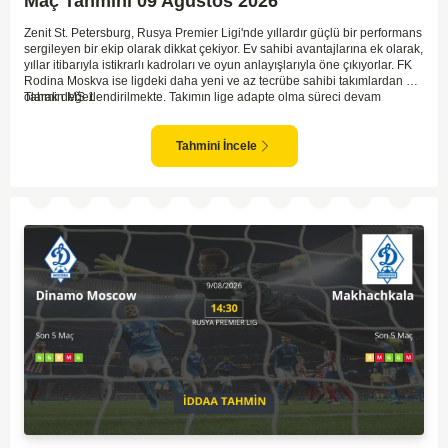
Maç Tahmini 09 Ağustos 2026
Zenit St. Petersburg, Rusya Premier Ligi'nde yıllardır güçlü bir performans
sergileyen bir ekip olarak dikkat çekiyor. Ev sahibi avantajlarına ek olarak,
yıllar itibarıyla istikrarlı kadroları ve oyun anlayışlarıyla öne çıkıyorlar. FK
Rodina Moskva ise ligdeki daha yeni ve az tecrübe sahibi takımlardan biri
olarak değerlendirilmekte. Takımın lige adapte olma süreci devam
Tahmin MS 1
ederken, Zenit karşısında özellikle deplasmanda zorlanmaları muhtemel.
Zenit'in ev sahibi avantajı ve daha tecrübeli kadrosu göz önüne
alındığında, maçın genel seyri Zenit'in kontrolünde geçebilir. Bu faktörlerle
Tahmini İncele
birlikte, Zenit'in net bir galibiyete ulaşması olası görünüyor.