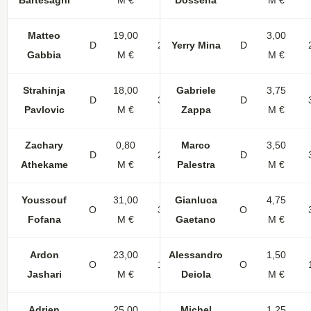
Bartesaghi
M €
Dossena
M €
Matteo
19,00
3,00
D
29
Yerry Mina
D
Gabbia
M €
M €
Strahinja
18,00
Gabriele
3,75
D
33
5
D
Pavlovic
M €
Zappa
M €
Zachary
0,80
Marco
3,50
D
26
2
D
Athekame
M €
Palestra
M €
Youssouf
31,00
Gianluca
4,75
O
32
2
O
Fofana
M €
Gaetano
M €
Ardon
23,00
Alessandro
1,50
O
13
O
Jashari
M €
Deiola
M €
Adrien
25,00
Michel
1,25