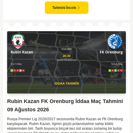
oyunundaki etkisi birlikte düşünüldüğünde, maçın dengede geçmesi
olasıdır. İki takımın da gol atma potansiyeli yüksek olduğu için karşılıklı
Tahmini İncele
goller izlenebilir.
Rubin Kazan FK Orenburg İddaa Maç Tahmini
09 Ağustos 2026
Rusya Premier Lig 2026/2027 sezonunda Rubin Kazan ve FK Orenburg
karşılaşacak. Rubin Kazan, liginin güçlü potansiyeline sahip köklü
ekiplerinden biri. Tarih boyunca birçok kez üst sıraları zorlamış bir kulüp