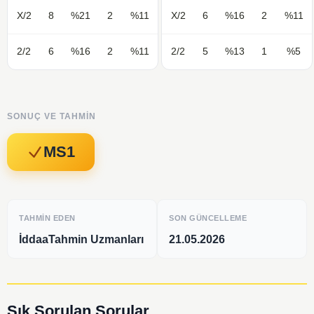
X/2
8
%21
2
%11
X/2
6
%16
2
%11
2/2
6
%16
2
%11
2/2
5
%13
1
%5
SONUÇ VE TAHMIN
MS1
TAHMIN EDEN
SON GÜNCELLEME
İddaaTahmin Uzmanları
21.05.2026
Sık Sorulan Sorular