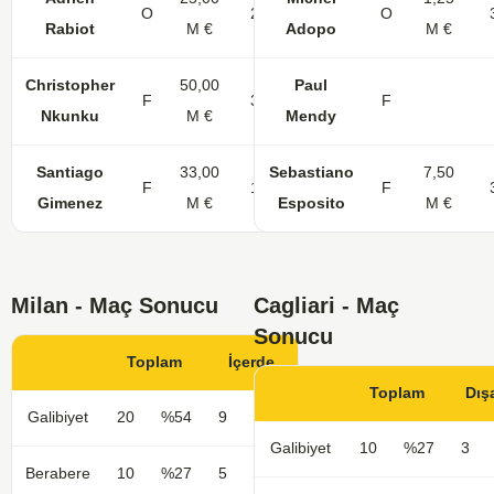
O
28
6
1
O
Rabiot
M €
Adopo
M €
Christopher
50,00
Paul
F
31
7
F
Nkunku
M €
Mendy
Santiago
33,00
Sebastiano
7,50
F
15
F
Gimenez
M €
Esposito
M €
Milan - Maç Sonucu
Cagliari - Maç
Sonucu
Toplam
İçerde
Toplam
Dış
Galibiyet
20
%54
9
%50
Galibiyet
10
%27
3
Berabere
10
%27
5
%28