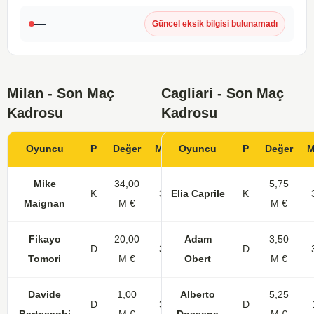
—
Güncel eksik bilgisi bulunamadı
Milan - Son Maç
Cagliari - Son Maç
Kadrosu
Kadrosu
Oyuncu
P
Değer
Maç
Oyuncu
Gol
KK
P
Değer
M
Mike
34,00
5,75
K
36
Elia Caprile
K
Maignan
M €
M €
Fikayo
20,00
Adam
3,50
D
32
1
D
Tomori
M €
Obert
M €
Davide
1,00
Alberto
5,25
D
30
2
D