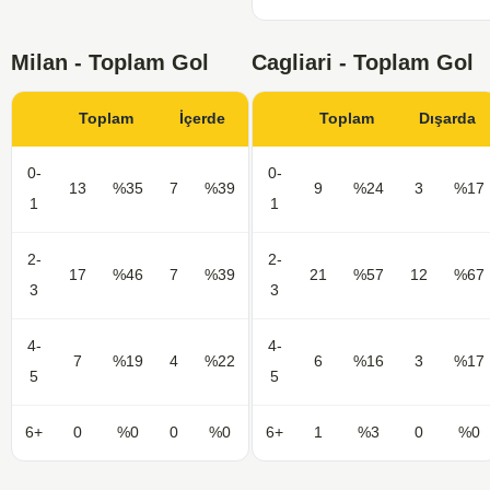
Milan - Toplam Gol
Cagliari - Toplam Gol
Toplam
İçerde
Toplam
Dışarda
0-
0-
13
%35
7
%39
9
%24
3
%17
1
1
2-
2-
17
%46
7
%39
21
%57
12
%67
3
3
4-
4-
7
%19
4
%22
6
%16
3
%17
5
5
6+
0
%0
0
%0
6+
1
%3
0
%0