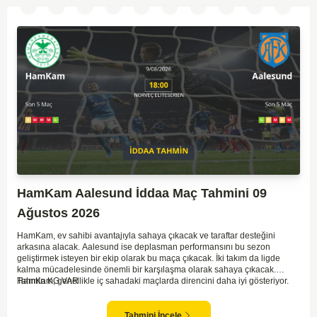
iki takımın da sahada etkili olması muhtemel.
HamKam Aalesund İddaa Maç Tahmini 09
Ağustos 2026
HamKam, ev sahibi avantajıyla sahaya çıkacak ve taraftar desteğini
arkasına alacak. Aalesund ise deplasman performansını bu sezon
geliştirmek isteyen bir ekip olarak bu maça çıkacak. İki takım da ligde
kalma mücadelesinde önemli bir karşılaşma olarak sahaya çıkacak.
HamKam, genellikle iç sahadaki maçlarda direncini daha iyi gösteriyor.
Tahmin KG VAR
Aalesund'un dış saha formu ise bu maçta belirleyici unsurlardan biri
olabilir. Hücum anlamında her iki takım da zaman zaman sıkıntı yaşasa da
gol bulma ihtimalleri yüksek.
Tahmini İncele