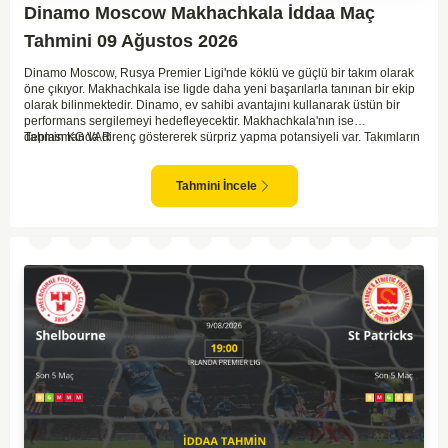
Dinamo Moscow Makhachkala İddaa Maç
Tahmini 09 Ağustos 2026
Dinamo Moscow, Rusya Premier Ligi'nde köklü ve güçlü bir takım olarak
öne çıkıyor. Makhachkala ise ligde daha yeni başarılarla tanınan bir ekip
olarak bilinmektedir. Dinamo, ev sahibi avantajını kullanarak üstün bir
performans sergilemeyi hedefleyecektir. Makhachkala'nın ise
deplasmanda direnç göstererek sürpriz yapma potansiyeli var. Takımların
Tahmin KG VAR
genel form durumları ve önceki maçlardaki performanslarına bakıldığında,
karşılıklı goller izleyebileceğimiz bir mücadele olası görünüyor. Taktiksel
açıdan dengeli bir maç olması beklenirken, seyir zevki yüksek bir
Tahmini İncele
karşılaşma bizleri bekliyor.