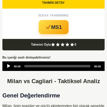
TAHMİN DETAY
İDDAA TAHMINIMIZ
MS1
Tahmini Oyla
0
Bu içeriği sesli dinleyebilirsiniz!
Audio
00:00
00:00
Player
Milan vs Cagliari - Taktiksel Analiz
Genel Değerlendirme
Milan, ligin popüler ve güçlü ekiplerinden biri olarak genelde