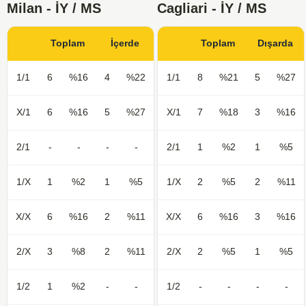
Milan - İY / MS
Cagliari - İY / MS
Toplam
İçerde
Toplam
Dışarda
1/1
6
%16
4
%22
1/1
8
%21
5
%27
X/1
6
%16
5
%27
X/1
7
%18
3
%16
2/1
-
-
-
-
2/1
1
%2
1
%5
1/X
1
%2
1
%5
1/X
2
%5
2
%11
X/X
6
%16
2
%11
X/X
6
%16
3
%16
2/X
3
%8
2
%11
2/X
2
%5
1
%5
1/2
1
%2
-
-
1/2
-
-
-
-