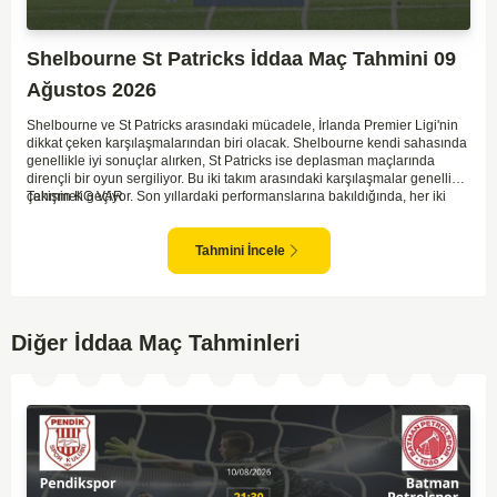
Shelbourne St Patricks İddaa Maç Tahmini 09
Ağustos 2026
Shelbourne ve St Patricks arasındaki mücadele, İrlanda Premier Ligi'nin
dikkat çeken karşılaşmalarından biri olacak. Shelbourne kendi sahasında
genellikle iyi sonuçlar alırken, St Patricks ise deplasman maçlarında
dirençli bir oyun sergiliyor. Bu iki takım arasındaki karşılaşmalar genellikle
çekişmeli geçiyor. Son yıllardaki performanslarına bakıldığında, her iki
Tahmin KG VAR
takımın da gol potansiyeli bulunduğu görülüyor. İlk yarıda denge
bozulmayabilir ancak her iki takım da gol atmak için fırsatlar arayacaktır.
İki tarafın da savunmada dikkatli olması maçın sonucunu belirleyecek.
Tahmini İncele
Diğer İddaa Maç Tahminleri