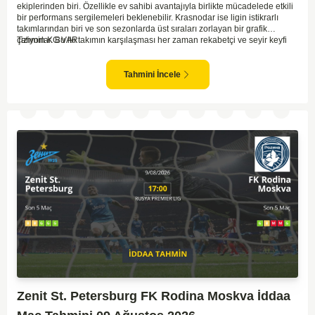
ekiplerinden biri. Özellikle ev sahibi avantajıyla birlikte mücadelede etkili
bir performans sergilemeleri beklenebilir. Krasnodar ise ligin istikrarlı
takımlarından biri ve son sezonlarda üst sıraları zorlayan bir grafik
çiziyorlar. Bu iki takımın karşılaşması her zaman rekabetçi ve seyir keyfi
Tahmin KG VAR
yüksek oluyor. Spartak Moskova'nın ev sahibi olması, maçı kendi lehlerine
çevirebilecek unsurlar barındırıyor. İki takımın geçmiş karşılaşmalarında
gol bulmakta zorlanmadıkları düşünülürse, bu maçta da her iki ekip gol
Tahmini İncele
atabilir.
Zenit St. Petersburg FK Rodina Moskva İddaa