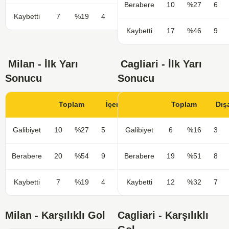
Berabere
10
%27
6
Kaybetti
7
%19
4
%22
Kaybetti
17
%46
9
Milan - İlk Yarı
Cagliari - İlk Yarı
Sonucu
Sonucu
Toplam
İçerde
Toplam
Dış
Galibiyet
10
%27
5
%28
Galibiyet
6
%16
3
Berabere
20
%54
9
%50
Berabere
19
%51
8
Kaybetti
7
%19
4
%22
Kaybetti
12
%32
7
Milan - Karşılıklı Gol
Cagliari - Karşılıklı