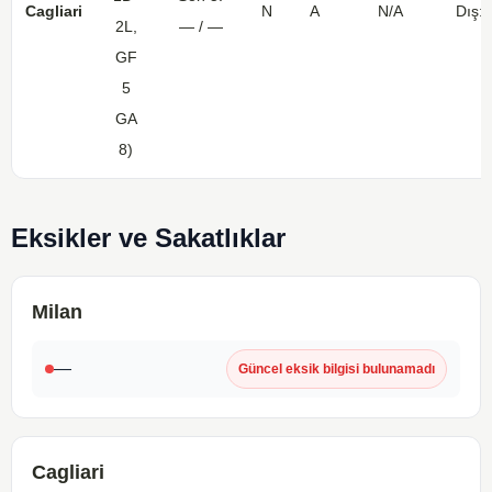
Cagliari
N
A
N/A
Dış: 
2L,
— / —
GF
5
GA
8)
Eksikler ve Sakatlıklar
Milan
—
Güncel eksik bilgisi bulunamadı
Cagliari