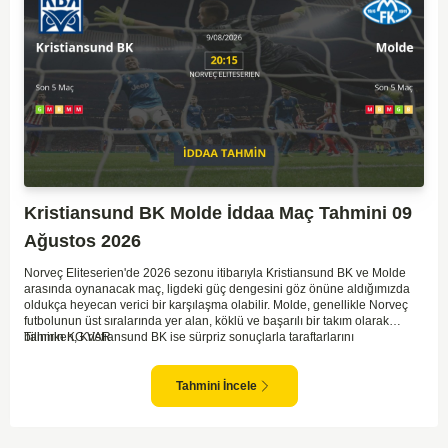
Kristiansund BK Molde İddaa Maç Tahmini 09
Ağustos 2026
Norveç Eliteserien'de 2026 sezonu itibarıyla Kristiansund BK ve Molde
arasında oynanacak maç, ligdeki güç dengesini göz önüne aldığımızda
oldukça heyecan verici bir karşılaşma olabilir. Molde, genellikle Norveç
futbolunun üst sıralarında yer alan, köklü ve başarılı bir takım olarak
bilinirken, Kristiansund BK ise sürpriz sonuçlarla taraftarlarını
Tahmin KG VAR
sevindirebilen bir ekip. Kristiansund'un sahasında oynayacak olması,
saha avantajını kullanma olasılıklarını artırıyor. Ancak Molde'nin tecrübe
ve kadro kalitesi faktörleri dikkate alındığında, deplasmanda da etkili bir
Tahmini İncele
performans sergilemesi beklenebilir. İki takımın son dönem form durumları
ve genel konumları düşünüldüğünde, dengeli bir mücadele izleme
olasılığı yüksek. Maçın gol pozisyonları açısından zengin geçmesi ve her