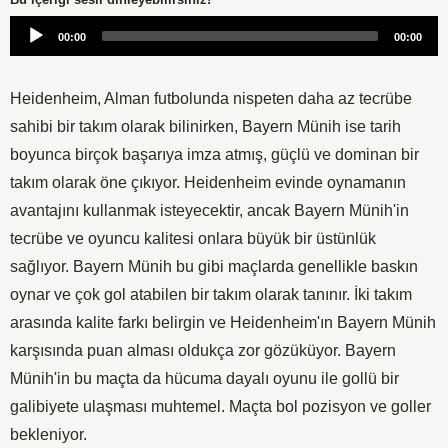
Audio
00:00
00:00
Player
Heidenheim, Alman futbolunda nispeten daha az tecrübe
sahibi bir takım olarak bilinirken, Bayern Münih ise tarih
boyunca birçok başarıya imza atmış, güçlü ve dominan bir
takım olarak öne çıkıyor. Heidenheim evinde oynamanın
avantajını kullanmak isteyecektir, ancak Bayern Münih'in
tecrübe ve oyuncu kalitesi onlara büyük bir üstünlük
sağlıyor. Bayern Münih bu gibi maçlarda genellikle baskın
oynar ve çok gol atabilen bir takım olarak tanınır. İki takım
arasında kalite farkı belirgin ve Heidenheim'ın Bayern Münih
karşısında puan alması oldukça zor gözüküyor. Bayern
Münih'in bu maçta da hücuma dayalı oyunu ile gollü bir
galibiyete ulaşması muhtemel. Maçta bol pozisyon ve goller
bekleniyor.