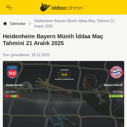
Heidenheim Bayern Münih İddaa Maç Tahmini 21
Tahminler
Aralık 2025
Heidenheim Bayern Münih İddaa Maç
Tahmini 21 Aralık 2025
Son güncelleme: 18.12.2025