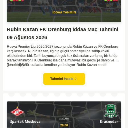
Rubin Kazan FK Orenburg İddaa Maç Tahmini
09 Ağustos 2026
Rusya Premier Lig 2026/2027 sezonunda Rubin Kazan ve FK Orenburg
karşılaşacak. Rubin Kazan, liginin güçlü potansiyeline sahip köklü
ekiplerinden biri. Tarih boyunca birçok kez üst sıraları zorlamış bir kulüp
olarak tanınıyor. FK Orenburg ise daha mütevazı bir geçmişe sahip ve
genellikle orta sıralarda kendine yer buluyor. Rubin Kazan kendi
Tahmin ÇŞ 10
sahasında oynadığı maçlarda rakiplerine karşı daha etkili bir performans
gösteriyor. Toparlayacak olursak bu maçta ev sahibi ekibin bir adım önde
olduğunu düşünüyorum.
Tahmini İncele