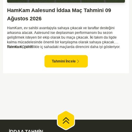
HamKam Aalesund İddaa Maç Tahmini 09
Ağustos 2026
HamKam, ev sahibi avantajıyla sahaya çıkacak ve taraftar desteğini
arkasına alacak. Aalesund ise deplasman performansını bu sezon
geliştirmek isteyen bir ekip olarak bu maça çıkacak. İki takım da ligde
kalma mücadelesinde önemli bir karşılaşma olarak sahaya çıkacak.
HamKam, genellikle iç sahadaki maçlarda direncini daha iyi gösteriyor.
Tahmin KG VAR
Aalesund'un dış saha formu ise bu maçta belirleyici unsurlardan biri
olabilir. Hücum anlamında her iki takım da zaman zaman sıkıntı yaşasa da
gol bulma ihtimalleri yüksek.
Tahmini İncele
İDDAA TAHMİN