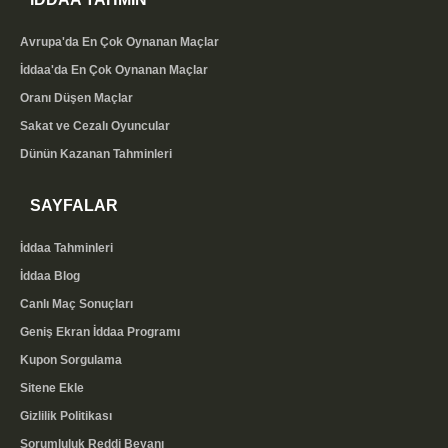
Avrupa'da En Çok Oynanan Maçlar
İddaa'da En Çok Oynanan Maçlar
Oranı Düşen Maçlar
Sakat ve Cezalı Oyuncular
Dünün Kazanan Tahminleri
SAYFALAR
İddaa Tahminleri
İddaa Blog
Canlı Maç Sonuçları
Geniş Ekran İddaa Programı
Kupon Sorgulama
Sitene Ekle
Gizlilik Politikası
Sorumluluk Reddi Beyanı