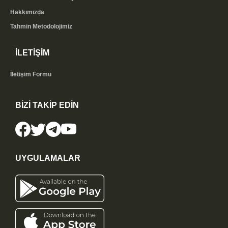
Hakkımızda
Tahmin Metodolojimiz
İLETİŞİM
İletişim Formu
BİZİ TAKİP EDİN
UYGULAMALAR