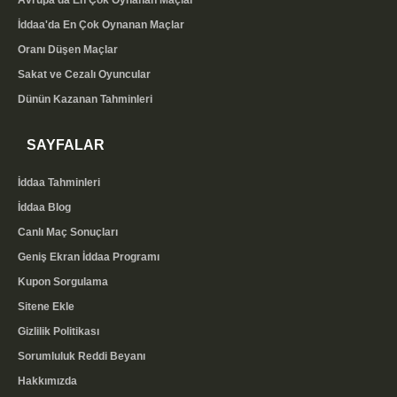
İddaa'da En Çok Oynanan Maçlar
Oranı Düşen Maçlar
Sakat ve Cezalı Oyuncular
Dünün Kazanan Tahminleri
SAYFALAR
İddaa Tahminleri
İddaa Blog
Canlı Maç Sonuçları
Geniş Ekran İddaa Programı
Kupon Sorgulama
Sitene Ekle
Gizlilik Politikası
Sorumluluk Reddi Beyanı
Hakkımızda