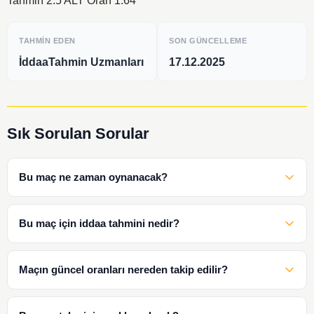
Tahmin 2.5 ALT Oran 1.64
TAHMIN EDEN
SON GÜNCELLEME
İddaaTahmin Uzmanları
17.12.2025
Sık Sorulan Sorular
Bu maç ne zaman oynanacak?
Bu maç için iddaa tahmini nedir?
Maçın güncel oranları nereden takip edilir?