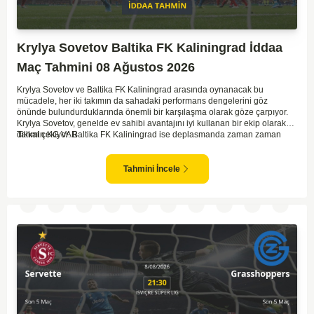
Krylya Sovetov Baltika FK Kaliningrad İddaa
Maç Tahmini 08 Ağustos 2026
Krylya Sovetov ve Baltika FK Kaliningrad arasında oynanacak bu
mücadele, her iki takımın da sahadaki performans dengelerini göz
önünde bulundurduklarında önemli bir karşılaşma olarak göze çarpıyor.
Krylya Sovetov, genelde ev sahibi avantajını iyi kullanan bir ekip olarak
dikkat çekiyor. Baltika FK Kaliningrad ise deplasmanda zaman zaman
Tahmin KG VAR
sürpriz sonuçlar elde eden bir takım olarak bilinir. Krylya Sovetov'un saha
ve seyirci desteğini arkasına alarak gol yollarında etkili olması, maçın
seyrini değiştirebilecek bir faktör olarak değerlendiriliyor. Bununla birlikte,
Tahmini İncele
Baltika'nın savunma direncini kırabilmesi, maçı daha heyecanlı hale
getirebilir. İki takımın da skor üretme potansiyeline sahip olması göz
önünde bulundurularak, karşılıklı gol olası bir sonuç gibi duruyor.