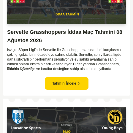
Servette Grasshoppers İddaa Maç Tahmini 08
Ağustos 2026
İsviçre Süper Ligi'nde Servette ile Grasshoppers arasındaki karşılaşma
çok ilgi çekici bir mücadeleye sahne olabilir. Servette, son yıllarda ligde
daha istikrarlı bir performans sergiliyor ve ev sahibi avantajına sahip
olması onlara ekstra bir artı kazandırıyor. Diğer yandan Grasshoppers,
köklü bir geçmişe ve taraftar desteğine sahip olsa da son yıllarda
Tahmin KG VAR
beklenilen istikrarı yakalayabilmiş değil. Servette'nin hücum hattı,
genellikle maçlarda gol yollarında etkili olurken, Grasshoppers savunma
anlamında zaman zaman sorunlar yaşayabiliyor. Bu durumda,
Tahmini İncele
karşılaşmanın gollü geçmesi muhtemel gözüküyor. İki takımın oyun tarzını
ve genel performanslarını göz önüne alırsak, karşılıklı gollerin izleneceği
bir maç olabilir.