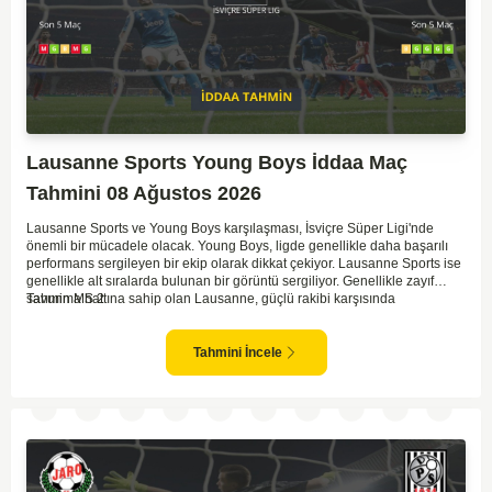
Lausanne Sports Young Boys İddaa Maç
Tahmini 08 Ağustos 2026
Lausanne Sports ve Young Boys karşılaşması, İsviçre Süper Ligi'nde
önemli bir mücadele olacak. Young Boys, ligde genellikle daha başarılı
performans sergileyen bir ekip olarak dikkat çekiyor. Lausanne Sports ise
genellikle alt sıralarda bulunan bir görüntü sergiliyor. Genellikle zayıf
savunma hattına sahip olan Lausanne, güçlü rakibi karşısında
Tahmin MS 2
zorlanabilir. Young Boys'un hücum hattı rakibine göre daha etkili olabilir.
Maçın sonucunda Young Boys'un galip gelme olasılığı yüksek görünüyor.
Tahmini İncele