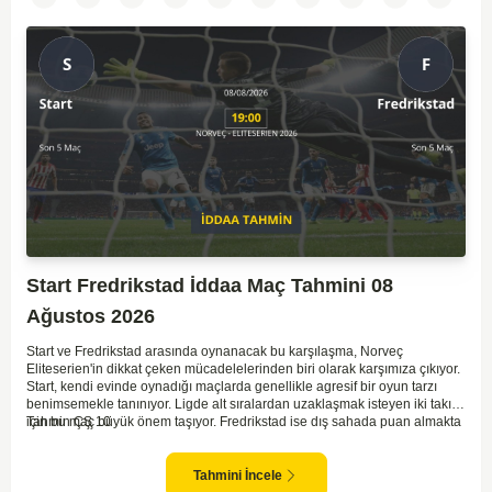
Start Fredrikstad İddaa Maç Tahmini 08
Ağustos 2026
Start ve Fredrikstad arasında oynanacak bu karşılaşma, Norveç
Eliteserien'in dikkat çeken mücadelelerinden biri olarak karşımıza çıkıyor.
Start, kendi evinde oynadığı maçlarda genellikle agresif bir oyun tarzı
benimsemekle tanınıyor. Ligde alt sıralardan uzaklaşmak isteyen iki takım
için bu maç büyük önem taşıyor. Fredrikstad ise dış sahada puan almakta
Tahmin ÇŞ 10
zorlanan bir ekip olarak biliniyor. Bu durum, ev sahibi Start'a karşı
mücadelede zorluk çıkartabilir. Maçın temposunun yüksek olacağını ve
her iki takımın da sonuca gitmeye odaklanacağını düşünüyorum.
Tahmini İncele