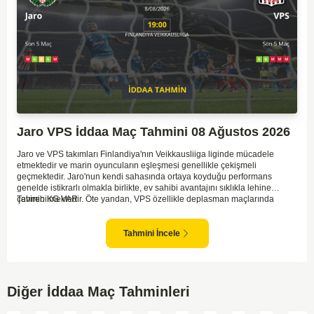
Jaro VPS İddaa Maç Tahmini 08 Ağustos 2026
Jaro ve VPS takımları Finlandiya'nın Veikkausliiga liginde mücadele
etmektedir ve marin oyuncuların eşleşmesi genellikle çekişmeli
geçmektedir. Jaro'nun kendi sahasında ortaya koyduğu performans
genelde istikrarlı olmakla birlikte, ev sahibi avantajını sıklıkla lehine
çevirebilmektedir. Öte yandan, VPS özellikle deplasman maçlarında
Tahmin KG VAR
zaman zaman zorluk yaşayabilmektedir ancak hücum anlamında etkili
anlar yakalayabilmektedir. İki takım arasındaki tarihsel rekabet dikkate
alındığında, maçın dengede geçmesi olasıdır ve her iki tarafın da gol
Tahmini İncele
şansı bulunmaktadır. Özellikle Jaro'nun savunma zaafları ve VPS'nin hızlı
hücum gücü göz önüne alındığında, her iki takımın da fileleri
havalandırması muhtemeldir. Bu bağlamda, maçın hem mücadeleci hem
de gollü geçeceği öngörülmektedir.
Diğer İddaa Maç Tahminleri