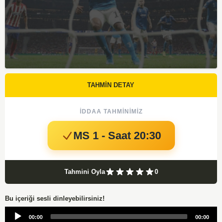
TAHMİN DETAY
İDDAA TAHMINIMIZ
MS 1 - Saat 20:30
Tahmini Oyla
0
Bu içeriği sesli dinleyebilirsiniz!
Audio
00:00
00:00