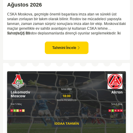
Ağustos 2026
CSKA Moskova, geçmişte önemli başarılara imza atan ve sürekli üst
sıraları zorlayan bir takım olarak bilinir. Rostov ise mücadeleci yapısıyla
tanınan, zaman zaman sürpriz sonuçlara imza atan bir ekip. Moskova'daki
maçlar genellikle ev sahibi avantajını iyi kullanan CSKA lehine
sonuçlanır. Rostov deplasmanlarda dirençli oyunlar sergilemektedir. İki
Tahmin ÇŞ 10
takım arasındaki genel denge, CSKA'nın az farkla da olsa üstün olduğunu
göstermektedir. CSKA'nın evinde oynayacak olması ve genel istatistikler
göz önüne alındığında, CSKA'nın sahasında kolay kolay puan
Tahmini İncele
kaybetmeyeceğini söyleyebiliriz.