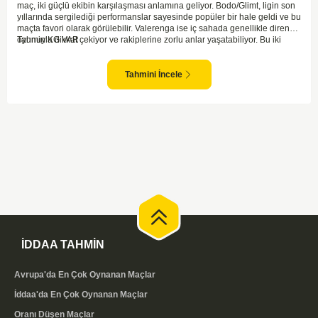
maç, iki güçlü ekibin karşılaşması anlamına geliyor. Bodo/Glimt, ligin son
yıllarında sergilediği performanslar sayesinde popüler bir hale geldi ve bu
maçta favori olarak görülebilir. Valerenga ise iç sahada genellikle dirençli
oyunuyla dikkat çekiyor ve rakiplerine zorlu anlar yaşatabiliyor. Bu iki
Tahmin KG VAR
takım arasındaki maçlar genellikle çekişmeli geçiyor ve bol gollü
karşılaşmalara tanık olabiliyoruz. Taraftar desteğini arkasına alarak
sahasında etkili performans sergileyen Valerenga, Bodo/Glimt karşısında
Tahmini İncele
gol bulmakta zorlanmayabilir. Aynı şekilde, Bodo/Glimt'in de hücum gücü
düşünüldüğünde karşılıklı goller izleyeceğimiz bir maç olması muhtemel
görünüyor.
İDDAA TAHMİN
Avrupa'da En Çok Oynanan Maçlar
İddaa'da En Çok Oynanan Maçlar
Oranı Düşen Maçlar