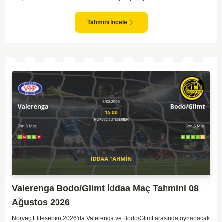
dikkat çekiyor. Viking'in sahasında kontrollü oynaması, onları favori
yapıyor. Sarpsborg'un ise sürpriz yapabilme potansiyeli olsa da,
genellikle güçlü rakipler karşısında tutunmakta zorlandıkları biliniyor. Bu
Tahmini İncele
doğrultuda, Viking'in galibiyete yakın olabileceği bir maç beklenebilir.
Valerenga Bodo/Glimt İddaa Maç Tahmini 08
Ağustos 2026
Norveç Eliteserien 2026'da Valerenga ve Bodo/Glimt arasında oynanacak