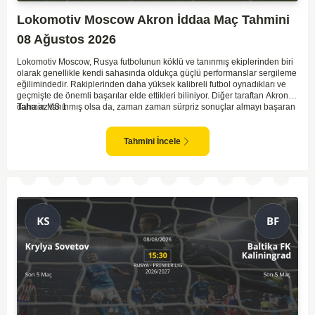
Lokomotiv Moscow Akron İddaa Maç Tahmini
08 Ağustos 2026
Lokomotiv Moscow, Rusya futbolunun köklü ve tanınmış ekiplerinden biri
olarak genellikle kendi sahasında oldukça güçlü performanslar sergileme
eğilimindedir. Rakiplerinden daha yüksek kalibreli futbol oynadıkları ve
geçmişte de önemli başarılar elde ettikleri biliniyor. Diğer taraftan Akron,
daha az tanınmış olsa da, zaman zaman sürpriz sonuçlar almayı başaran
Tahmin MS 1
bir takım olarak dikkat çekmektedir. Ancak genellikle Lokomotiv gibi köklü
ve güçlü ekipler karşısında istikrarlı bir performans sergilemekte
zorlanabilirler. Lokomotiv Moscow'un mevcut form durumunun ve evinde
Tahmini İncele
oynama avantajının, bu karşılaşmada belirleyici olması muhtemel
gözüküyor. Bu sebeple, maç sonucu olarak Lokomotiv’in galibiyetle
ayrılması daha yüksek ihtimal taşımaktadır.