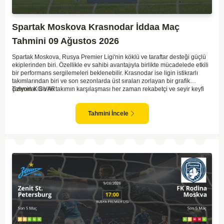
Spartak Moskova Krasnodar İddaa Maç
Tahmini 09 Ağustos 2026
Spartak Moskova, Rusya Premier Ligi'nin köklü ve taraftar desteği güçlü
ekiplerinden biri. Özellikle ev sahibi avantajıyla birlikte mücadelede etkili
bir performans sergilemeleri beklenebilir. Krasnodar ise ligin istikrarlı
takımlarından biri ve son sezonlarda üst sıraları zorlayan bir grafik
çiziyorlar. Bu iki takımın karşılaşması her zaman rekabetçi ve seyir keyfi
Tahmin KG VAR
yüksek oluyor. Spartak Moskova'nın ev sahibi olması, maçı kendi lehlerine
çevirebilecek unsurlar barındırıyor. İki takımın geçmiş karşılaşmalarında
gol bulmakta zorlanmadıkları düşünülürse, bu maçta da her iki ekip gol
Tahmini İncele
atabilir.