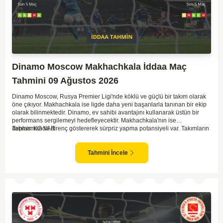
Dinamo Moscow Makhachkala İddaa Maç
Tahmini 09 Ağustos 2026
Dinamo Moscow, Rusya Premier Ligi'nde köklü ve güçlü bir takım olarak
öne çıkıyor. Makhachkala ise ligde daha yeni başarılarla tanınan bir ekip
olarak bilinmektedir. Dinamo, ev sahibi avantajını kullanarak üstün bir
performans sergilemeyi hedefleyecektir. Makhachkala'nın ise
deplasmanda direnç göstererek sürpriz yapma potansiyeli var. Takımların
Tahmin KG VAR
genel form durumları ve önceki maçlardaki performanslarına bakıldığında,
karşılıklı goller izleyebileceğimiz bir mücadele olası görünüyor. Taktiksel
açıdan dengeli bir maç olması beklenirken, seyir zevki yüksek bir
Tahmini İncele
karşılaşma bizleri bekliyor.