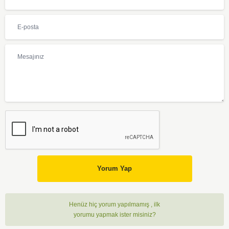
Yorum Yap
Henüz hiç yorum yapılmamış , ilk
yorumu yapmak ister misiniz?