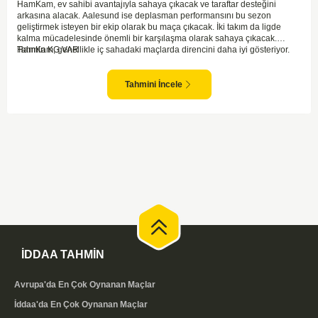
HamKam, ev sahibi avantajıyla sahaya çıkacak ve taraftar desteğini
arkasına alacak. Aalesund ise deplasman performansını bu sezon
geliştirmek isteyen bir ekip olarak bu maça çıkacak. İki takım da ligde
kalma mücadelesinde önemli bir karşılaşma olarak sahaya çıkacak.
HamKam, genellikle iç sahadaki maçlarda direncini daha iyi gösteriyor.
Tahmin KG VAR
Aalesund'un dış saha formu ise bu maçta belirleyici unsurlardan biri
olabilir. Hücum anlamında her iki takım da zaman zaman sıkıntı yaşasa da
gol bulma ihtimalleri yüksek.
Tahmini İncele
İDDAA TAHMİN
Avrupa'da En Çok Oynanan Maçlar
İddaa'da En Çok Oynanan Maçlar