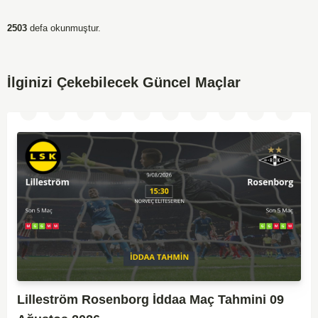
2503
defa okunmuştur.
İlginizi Çekebilecek Güncel Maçlar
Lilleström Rosenborg İddaa Maç Tahmini 09