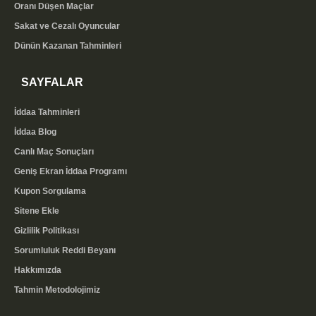
Oranı Düşen Maçlar
Sakat ve Cezalı Oyuncular
Dünün Kazanan Tahminleri
SAYFALAR
İddaa Tahminleri
İddaa Blog
Canlı Maç Sonuçları
Geniş Ekran İddaa Programı
Kupon Sorgulama
Sitene Ekle
Gizlilik Politikası
Sorumluluk Reddi Beyanı
Hakkımızda
Tahmin Metodolojimiz