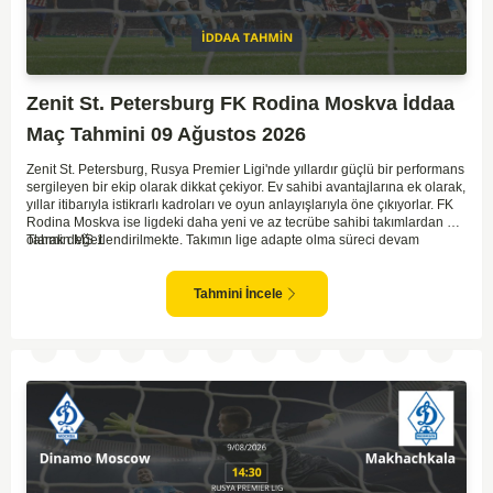
Zenit St. Petersburg FK Rodina Moskva İddaa
Maç Tahmini 09 Ağustos 2026
Zenit St. Petersburg, Rusya Premier Ligi'nde yıllardır güçlü bir performans
sergileyen bir ekip olarak dikkat çekiyor. Ev sahibi avantajlarına ek olarak,
yıllar itibarıyla istikrarlı kadroları ve oyun anlayışlarıyla öne çıkıyorlar. FK
Rodina Moskva ise ligdeki daha yeni ve az tecrübe sahibi takımlardan biri
olarak değerlendirilmekte. Takımın lige adapte olma süreci devam
Tahmin MS 1
ederken, Zenit karşısında özellikle deplasmanda zorlanmaları muhtemel.
Zenit'in ev sahibi avantajı ve daha tecrübeli kadrosu göz önüne
alındığında, maçın genel seyri Zenit'in kontrolünde geçebilir. Bu faktörlerle
Tahmini İncele
birlikte, Zenit'in net bir galibiyete ulaşması olası görünüyor.