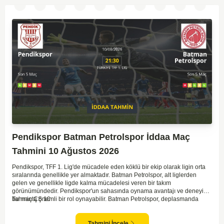
Pendikspor Batman Petrolspor İddaa Maç
Tahmini 10 Ağustos 2026
Pendikspor, TFF 1. Lig'de mücadele eden köklü bir ekip olarak ligin orta
sıralarında genellikle yer almaktadır. Batman Petrolspor, alt liglerden
gelen ve genellikle ligde kalma mücadelesi veren bir takım
görünümündedir. Pendikspor'un sahasında oynama avantajı ve deneyimi,
bu maçta önemli bir rol oynayabilir. Batman Petrolspor, deplasmanda
Tahmin ÇŞ 10
özellikle zorluk yaşayan bir ekip olarak dikkat çekiyor. Bu bağlamda,
Pendikspor'un maçın kontrolünü elinde tutma olasılığı daha yüksek.
Takımların mevcut form durumları ve geçmiş performanslarına
Tahmini İncele