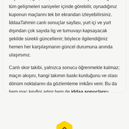
tüm gelişmeleri saniyeler içinde görebilir, oynadığınız
kuponun maçlarını tek bir ekrandan izleyebilirsiniz.
İddaaTahmin canlı sonuçlar sayfası, yurt içi ve yurt
dışından çok sayıda lig ve turnuvayı kapsayacak
şekilde sürekli güncellenir; böylece ilgilendiğiniz
hemen her karşılaşmanın güncel durumuna anında
ulaşırsınız.
Canlı skor takibi, yalnızca sonucu öğrenmekle kalmaz;
maçın akışını, hangi takımın baskı kurduğunu ve olası
dönüm noktalarını da gözlemleme imkânı verir. Bu da
hem maç keyfini artırır hem de
iddaa sonuçları
nı
yakından izleyen bahis severlere kuponlarını anlık
değerlendirme fırsatı sunar. Sayfamızdaki canlı
sonuçlar listesi sade ve hızlı arayüzüyle, masaüstü ve
mobil cihazlarda akıcı bir takip deneyimi sağlar.