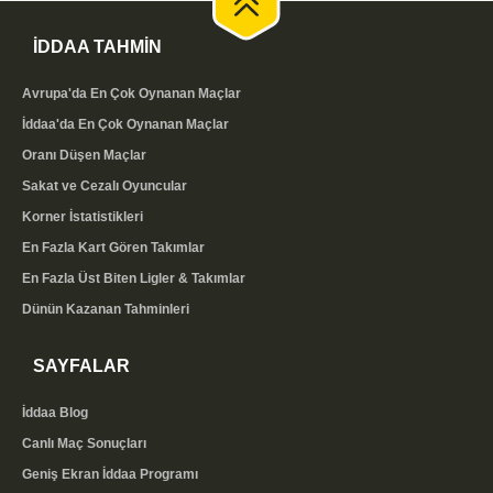
Bu skorları kendi sitenizde de yayınlamak isterseniz,
İDDAA TAHMİN
ücretsiz maç sonuçları eklentimizi
kullanabilirsiniz.
Kodu kopyalayıp sitenize yapıştırmanız yeterlidir;
Avrupa'da En Çok Oynanan Maçlar
skorlar bizim tarafımızda güncellendiği için ayrıca bir
İddaa'da En Çok Oynanan Maçlar
işlem yapmanız gerekmez.
Oranı Düşen Maçlar
Sakat ve Cezalı Oyuncular
Canlı Skor Takibinin Avantajları
Korner İstatistikleri
Anlık skor takibi, hem maç keyfi hem de bilinçli
En Fazla Kart Gören Takımlar
değerlendirme açısından önemli avantajlar sunar.
En Fazla Üst Biten Ligler & Takımlar
Canlı maç sonuçları ekranıyla:
Dünün Kazanan Tahminleri
Tüm maçların skorunu
tek ekrandan, gerçek zamanlı
SAYFALAR
takip edebilirsiniz
Gol, kart ve devre bilgilerini anlık olarak görürsünüz
İddaa Blog
Kuponunuzdaki maçların durumunu kolayca izlersiniz
Canlı Maç Sonuçları
Lig ve tarih filtreleriyle istediğiniz karşılaşmaya hızlıca
ulaşırsınız
Geniş Ekran İddaa Programı